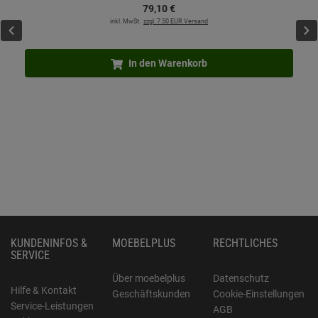
79,
10
€
inkl. MwSt.
zzgl. 7.50 EUR Versand
In den Warenkorb
KUNDENINFOS &
MOEBELPLUS
RECHTLICHES
SERVICE
Über moebelplus
Datenschutz
Hilfe & Kontakt
Geschäftskunden
Cookie-Einstellungen
Service-Leistungen
AGB