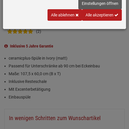
Einstellungen öffnen
Alle ablehnen
Alle akzeptieren
(2)
Inklusive 5 Jahre Garantie
ceramicplus-Spüle in Ivory (matt)
Passend für Unterschränke ab 90 cm bei Eckeinbau
Maße: 107,5 x 60,0 cm (B x T)
Inklusive Resteschale
Mit Excenterbetätigung
Einbauspüle
In wenigen Schritten zum Wunschartikel