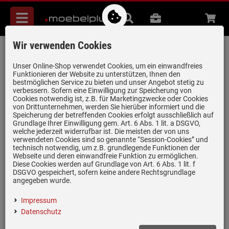
Menü
Suche
B2B
Beratung
Waren
aufkl
Wir verwenden Cookies
Villeroy & Boch Solo Eck Ivory - 6708 02
FU Keramikspüle Exzenterbetätigung
Unser Online-Shop verwendet Cookies, um ein einwandfreies
Funktionieren der Website zu unterstützen, Ihnen den
Artikel-Nummer:
19925106
| Herstellernummer:
6708 02 FU
|
bestmöglichen Service zu bieten und unser Angebot stetig zu
verbessern. Sofern eine Einwilligung zur Speicherung von
EAN:
4051202018085
Cookies notwendig ist, z.B. für Marketingzwecke oder Cookies
von Drittunternehmen, werden Sie hierüber informiert und die
Speicherung der betreffenden Cookies erfolgt ausschließlich auf
Grundlage Ihrer Einwilligung gem. Art. 6 Abs. 1 lit. a DSGVO,
welche jederzeit widerrufbar ist. Die meisten der von uns
verwendeten Cookies sind so genannte “Session-Cookies” und
technisch notwendig, um z.B. grundlegende Funktionen der
Webseite und deren einwandfreie Funktion zu ermöglichen.
Diese Cookies werden auf Grundlage von Art. 6 Abs. 1 lit. f
DSGVO gespeichert, sofern keine andere Rechtsgrundlage
angegeben wurde.
Impressum
Datenschutz