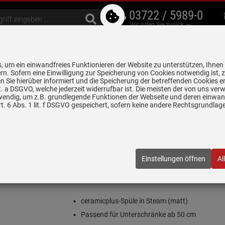
03722 / 5989-0
Wir rufen Sie zurück
bzugshauben
Geschirrspüler
Waschen & Trocknen
Spülen & Armaturen
 um ein einwandfreies Funktionieren der Website zu unterstützen, Ihnen
5 Jahre Garantie auf
rn. Sofern eine Einwilligung zur Speicherung von Cookies notwendig ist, 
alle gekennzeichneten Produkte
 Sie hierüber informiert und die Speicherung der betreffenden Cookies er
 lit. a DSGVO, welche jederzeit widerrufbar ist. Die meisten der von uns v
wendig, um z.B. grundlegende Funktionen der Webseite und deren einwand
n
Keramikspülen
Villeroy & Boch Cisterna 50 Steam - 6703 02 SM K
. 6 Abs. 1 lit. f DSGVO gespeichert, sofern keine andere Rechtsgrundla
eam - 6703 02 SM Keramikspüle Exzenterbetätigu
02 SM
| EAN:
4051202586218
Einstellungen öffnen
Al
Einloggen und Bewertung schreiben
Inklusive 5 Jahre Garantie
ceramicplus-Spüle in Steam (matt)
Passend für Unterschränke ab 50 cm