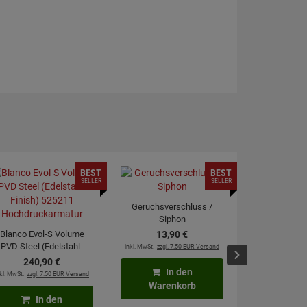
BEST
BEST
SELLER
SELLER
Geruchsverschluss /
Siphon
Blanco Evol-S Volume
13,
90
€
PVD Steel (Edelstahl-
inkl. MwSt.
zzgl. 7.50 EUR Versand
moebelplu
Finish) 525211
240,
90
€
Kraftre
Hochdruckarmatur
In den
kl. MwSt.
zzgl. 7.50 EUR Versand
2,
4
Warenkorb
inkl. MwSt.
zzgl. 6
In den