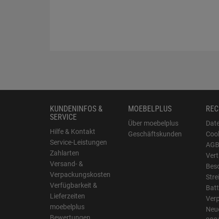
KUNDENINFOS &
MOEBELPLUS
REC
SERVICE
Über moebelplus
Dat
Hilfe & Kontakt
Geschäftskunden
Cook
Service-Leistungen
AG
Zahlarten
Vert
Versand- &
Bes
Verpackungskosten
Stre
Verfügbarkeit &
Batt
Lieferzeiten
Ver
moebelplus
Neue
Bewertungen