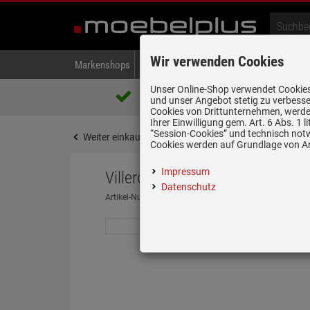
Wir verwenden Cookies
Markenshops
Backen & Kochen
Kühlen & Gefrieren
A
Unser Online-Shop verwendet Cookies,
Über 85.000 positive Bewertungen
und unser Angebot stetig zu verbesse
auf eBay, Amazon und Trusted Shops
Cookies von Drittunternehmen, werden
Ihrer Einwilligung gem. Art. 6 Abs. 1
“Session-Cookies” und technisch not
Weiter einkaufen
Startseite
Spülen & Armature
Cookies werden auf Grundlage von Art
Impressum
Villeroy & Boch Cisterna 50 St
Datenschutz
Artikel-Nummer:
19967140
| Herstellernummer:
6703 