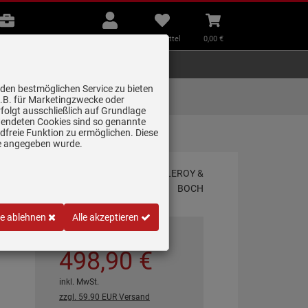
B2B
Mein
Merkzettel
Warenkorb
Beratung
Konto
aufklappen
aufklappen
Beratung
B2B
Mein Konto
Merkzettel
0,
00
€
Zubehör
Kleingeräte
Smart Home
 den bestmöglichen Service zu bieten
Lieferung zum
z.B. für Marketingzwecke oder
Wunschtermin
folgt ausschließlich auf Grundlage
erwendeten Cookies sind so genannte
freie Funktion zu ermöglichen. Diese
e…
ge angegeben wurde.
ng
le ablehnen
Alle akzeptieren
*
UVP
1.495,
83
€
498,
90
€
inkl. MwSt.
zzgl. 59.90 EUR Versand