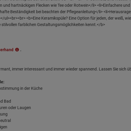
terhand
.
armant, immer interessant und immer wieder spannend. Lassen Sie sich ü
le:
abstimmung in der Küche
nd Bad
äuren oder Laugen
rgung
eutral
nigen