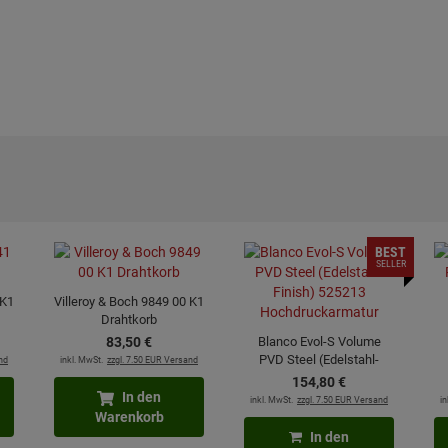
BEST
SELLER
 K1
Villeroy & Boch 9849 00 K1
Drahtkorb
83,
50
€
Blanco Evol-S Volume
PVD Steel (Edelstahl-
nd
inkl. MwSt.
zzgl. 7.50 EUR Versand
Finish) 525213
154,
80
€
Hochdruckarmatur
In den
inkl. MwSt.
zzgl. 7.50 EUR Versand
in
Warenkorb
In den