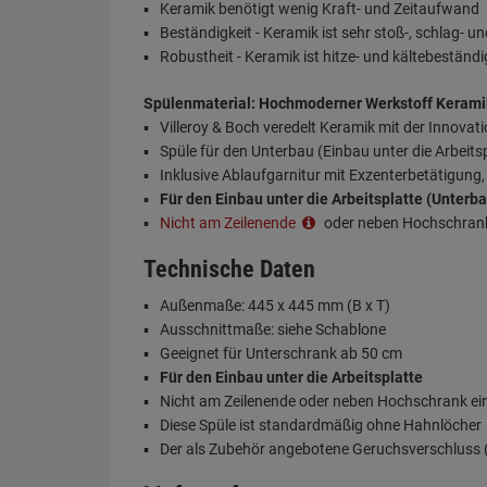
Keramik benötigt wenig Kraft- und Zeitaufwand
Beständigkeit - Keramik ist sehr stoß-, schlag- un
Robustheit - Keramik ist hitze- und kältebeständi
Spülenmaterial: Hochmoderner Werkstoff Kerami
Villeroy & Boch veredelt Keramik mit der Innovat
Spüle für den Unterbau (Einbau unter die Arbeits
Inklusive Ablaufgarnitur mit Exzenterbetätigung
Für den Einbau unter die Arbeitsplatte (Unterb
Nicht am Zeilenende
oder neben Hochschran
Technische Daten
Außenmaße: 445 x 445 mm (B x T)
Ausschnittmaße: siehe Schablone
Geeignet für Unterschrank ab 50 cm
Für den Einbau unter die Arbeitsplatte
Nicht am Zeilenende oder neben Hochschrank e
Diese Spüle ist standardmäßig ohne Hahnlöcher
Der als Zubehör angebotene Geruchsverschluss (S