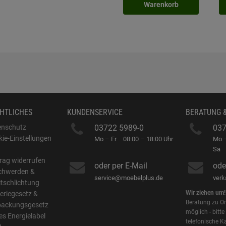
Warenkorb
HTLICHES
KUNDENSERVICE
BERATUNG 
enschutz
03722 5989-0
037
ie-Einstellungen
Mo – Fr
08:00 – 18:00 Uhr
Mo –
B
Sa
rag widerrufen
oder per E-Mail
ode
chwerden &
service@moebelplus.de
ver
itschlichtung
Wir ziehen um!
eriegesetz &
Beratung zu On
packungsgesetz
möglich - bitte
s Energielabel
telefonische K