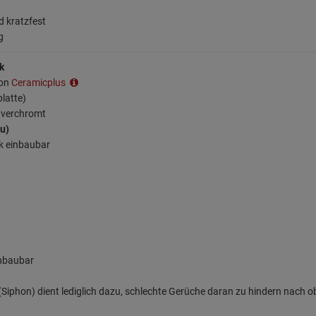
d kratzfest
g
k
ion
Ceramicplus
platte)
, verchromt
au)
k einbaubar
inbaubar
iphon) dient lediglich dazu, schlechte Gerüche daran zu hindern nach o