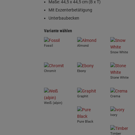
Maße: 44,5 x 44,5 cm (B x T)
Mit Exzenterbetätigung
Unterbaubecken
Variante wählen
Fossil
Almond
Snow White
Chromit
Ebony
Stone White
Graphit
Crema
Weiß (alpin)
Ivory
Pure Black
Timber