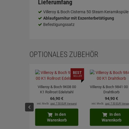
Lieferumfang
Villeroy & Boch Cisterna 50 Steam Keramikspüle
Ablaufgarnitur mit Exzenterbetätigung
Befestigungssatz
OPTIONALES ZUBEHÖR
BEST
SELLER
Villeroy & Boch 9K08 00
Villeroy & Boch 9841 00
K1 Rollrost Edelstahl
Drahtkorb
66,
90
€
94,
90
€
inkl. MwSt.
zzgl. 7.50 EUR Versand
inkl. MwSt.
zzgl. 7.50 EUR Versa
In den
In den
Warenkorb
Warenkorb