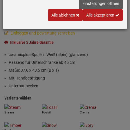
Einstellungen öffnen
Alle ablehnen
Alle akzeptieren
Einloggen und Bewertung schreiben
Inklusive 5 Jahre Garantie
ceramicplus-Spüle in Weiß (alpin) (glänzend)
Passend für Unterschränke ab 45 cm
Maße: 37,0 x 43,5 cm (B x T)
Mit Handbetätigung
Unterbaubecken
Variante wählen
Steam
Fossil
Crema