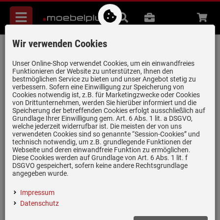
Menü
Suche
B2B
Beratung
Waren
aufkl
Wir verwenden Cookies
Villeroy & Boch Cisterna 45 Weiß (alpin)
- 6704 01 R1 Keramikspüle
Unser Online-Shop verwendet Cookies, um ein einwandfreies
Funktionieren der Website zu unterstützen, Ihnen den
Handbetätigung
bestmöglichen Service zu bieten und unser Angebot stetig zu
verbessern. Sofern eine Einwilligung zur Speicherung von
Artikel-Nummer:
19919916
| Herstellernummer:
6704 01 R1
|
Cookies notwendig ist, z.B. für Marketingzwecke oder Cookies
EAN:
4022693581587
von Drittunternehmen, werden Sie hierüber informiert und die
Speicherung der betreffenden Cookies erfolgt ausschließlich auf
Grundlage Ihrer Einwilligung gem. Art. 6 Abs. 1 lit. a DSGVO,
welche jederzeit widerrufbar ist. Die meisten der von uns
verwendeten Cookies sind so genannte “Session-Cookies” und
technisch notwendig, um z.B. grundlegende Funktionen der
Webseite und deren einwandfreie Funktion zu ermöglichen.
Diese Cookies werden auf Grundlage von Art. 6 Abs. 1 lit. f
DSGVO gespeichert, sofern keine andere Rechtsgrundlage
angegeben wurde.
Impressum
Datenschutz