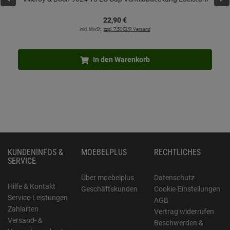
22,
90
€
inkl. MwSt.
zzgl. 7.50 EUR Versand
In den Warenkorb
KUNDENINFOS &
MOEBELPLUS
RECHTLICHES
SERVICE
Über moebelplus
Datenschutz
Hilfe & Kontakt
Geschäftskunden
Cookie-Einstellungen
Service-Leistungen
AGB
Zahlarten
Vertrag widerrufen
Versand- &
Beschwerden &