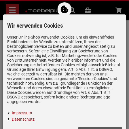
Menü
Suche
B2B
Beratung
Waren
aufkl
Wir verwenden Cookies
Villeroy & Boch Architectura 80 3380 01
SM Steam Keramikspüle Handbetätigung
Unser Online-Shop verwendet Cookies, um ein einwandfreies
Funktionieren der Website zu unterstützen, Ihnen den
Artikel-Nummer:
19964735
| Herstellernummer:
338001SM
|
bestmöglichen Service zu bieten und unser Angebot stetig zu
verbessern. Sofern eine Einwilligung zur Speicherung von
EAN:
4051202981426
Cookies notwendig ist, z.B. für Marketingzwecke oder Cookies
von Drittunternehmen, werden Sie hierüber informiert und die
Speicherung der betreffenden Cookies erfolgt ausschließlich auf
Grundlage Ihrer Einwilligung gem. Art. 6 Abs. 1 lit. a DSGVO,
welche jederzeit widerrufbar ist. Die meisten der von uns
verwendeten Cookies sind so genannte “Session-Cookies” und
technisch notwendig, um z.B. grundlegende Funktionen der
Webseite und deren einwandfreie Funktion zu ermöglichen.
Diese Cookies werden auf Grundlage von Art. 6 Abs. 1 lit. f
DSGVO gespeichert, sofern keine andere Rechtsgrundlage
angegeben wurde.
Impressum
Datenschutz