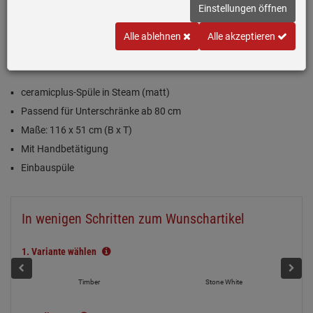
Einstellungen öffnen
(2)
Alle ablehnen
Alle akzeptieren
Inklusive 5 Jahre Garantie
ceramicplus-Spüle in Steam (matt)
Passend für Unterschränke ab 80 cm
Maße: 116 x 51 cm (B x T)
Mit Handbetätigung
Einbauspüle
In wenigen Schritten zum Wunschartikel
1.
Variante wählen
Timber
Stone White