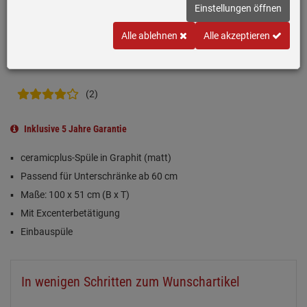
Einstellungen öffnen
Alle ablehnen
Alle akzeptieren
(2)
Inklusive 5 Jahre Garantie
ceramicplus-Spüle in Graphit (matt)
Passend für Unterschränke ab 60 cm
Maße: 100 x 51 cm (B x T)
Mit Excenterbetätigung
Einbauspüle
In wenigen Schritten zum Wunschartikel