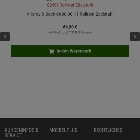
Villeroy & Boch 9K08 00 K1 Rollrost Edelstahl
66,
90
€
inkl. MwSt.
zzgl. 7.50 EUR Versand
In den Warenkorb
KUNDENINFOS &
MOEBELPLUS
RECHTLICHES
SERVICE