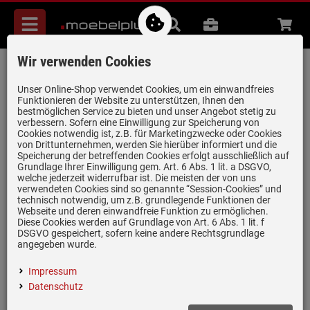
Menü
Suche
B2B
Beratung
Waren
aufkl
Wir verwenden Cookies
Villeroy & Boch Architectura 60 - 3360
02 i4 Graphit Keramikspüle
Unser Online-Shop verwendet Cookies, um ein einwandfreies
Funktionieren der Website zu unterstützen, Ihnen den
Excenterbetätigung
bestmöglichen Service zu bieten und unser Angebot stetig zu
verbessern. Sofern eine Einwilligung zur Speicherung von
Artikel-Nummer:
19952223
| Herstellernummer:
336002i4
|
Cookies notwendig ist, z.B. für Marketingzwecke oder Cookies
EAN:
4051202537869
von Drittunternehmen, werden Sie hierüber informiert und die
Speicherung der betreffenden Cookies erfolgt ausschließlich auf
Grundlage Ihrer Einwilligung gem. Art. 6 Abs. 1 lit. a DSGVO,
welche jederzeit widerrufbar ist. Die meisten der von uns
verwendeten Cookies sind so genannte “Session-Cookies” und
technisch notwendig, um z.B. grundlegende Funktionen der
Webseite und deren einwandfreie Funktion zu ermöglichen.
Diese Cookies werden auf Grundlage von Art. 6 Abs. 1 lit. f
DSGVO gespeichert, sofern keine andere Rechtsgrundlage
angegeben wurde.
Impressum
Datenschutz