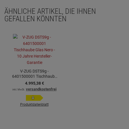
ÄHNLICHE ARTIKEL, DIE IHNEN
GEFALLEN KÖNNTEN
V-ZUG DSTS9g -
6401500001 Tischhaube
Glas Nero - 10 Jahre
4.995,
38
€
Hersteller-Garantie
versandkostenfrei
inkl. MwSt.
A
Produktdatenblatt