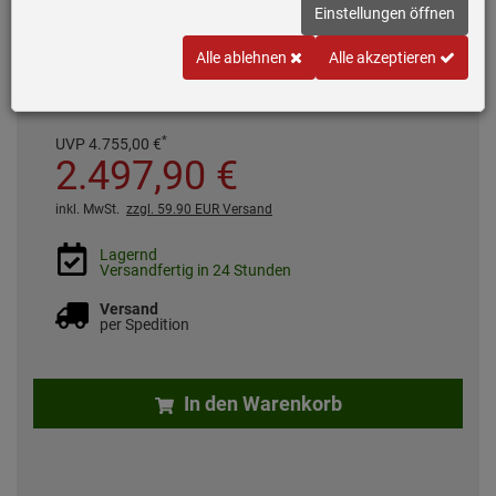
Breite: 90 cm
Einstellungen öffnen
Luftleistung: 670 m³/h, 69 dB(A)
Alle ablehnen
Alle akzeptieren
Auslaufartikel
*
UVP
4.755,
00
€
2.497,
90
€
inkl. MwSt.
zzgl. 59.90 EUR Versand
Lagernd
Versandfertig in 24 Stunden
Versand
per Spedition
In den Warenkorb