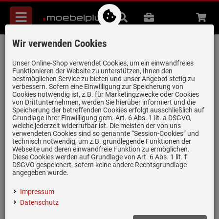
Menü
Suche
B2B
Beratung
Waren
aufkl
Wir verwenden Cookies
V-ZUG DSTS9g Tischlüfter Glas Schwarz
Artikel-Nummer:
19955460
| Herstellernummer:
6400460005
|
Unser Online-Shop verwendet Cookies, um ein einwandfreies
Funktionieren der Website zu unterstützen, Ihnen den
EAN:
7630029417553
bestmöglichen Service zu bieten und unser Angebot stetig zu
verbessern. Sofern eine Einwilligung zur Speicherung von
Cookies notwendig ist, z.B. für Marketingzwecke oder Cookies
von Drittunternehmen, werden Sie hierüber informiert und die
nur noch 1 Stück verfügbar!
Speicherung der betreffenden Cookies erfolgt ausschließlich auf
Grundlage Ihrer Einwilligung gem. Art. 6 Abs. 1 lit. a DSGVO,
welche jederzeit widerrufbar ist. Die meisten der von uns
verwendeten Cookies sind so genannte “Session-Cookies” und
technisch notwendig, um z.B. grundlegende Funktionen der
Webseite und deren einwandfreie Funktion zu ermöglichen.
Diese Cookies werden auf Grundlage von Art. 6 Abs. 1 lit. f
DSGVO gespeichert, sofern keine andere Rechtsgrundlage
angegeben wurde.
Einloggen und Bewertung schreiben
B
Impressum
Datenschutz
Produktdatenblatt