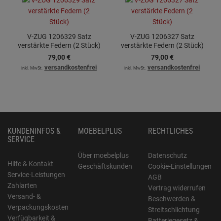
V-ZUG 1206329 Satz
V-ZUG 1206327 Satz
verstärkte Federn (2 Stück)
verstärkte Federn (2 Stück)
79,
00
€
79,
00
€
versandkostenfrei
versandkostenfrei
inkl. MwSt.
inkl. MwSt.
KUNDENINFOS &
MOEBELPLUS
RECHTLICHES
SERVICE
Über moebelplus
Datenschutz
Hilfe & Kontakt
Geschäftskunden
Cookie-Einstellungen
Service-Leistungen
AGB
Zahlarten
Vertrag widerrufen
Versand- &
Beschwerden &
Verpackungskosten
Streitschlichtung
Verfügbarkeit &
Batteriegesetz &