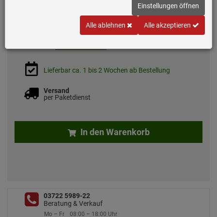
Einstellungen öffnen
Alle ablehnen
Alle akzeptieren
79,
00
€
versandkostenfrei
inkl. MwSt.
Lieferbar ca. 1 bis 2 Wochen ab Bestellung
Versand
per Paketdienst
In den Warenkorb
03722 5989-22
Beratung & Verkauf
Mo – Fr
08:00 – 18:00 Uhr