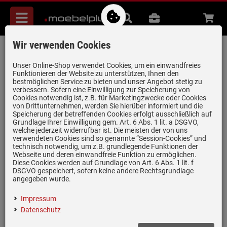
Menü
Suche
B2B
Beratung
Waren
aufkl
Wir verwenden Cookies
V-ZUG 1206328 Satz verstärkte Federn
(2 Stück)
Unser Online-Shop verwendet Cookies, um ein einwandfreies
Funktionieren der Website zu unterstützen, Ihnen den
Artikel-Nummer:
19981864
| Herstellernummer:
1206328
|
bestmöglichen Service zu bieten und unser Angebot stetig zu
verbessern. Sofern eine Einwilligung zur Speicherung von
EAN:
7630029486351
Cookies notwendig ist, z.B. für Marketingzwecke oder Cookies
von Drittunternehmen, werden Sie hierüber informiert und die
Speicherung der betreffenden Cookies erfolgt ausschließlich auf
Grundlage Ihrer Einwilligung gem. Art. 6 Abs. 1 lit. a DSGVO,
welche jederzeit widerrufbar ist. Die meisten der von uns
verwendeten Cookies sind so genannte “Session-Cookies” und
technisch notwendig, um z.B. grundlegende Funktionen der
Webseite und deren einwandfreie Funktion zu ermöglichen.
Diese Cookies werden auf Grundlage von Art. 6 Abs. 1 lit. f
DSGVO gespeichert, sofern keine andere Rechtsgrundlage
Einloggen und Bewertung schreiben
angegeben wurde.
Verstärkte Federn für schwere Dekorfronten - Farbe grün
Impressum
Zubehör für V-ZUG-Geschirrspüler
Datenschutz
Für Frontplatten 8,5 - 12,5 kg