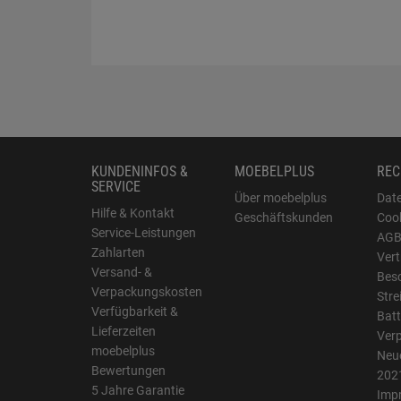
KUNDENINFOS &
MOEBELPLUS
REC
SERVICE
Über moebelplus
Dat
Hilfe & Kontakt
Geschäftskunden
Cook
Service-Leistungen
AG
Zahlarten
Vert
Versand- &
Bes
Verpackungskosten
Stre
Verfügbarkeit &
Batt
Lieferzeiten
Ver
moebelplus
Neue
Bewertungen
202
5 Jahre Garantie
Imp