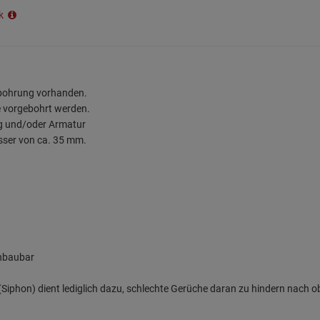
ik
rbohrung vorhanden.
e vorgebohrt werden.
ng und/oder Armatur
sser von ca. 35 mm.
inbaubar
iphon) dient lediglich dazu, schlechte Gerüche daran zu hindern nach o