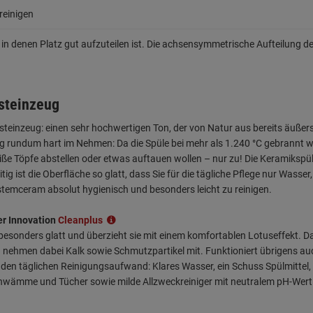
 reinigen
, in denen Platz gut aufzuteilen ist. Die achsensymmetrische Aufteilung 
steinzeug
teinzeug: einen sehr hochwertigen Ton, der von Natur aus bereits äußers
ug rundum hart im Nehmen: Da die Spüle bei mehr als 1.240 °C gebrannt 
ße Töpfe abstellen oder etwas auftauen wollen – nur zu! Die Keramikspü
ig ist die Oberfläche so glatt, dass Sie für die tägliche Pflege nur Was
temceram absolut hygienisch und besonders leicht zu reinigen.
er Innovation
Cleanplus
 besonders glatt und überzieht sie mit einem komfortablen Lotuseffekt.
und nehmen dabei Kalk sowie Schmutzpartikel mit. Funktioniert übrigens a
den täglichen Reinigungsaufwand: Klares Wasser, ein Schuss Spülmittel,
chwämme und Tücher sowie milde Allzweckreiniger mit neutralem pH-Wert. 