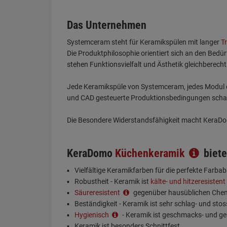
Das Unternehmen
Systemceram steht für Keramikspülen mit langer
T
Die Produktphilosophie orientiert sich an den Bedü
stehen Funktionsvielfalt und Ästhetik gleichberecht
Jede Keramikspüle von Systemceram, jedes Modul o
und CAD gesteuerte Produktionsbedingungen schaff
Die Besondere Widerstandsfähigkeit macht KeraDom
KeraDomo
Küchenkeramik
biete
Vielfältige Keramikfarben für die perfekte Farb
Robustheit - Keramik ist
kälte- und hitzeresistent
Säureresistent
gegenüber hausüblichen Chem
Beständigkeit - Keramik ist sehr schlag- und stos
Hygienisch
- Keramik ist geschmacks- und ge
Keramik ist besonders Schnittfest