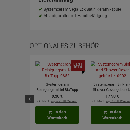
Systemceram Vega Eck Satin Keramikspüle
Ablaufgarnitur mit Handbetätigung
OPTIONALES ZUBEHÖR
BEST
SELLER
Systemceram
Systemceram Sink an
Reinigungsmittel BioTopp
Shower Cover gebürst
0852
0902
9,
50
€
17,
90
€
inkl. MwSt.
zzgl. 6.50 EUR Versand
inkl. MwSt.
zzgl. 7.50 EUR Versa
In den
In den
Warenkorb
Warenkorb