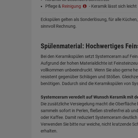
Pflege &
Reinigung
- Keramik lässt sich leicht
Eckspülen gelten als Sonderlösung, für alle Küchen
sinnvoll Rechnung.
Spülenmaterial: Hochwertiges Fein
Bei den Keramikspülen setzt Systemceram auf Feins
Aufgrund der hohen Materialdichte ist Feinsteinze
vollkommen unbeeindruckt. Wenn Sie also gerne hei
resistent gegenüber Schlägen und Stößen. Gleichzeit
benötigen. Dadurch sind die Keramikspülen von Sys
Systemceram veredelt auf Wunsch Keramik mit d
Die zusätzliche Versiegelung macht die Oberfläche
sammeln sofort in Perlen, fließen streifenfrei ab 
oder Kaffee. Damit reduziert Systemceram deutlich 
Verwenden Sie bitte nur weiche, nicht kratzende S
erhalten.