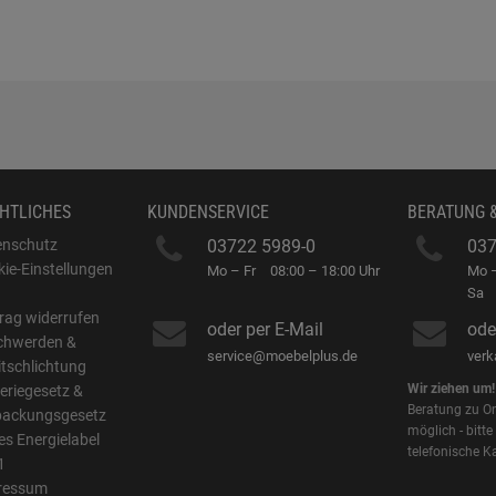
HTLICHES
KUNDENSERVICE
BERATUNG 
enschutz
03722 5989-0
037
ie-Einstellungen
Mo – Fr
08:00 – 18:00 Uhr
Mo –
B
Sa
rag widerrufen
oder per E-Mail
ode
chwerden &
service@moebelplus.de
ver
itschlichtung
Wir ziehen um!
eriegesetz &
Beratung zu On
packungsgesetz
möglich - bitte
s Energielabel
telefonische K
1
ressum