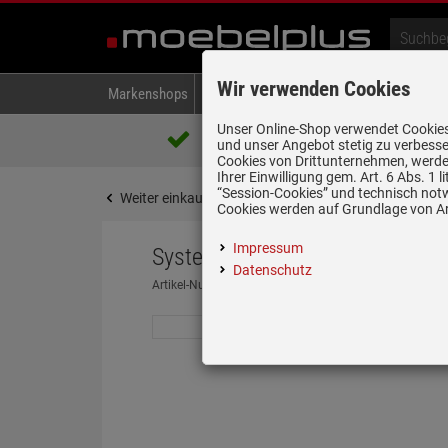
Wir verwenden Cookies
Markenshops
Backen & Kochen
Kühlen & Gefrieren
A
Unser Online-Shop verwendet Cookies,
Über 85.000 positive Bewertungen
und unser Angebot stetig zu verbesse
auf eBay, Amazon und Trusted Shops
Cookies von Drittunternehmen, werden
Ihrer Einwilligung gem. Art. 6 Abs. 1
“Session-Cookies” und technisch not
Weiter einkaufen
Startseite
Spülen & Armature
Cookies werden auf Grundlage von Art
Impressum
Systemceram Vega Eck Satin K
Datenschutz
Artikel-Nummer:
19968164
| Herstellernummer:
5034 