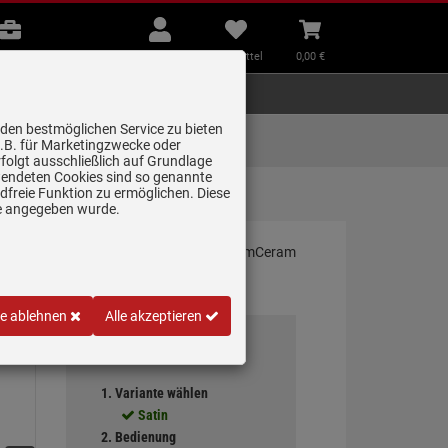
B2B
Mein
Merkzettel
Warenkorb
Beratung
Konto
aufklappen
aufklappen
Beratung
B2B
Mein Konto
Merkzettel
0,
00
€
Zubehör
Kleingeräte
Smart Home
 den bestmöglichen Service zu bieten
Lieferung zum
z.B. für Marketingzwecke oder
Wunschtermin
folgt ausschließlich auf Grundlage
erwendeten Cookies sind so genannte
freie Funktion zu ermöglichen. Diese
etät…
ge angegeben wurde.
le ablehnen
Alle akzeptieren
Ihre Auswahl
1. Variante wählen
Satin
2. Bedienung