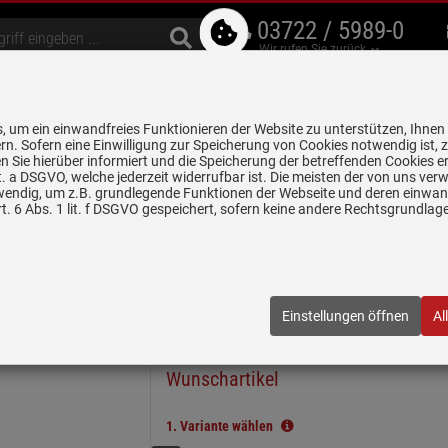
03722 / 5989-0
Wir rufen Sie zurück
bzugshauben
Geschirrspüler
Waschen & Trocknen
Spülen & Armaturen
 um ein einwandfreies Funktionieren der Website zu unterstützen, Ihnen
5 Jahre Garantie auf
rn. Sofern eine Einwilligung zur Speicherung von Cookies notwendig ist, 
alle gekennzeichneten Produkte
 Sie hierüber informiert und die Speicherung der betreffenden Cookies er
 lit. a DSGVO, welche jederzeit widerrufbar ist. Die meisten der von uns v
wendig, um z.B. grundlegende Funktionen der Webseite und deren einwand
n
Keramikspülen
Systemceram Vega Eck Satin Keramikspüle Handb
. 6 Abs. 1 lit. f DSGVO gespeichert, sofern keine andere Rechtsgrundla
eramikspüle Handbetätigung
01 20
| EAN:
4050697522923
Einstellungen öffnen
Al
In wenigen Schritten zum
Wunschartikel
1.
Variante wählen