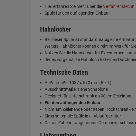
Hier erfahren Sie mehr über die
Verfahrenstechn
Spüle für den aufliegenden Einbau
Hahnlöcher
Bei dieser Spüle ist standardmäßig eine Armatu
Weitere Hahnlöcher können direkt im Werk für Si
Nutzen Sie die Hahnlöcher für Excenterbedienu
Jedes vorgebohrte Hahnloch hat einen Durchme
Technische Daten
Außenmaße: 1037 x 570 mm (B x T)
Ausschnittmaße: siehe Schablone
Geeignet für Unterschrank ab 90 cm Eckeinbau
Für den aufliegenden Einbau
Nicht am Zeilenende oder neben Hochschrank e
Sie erhalten die Spüle inkl. Ablaufgarnitur
Der als Zubehör angebotene Geruchsverschluss (S
Lieferumfang