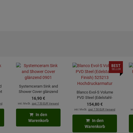
BEST
SELLER
d
Systemceram Sink and
et
Shower Cover glänzend
Blanco Evol-S Volume
0901
PVD Steel (Edelstahl-
16,
90
€
Finish) 525213
nd
inkl. MwSt.
zzgl. 7.50 EUR Versand
154,
80
€
Hochdruckarmatur
inkl. MwSt.
zzgl. 7.50 EUR Versand
in
In den
Warenkorb
In den
Warenkorb