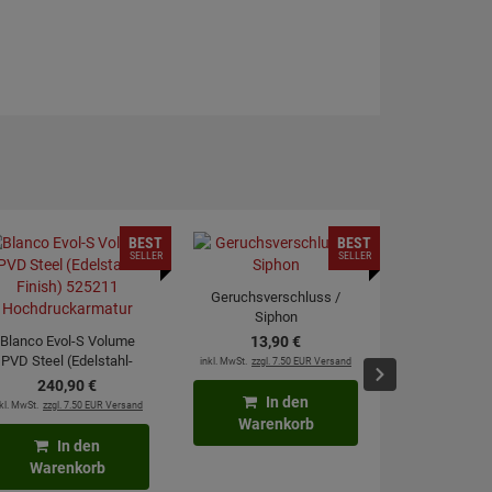
BEST
BEST
SELLER
SELLER
Geruchsverschluss /
Siphon
Blanco Evol-S Volume
13,
90
€
PVD Steel (Edelstahl-
inkl. MwSt.
zzgl. 7.50 EUR Versand
moebelplu
Finish) 525211
240,
90
€
Kraftre
Hochdruckarmatur
In den
kl. MwSt.
zzgl. 7.50 EUR Versand
2,
4
Warenkorb
inkl. MwSt.
zzgl. 6
In den
Warenkorb
In