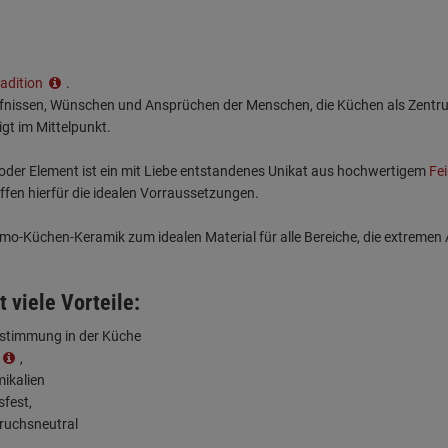
radition
.
rfnissen, Wünschen und Ansprüchen der Menschen, die Küchen als Zentrum 
igt im Mittelpunkt.
der Element ist ein mit Liebe entstandenes Unikat aus hochwertigem
Fe
en hierfür die idealen Vorraussetzungen.
o-Küchen-Keramik zum idealen Material für alle Bereiche, die extreme
t viele Vorteile:
abstimmung in der Küche
,
ikalien
sfest,
ruchsneutral