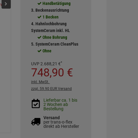
Handbetätigung
Fango
Grönland
Nero
Jasmin
Magnolie
Schief
3. Beckenausrichtung
1 Becken
4. Hahnlochbohrung
SystemCeram inkl. HL
Ohne Bohrung
5. SystemCeram CleanPlus
Ohne
*
UVP
2.688,
21
€
748,
90
€
inkl. MwSt.
zzgl. 59.90 EUR Versand
Lieferbar ca. 1 bis
2 Wochen ab
Bestellung
Versand
per trans-o-flex
direkt ab Hersteller