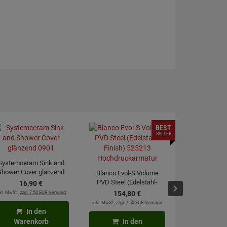
BEST
SELLER
Systemceram Sink and
Shower Cover glänzend
Blanco Evol-S Volume
0901
PVD Steel (Edelstahl-
16,
90
€
Blanco Evol
Finish) 525213
kl. MwSt.
zzgl. 7.50 EUR Versand
154,
80
€
PVD Steel (
Hochdruckarmatur
inkl. MwSt.
zzgl. 7.50 EUR Versand
Finish) 
240,
In den
Hochdruck
inkl. MwSt.
zzgl. 7
Warenkorb
In den