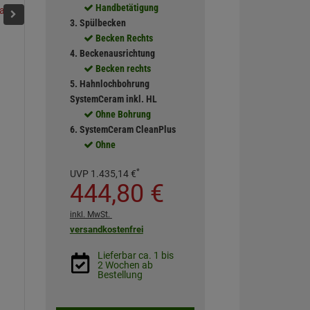
Handbetätigung
Lava
Jasmin
Polar
Magnolie
Siena
Schief
3. Spülbecken
Becken Rechts
4. Beckenausrichtung
Becken rechts
5. Hahnlochbohrung
SystemCeram inkl. HL
Ohne Bohrung
6. SystemCeram CleanPlus
Ohne
*
UVP
1.435,
14
€
444,
80
€
inkl. MwSt.
versandkostenfrei
Lieferbar ca. 1 bis
2 Wochen ab
Bestellung