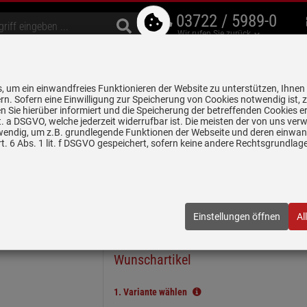
03722 / 5989-0
Wir rufen Sie zurück
bzugshauben
Geschirrspüler
Waschen & Trocknen
Spülen & Armaturen
 um ein einwandfreies Funktionieren der Website zu unterstützen, Ihnen
5 Jahre Garantie auf
rn. Sofern eine Einwilligung zur Speicherung von Cookies notwendig ist, 
alle gekennzeichneten Produkte
 Sie hierüber informiert und die Speicherung der betreffenden Cookies er
 lit. a DSGVO, welche jederzeit widerrufbar ist. Die meisten der von uns v
wendig, um z.B. grundlegende Funktionen der Webseite und deren einwand
n
Keramikspülen
Systemceram Stema 80 Titan Keramikspüle Handb
. 6 Abs. 1 lit. f DSGVO gespeichert, sofern keine andere Rechtsgrundla
eramikspüle Handbetätigung
01 78
| EAN:
4050697010215
Einstellungen öffnen
Al
In wenigen Schritten zum
Wunschartikel
1.
Variante wählen