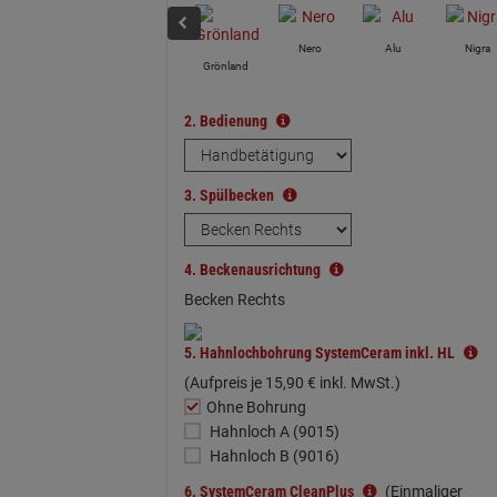
Nero
Alu
Nigra
Grönland
2.
Bedienung
3.
Spülbecken
4.
Beckenausrichtung
Becken Rechts
5.
Hahnlochbohrung SystemCeram inkl. HL
(Aufpreis je
15,
90
€
inkl. MwSt.)
Ohne Bohrung
Hahnloch A (9015)
Hahnloch B (9016)
6.
SystemCeram CleanPlus
(Einmaliger