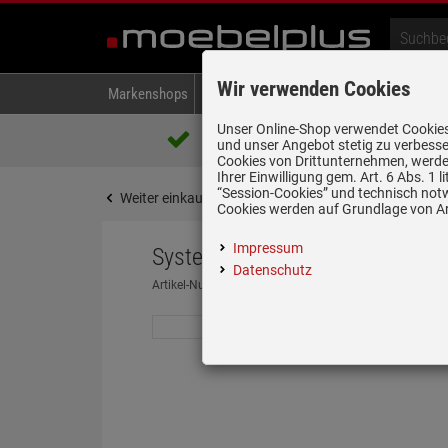
Wir verwenden Cookies
Markenshops
Backen & Kochen
Kühlen & Gefrieren
A
Unser Online-Shop verwendet Cookies,
Über 85.000 positive Bewertungen
und unser Angebot stetig zu verbesse
auf eBay, Amazon und Trusted Shops
Cookies von Drittunternehmen, werden
Ihrer Einwilligung gem. Art. 6 Abs. 1
“Session-Cookies” und technisch not
Weiter einkaufen
Startseite
Spülen & Armature
Cookies werden auf Grundlage von Art
Impressum
Systemceram Stema 80 Titan K
Datenschutz
Artikel-Nummer:
19946698
| Herstellernummer:
5054 