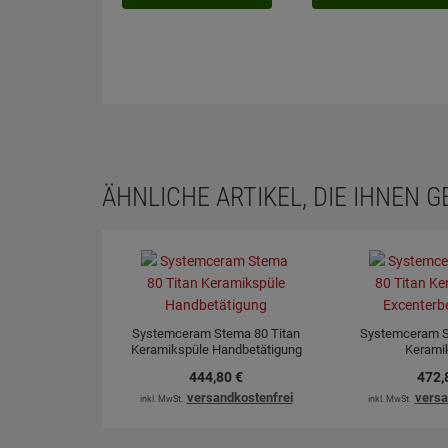
ÄHNLICHE ARTIKEL, DIE IHNEN 
Systemceram Stema 80 Titan
Systemceram S
Keramikspüle Handbetätigung
Kerami
Excenterb
444,
80
€
472,
versandkostenfrei
versa
inkl. MwSt.
inkl. MwSt.