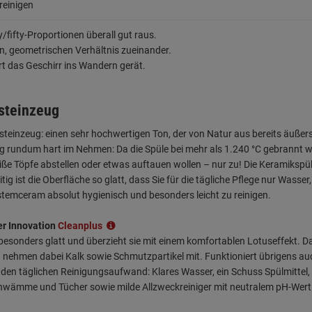
 reinigen
/fifty-Proportionen überall gut raus.
n, geometrischen Verhältnis zueinander.
dert das Geschirr ins Wandern gerät.
steinzeug
teinzeug: einen sehr hochwertigen Ton, der von Natur aus bereits äußers
ug rundum hart im Nehmen: Da die Spüle bei mehr als 1.240 °C gebrannt 
ße Töpfe abstellen oder etwas auftauen wollen – nur zu! Die Keramikspü
ig ist die Oberfläche so glatt, dass Sie für die tägliche Pflege nur Was
temceram absolut hygienisch und besonders leicht zu reinigen.
er Innovation
Cleanplus
 besonders glatt und überzieht sie mit einem komfortablen Lotuseffekt.
und nehmen dabei Kalk sowie Schmutzpartikel mit. Funktioniert übrigens a
den täglichen Reinigungsaufwand: Klares Wasser, ein Schuss Spülmittel,
chwämme und Tücher sowie milde Allzweckreiniger mit neutralem pH-Wert. 