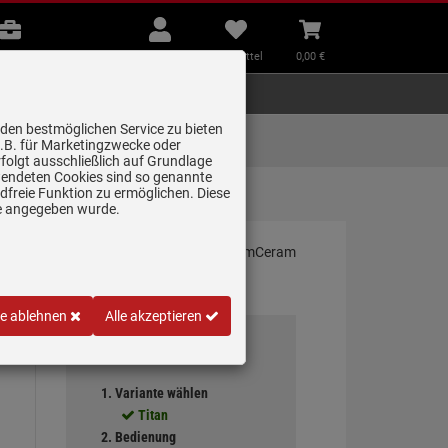
B2B
Mein
Merkzettel
Warenkorb
Beratung
Konto
aufklappen
aufklappen
Beratung
B2B
Mein Konto
Merkzettel
0,
00
€
Zubehör
Kleingeräte
Smart Home
 den bestmöglichen Service zu bieten
Lieferung zum
z.B. für Marketingzwecke oder
Wunschtermin
folgt ausschließlich auf Grundlage
erwendeten Cookies sind so genannte
freie Funktion zu ermöglichen. Diese
etät…
ge angegeben wurde.
le ablehnen
Alle akzeptieren
Ihre Auswahl
1. Variante wählen
Titan
2. Bedienung