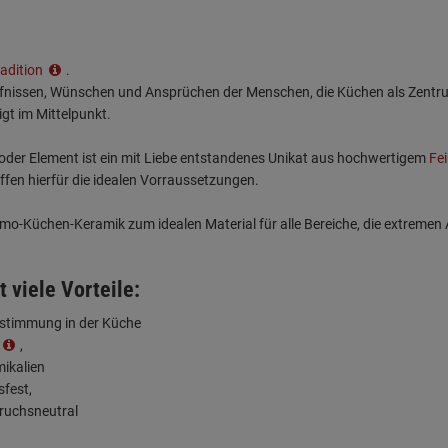
radition
.
rfnissen, Wünschen und Ansprüchen der Menschen, die Küchen als Zentrum 
igt im Mittelpunkt.
der Element ist ein mit Liebe entstandenes Unikat aus hochwertigem
Fe
en hierfür die idealen Vorraussetzungen.
o-Küchen-Keramik zum idealen Material für alle Bereiche, die extreme
t viele Vorteile:
abstimmung in der Küche
,
ikalien
sfest,
ruchsneutral