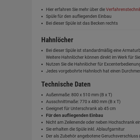
Hier erfahren Sie mehr über die
Verfahrenstechn
Spüle für den aufliegenden Einbau
Bei dieser Spüle ist das Becken rechts
Hahnlöcher
Bei dieser Spüle ist standardmäßig eine Armatu
Weitere Hahnlöcher können direkt im Werk für Si
Nutzen Sie die Hahnlöcher für Excenterbedienu
Jedes vorgebohrte Hahnloch hat einen Durchme
Technische Daten
Außenmaße: 800 x 510 mm (B x T)
Ausschnittmaße: 770 x 480 mm (B x T)
Geeignet für Unterschrank ab 45 cm
Für den aufliegenden Einbau
Nicht am Zeilenende oder neben Hochschrank e
Sie erhalten die Spüle inkl. Ablaufgarnitur
Der als Zubehör angebotene Geruchsverschluss (S