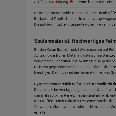
Pflege &
Reinigung
- Keramik lässt sich leicht
Diese charmante Spüle kommt mit ihren idealen fifty
Becken und Tropfteil stehen in einem ausgewogene
Die auf dem Tropfteil integrierte Ablaufrille verhin
Spülenmaterial: Hochwertiges Fein
Bei den Keramikspülen setzt Systemceram auf Feins
Aufgrund der hohen Materialdichte ist Feinsteinze
vollkommen unbeeindruckt. Wenn Sie also gerne hei
resistent gegenüber Schlägen und Stößen. Gleichzeit
benötigen. Dadurch sind die Keramikspülen von Sys
Systemceram veredelt auf Wunsch Keramik mit d
Die zusätzliche Versiegelung macht die Oberfläche
sammeln sofort in Perlen, fließen streifenfrei ab 
oder Kaffee. Damit reduziert Systemceram deutlich 
Verwenden Sie bitte nur weiche, nicht kratzende S
erhalten.