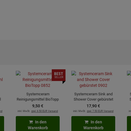
BEST
SELLER
Systemceram
Systemceram Sink and
l
Reinigungsmittel BioTopp
Shower Cover gebürstet
0852
0902
9,
50
€
17,
90
€
nd
inkl. MwSt.
zzgl. 6.50 EUR Versand
inkl. MwSt.
zzgl. 7.50 EUR Versand
in
In den
In den
Warenkorb
Warenkorb