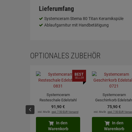
Lieferumfang
Systemceram Stema 80 Titan Keramikspüle
Ablaufgarnitur mit Handbetätigung
OPTIONALES ZUBEHÖR
BEST
SELLER
Systemceram
Systemceram
Resteschale Edelstahl
Geschirrkorb Edelstah
0831
0721
91,
90
€
75,
90
€
inkl. MwSt.
zzgl. 7.50 EUR Versand
inkl. MwSt.
zzgl. 7.50 EUR Versa
In den
In den
Warenkorb
Warenkorb