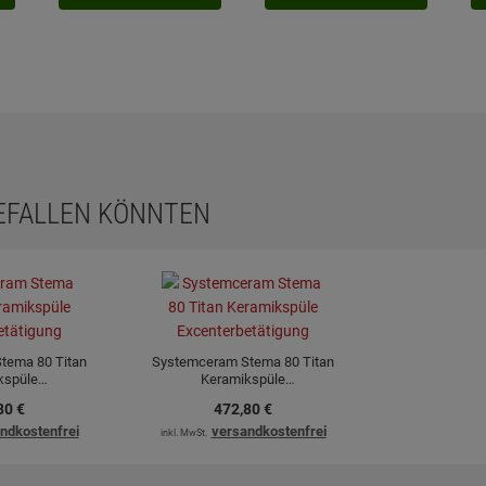
GEFALLEN KÖNNTEN
tema 80 Titan
Systemceram Stema 80 Titan
kspüle
Keramikspüle
etätigung
Excenterbetätigung
80
€
472,
80
€
ndkostenfrei
versandkostenfrei
inkl. MwSt.