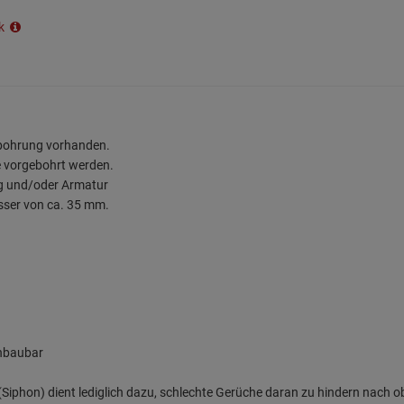
ik
rbohrung vorhanden.
e vorgebohrt werden.
ng und/oder Armatur
sser von ca. 35 mm.
inbaubar
iphon) dient lediglich dazu, schlechte Gerüche daran zu hindern nach o