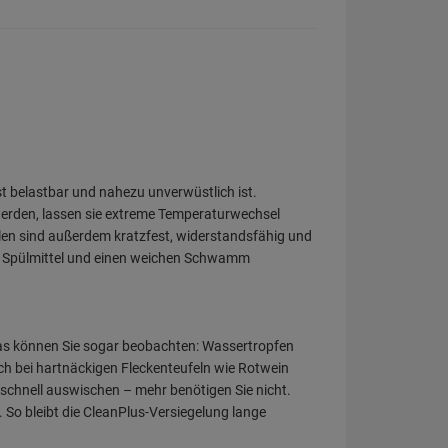
t belastbar und nahezu unverwüstlich ist.
werden, lassen sie extreme Temperaturwechsel
len sind außerdem kratzfest, widerstandsfähig und
ser, Spülmittel und einen weichen Schwamm
 Das können Sie sogar beobachten: Wassertropfen
uch bei hartnäckigen Fleckenteufeln wie Rotwein
 schnell auswischen – mehr benötigen Sie nicht.
So bleibt die CleanPlus-Versiegelung lange