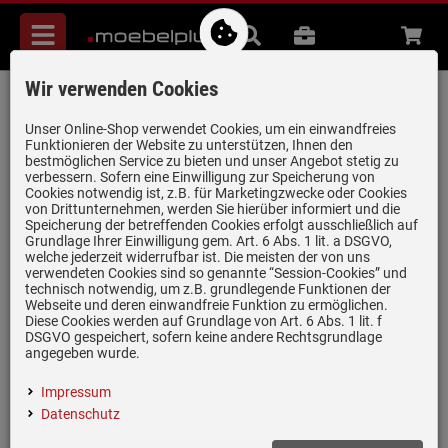
Menü
Suche
B2B
Beratung
Waren
aufkl
Wir verwenden Cookies
Systemceram Stema 80 Magnolie
Keramikspüle Excenterbetätigung
Unser Online-Shop verwendet Cookies, um ein einwandfreies
Funktionieren der Website zu unterstützen, Ihnen den
Artikel-Nummer:
19946695
| Herstellernummer:
5054 02 10
|
bestmöglichen Service zu bieten und unser Angebot stetig zu
verbessern. Sofern eine Einwilligung zur Speicherung von
EAN:
4050697050303
Cookies notwendig ist, z.B. für Marketingzwecke oder Cookies
von Drittunternehmen, werden Sie hierüber informiert und die
Speicherung der betreffenden Cookies erfolgt ausschließlich auf
Grundlage Ihrer Einwilligung gem. Art. 6 Abs. 1 lit. a DSGVO,
welche jederzeit widerrufbar ist. Die meisten der von uns
verwendeten Cookies sind so genannte “Session-Cookies” und
technisch notwendig, um z.B. grundlegende Funktionen der
Webseite und deren einwandfreie Funktion zu ermöglichen.
Diese Cookies werden auf Grundlage von Art. 6 Abs. 1 lit. f
DSGVO gespeichert, sofern keine andere Rechtsgrundlage
angegeben wurde.
Impressum
Datenschutz