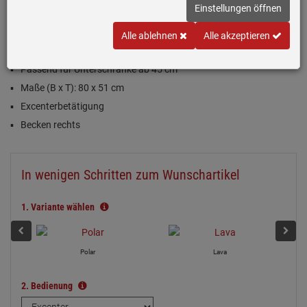
Einloggen und Bewertung schreiben
Einstellungen öffnen
Inklusive 5 Jahre Garantie
Alle ablehnen
Alle akzeptieren
Magnolie (Creme), glänzend
Passend für Unterschränke ab 45 cm
Maße (B x T): 80 x 51 cm
Excenterbetätigung
Becken rechts
In wenigen Schritten zum Wunschartikel
1.
Variante wählen
Polar
Lava
2.
Bedienung