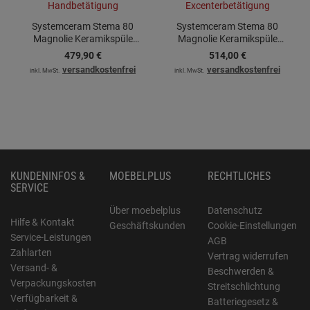
Systemceram Stema 80
Systemceram Stema 80
Magnolie Keramikspüle
Magnolie Keramikspüle
Handbetätigung
Excenterbetätigung
479,
90
€
514,
00
€
versandkostenfrei
versandkostenfrei
inkl. MwSt.
inkl. MwSt.
KUNDENINFOS &
MOEBELPLUS
RECHTLICHES
SERVICE
Über moebelplus
Datenschutz
Hilfe & Kontakt
Geschäftskunden
Cookie-Einstellungen
Service-Leistungen
AGB
Zahlarten
Vertrag widerrufen
Versand- &
Beschwerden &
Verpackungskosten
Streitschlichtung
Verfügbarkeit &
Batteriegesetz &