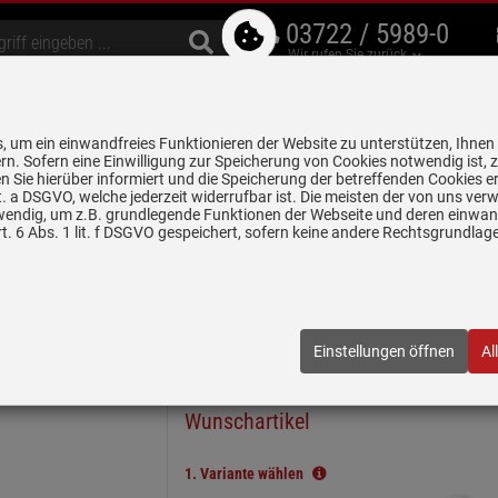
03722 / 5989-0
Wir rufen Sie zurück
bzugshauben
Geschirrspüler
Waschen & Trocknen
Spülen & Armaturen
 um ein einwandfreies Funktionieren der Website zu unterstützen, Ihnen
5 Jahre Garantie auf
rn. Sofern eine Einwilligung zur Speicherung von Cookies notwendig ist, 
alle gekennzeichneten Produkte
 Sie hierüber informiert und die Speicherung der betreffenden Cookies er
 lit. a DSGVO, welche jederzeit widerrufbar ist. Die meisten der von uns v
wendig, um z.B. grundlegende Funktionen der Webseite und deren einwand
n
Keramikspülen
Systemceram Mera Middle Lava Keramikspüle Ha
. 6 Abs. 1 lit. f DSGVO gespeichert, sofern keine andere Rechtsgrundla
 Keramikspüle Handbetätigung
01 80
| EAN:
4050697074583
Einstellungen öffnen
Al
In wenigen Schritten zum
Wunschartikel
1.
Variante wählen