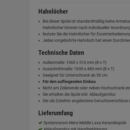
Hahnlöcher
Bei dieser Spüle ist standardmäßig keine Armat
Hahnlöcher können nach individueller Anordnung 
Nutzen Sie die Hahnlöcher für Excenterbedienu
Jedes vorgebohrte Hahnloch hat einen Durchme
Technische Daten
Außenmaße: 1060 x 510 mm (B x T)
Ausschnittmaße: 1030 x 480 mm (B x T)
Geeignet für Unterschrank ab 50 cm
Für den aufliegenden Einbau
Nicht am Zeilenende oder neben Hochschrank e
Sie erhalten die Spüle inkl. Ablaufgarnitur
Der als Zubehör angebotene Geruchsverschluss (S
Lieferumfang
Systemceram Mera Middle Lava Keramikspüle
Ablaufgarnitur mit Handbetätigung