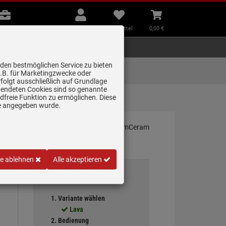
B2B
Mein
Merkzettel
Warenkorb
Beratung
Konto
aufklappen
aufklappen
Beratung
B2B
Mein Konto
Merkzettel
0,
00
€
Zubehör
Kleingeräte
Smart Home
 den bestmöglichen Service zu bieten
Lieferung zum
z.B. für Marketingzwecke oder
Wunschtermin
folgt ausschließlich auf Grundlage
erwendeten Cookies sind so genannte
freie Funktion zu ermöglichen. Diese
ndbet…
ge angegeben wurde.
le ablehnen
Alle akzeptieren
Ihre Auswahl
1. Variante wählen
Lava
2. Bedienung