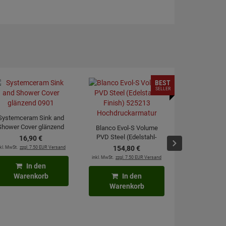
BEST
SELLER
Systemceram Sink and
Shower Cover glänzend
Blanco Evol-S Volume
0901
PVD Steel (Edelstahl-
16,
90
€
Blanco Evol
Finish) 525213
kl. MwSt.
zzgl. 7.50 EUR Versand
154,
80
€
PVD Steel (
Hochdruckarmatur
inkl. MwSt.
zzgl. 7.50 EUR Versand
Finish) 
240,
In den
Hochdruck
inkl. MwSt.
zzgl. 7
Warenkorb
In den
Warenkorb
In
Waren