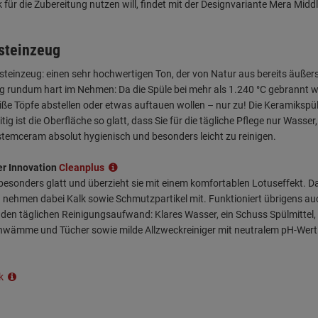
ür die Zubereitung nutzen will, findet mit der Designvariante Mera Middl
steinzeug
teinzeug: einen sehr hochwertigen Ton, der von Natur aus bereits äußers
ug rundum hart im Nehmen: Da die Spüle bei mehr als 1.240 °C gebrannt 
ße Töpfe abstellen oder etwas auftauen wollen – nur zu! Die Keramikspü
ig ist die Oberfläche so glatt, dass Sie für die tägliche Pflege nur Was
temceram absolut hygienisch und besonders leicht zu reinigen.
er Innovation
Cleanplus
 besonders glatt und überzieht sie mit einem komfortablen Lotuseffekt.
und nehmen dabei Kalk sowie Schmutzpartikel mit. Funktioniert übrigens a
den täglichen Reinigungsaufwand: Klares Wasser, ein Schuss Spülmittel,
chwämme und Tücher sowie milde Allzweckreiniger mit neutralem pH-Wert. 
ik