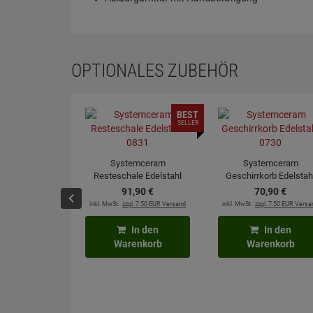
OPTIONALES ZUBEHÖR
BEST
SELLER
Systemceram
Systemceram
Resteschale Edelstahl
Geschirrkorb Edelstah
0831
0730
91,
90
€
70,
90
€
inkl. MwSt.
zzgl. 7.50 EUR Versand
inkl. MwSt.
zzgl. 7.50 EUR Versa
In den
In den
Warenkorb
Warenkorb