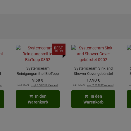
BEST
SELLER
Systemceram
Systemceram Sink and
l
Reinigungsmittel BioTopp
Shower Cover gebürstet
0852
0902
9,
50
€
17,
90
€
nd
inkl. MwSt.
zzgl. 6.50 EUR Versand
inkl. MwSt.
zzgl. 7.50 EUR Versand
in
In den
In den
Warenkorb
Warenkorb