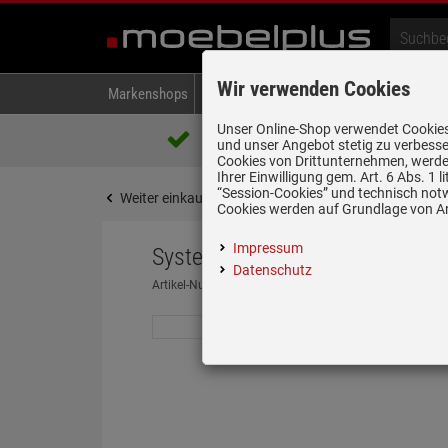
Wir verwenden Cookies
Markenshops
Backen & Kochen
Kühlen & Gefrieren
A
Unser Online-Shop verwendet Cookies,
Über 85.000 positive Bewertungen
und unser Angebot stetig zu verbesse
auf eBay, Amazon und Trusted Shops
Cookies von Drittunternehmen, werden
Ihrer Einwilligung gem. Art. 6 Abs. 1
“Session-Cookies” und technisch not
Weiter einkaufen
Startseite
Spülen & Armature
Cookies werden auf Grundlage von Art
Impressum
Systemceram Mera Middle Lava
Datenschutz
Artikel-Nummer:
19950197
| Herstellernummer:
5073 