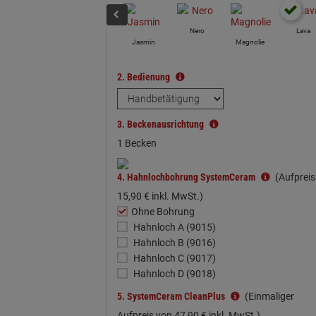
Nero
Lava
Jasmin
Magnolie
2.
Bedienung
3.
Beckenausrichtung
1 Becken
4.
Hahnlochbohrung SystemCeram
(Aufpreis 
15,
90
€
inkl. MwSt.)
Ohne Bohrung
Hahnloch A (9015)
Hahnloch B (9016)
Hahnloch C (9017)
Hahnloch D (9018)
5.
SystemCeram CleanPlus
(Einmaliger
Aufpreis von
47,
90
€
inkl. MwSt.)