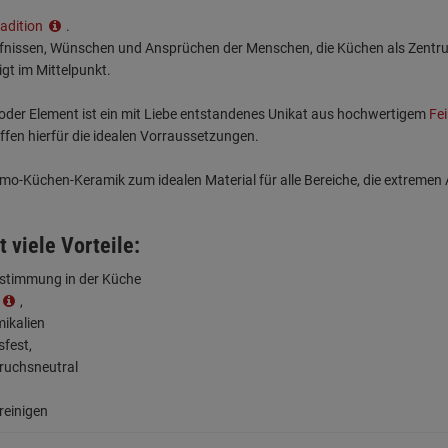
radition
.
rfnissen, Wünschen und Ansprüchen der Menschen, die Küchen als Zentrum 
igt im Mittelpunkt.
der Element ist ein mit Liebe entstandenes Unikat aus hochwertigem
Fe
en hierfür die idealen Vorraussetzungen.
o-Küchen-Keramik zum idealen Material für alle Bereiche, die extreme
t viele Vorteile:
abstimmung in der Küche
,
ikalien
sfest,
ruchsneutral
 reinigen