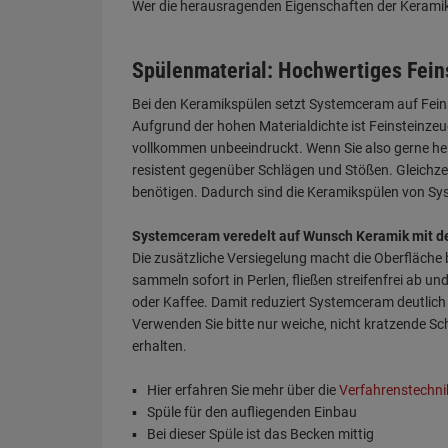
Wer die herausragenden Eigenschaften der Keramik f
Spülenmaterial: Hochwertiges Fein
Bei den Keramikspülen setzt Systemceram auf Feins
Aufgrund der hohen Materialdichte ist Feinsteinze
vollkommen unbeeindruckt. Wenn Sie also gerne hei
resistent gegenüber Schlägen und Stößen. Gleichzeit
benötigen. Dadurch sind die Keramikspülen von Sys
Systemceram veredelt auf Wunsch Keramik mit d
Die zusätzliche Versiegelung macht die Oberfläche
sammeln sofort in Perlen, fließen streifenfrei ab 
oder Kaffee. Damit reduziert Systemceram deutlich 
Verwenden Sie bitte nur weiche, nicht kratzende S
erhalten.
Hier erfahren Sie mehr über die
Verfahrenstechn
Spüle für den aufliegenden Einbau
Bei dieser Spüle ist das Becken mittig