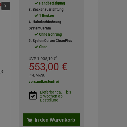
Handbetätigung
Satin
Nigra
Siena
Alu
Fango
Grönla
3. Beckenausrichtung
1 Becken
4. Hahnlochbohrung
SystemCeram
Ohne Bohrung
5. SystemCeram CleanPlus
Ohne
*
UVP
1.905,
19
€
553,
00
€
je
inkl. MwSt.
versandkostenfrei
Lieferbar ca. 1 bis
2 Wochen ab
Bestellung
In den Warenkorb