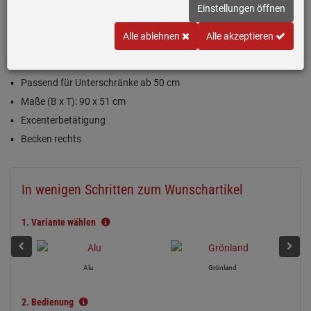
Einstellungen öffnen
Inklusive 5 Jahre Garantie
Alle ablehnen
Alle akzeptieren
Titan (Grau), matt
Passend für Unterschränke ab 50 cm
Maße (B x T): 90 x 51 cm
Excenterbetätigung
Becken rechts
In wenigen Schritten zum Wunschartikel
1.
Variante wählen
Alu
Grönland
2.
Bedienung