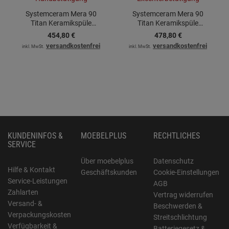
Systemceram Mera 90
Systemceram Mera 90
Titan Keramikspüle
Titan Keramikspüle
Handbetätigung
Excenterbetätigung
454,
80
€
478,
80
€
versandkostenfrei
versandkostenfrei
inkl. MwSt.
inkl. MwSt.
KUNDENINFOS &
MOEBELPLUS
RECHTLICHES
SERVICE
Über moebelplus
Datenschutz
Hilfe & Kontakt
Geschäftskunden
Cookie-Einstellungen
Service-Leistungen
AGB
Zahlarten
Vertrag widerrufen
Versand- &
Beschwerden &
Verpackungskosten
Streitschlichtung
Verfügbarkeit &
Batteriegesetz &