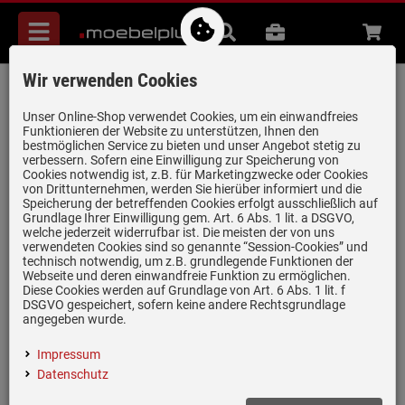
Menü
Suche
B2B
Beratung
Waren
aufkl
Wir verwenden Cookies
Systemceram Mera 90 Titan
Keramikspüle Excenterbetätigung
Unser Online-Shop verwendet Cookies, um ein einwandfreies
Funktionieren der Website zu unterstützen, Ihnen den
Artikel-Nummer:
19946805
| Herstellernummer:
5074 02 78
|
bestmöglichen Service zu bieten und unser Angebot stetig zu
verbessern. Sofern eine Einwilligung zur Speicherung von
EAN:
4050697055087
Cookies notwendig ist, z.B. für Marketingzwecke oder Cookies
von Drittunternehmen, werden Sie hierüber informiert und die
Speicherung der betreffenden Cookies erfolgt ausschließlich auf
Grundlage Ihrer Einwilligung gem. Art. 6 Abs. 1 lit. a DSGVO,
welche jederzeit widerrufbar ist. Die meisten der von uns
verwendeten Cookies sind so genannte “Session-Cookies” und
technisch notwendig, um z.B. grundlegende Funktionen der
Webseite und deren einwandfreie Funktion zu ermöglichen.
Diese Cookies werden auf Grundlage von Art. 6 Abs. 1 lit. f
DSGVO gespeichert, sofern keine andere Rechtsgrundlage
angegeben wurde.
Impressum
Datenschutz
(3)