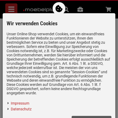
Menü
Suche
B2B
Beratung
Waren
aufkl
Wir verwenden Cookies
Systemceram Mera 90 Jasmin
Keramikspüle Handbetätigung
Unser Online-Shop verwendet Cookies, um ein einwandfreies
Funktionieren der Website zu unterstützen, Ihnen den
Artikel-Nummer:
19946773
| Herstellernummer:
5074 01 19
|
bestmöglichen Service zu bieten und unser Angebot stetig zu
verbessern. Sofern eine Einwilligung zur Speicherung von
EAN:
4050697018266
Cookies notwendig ist, z.B. für Marketingzwecke oder Cookies
von Drittunternehmen, werden Sie hierüber informiert und die
Speicherung der betreffenden Cookies erfolgt ausschließlich auf
Grundlage Ihrer Einwilligung gem. Art. 6 Abs. 1 lit. a DSGVO,
welche jederzeit widerrufbar ist. Die meisten der von uns
verwendeten Cookies sind so genannte “Session-Cookies” und
technisch notwendig, um z.B. grundlegende Funktionen der
Webseite und deren einwandfreie Funktion zu ermöglichen.
Diese Cookies werden auf Grundlage von Art. 6 Abs. 1 lit. f
DSGVO gespeichert, sofern keine andere Rechtsgrundlage
angegeben wurde.
Impressum
Datenschutz