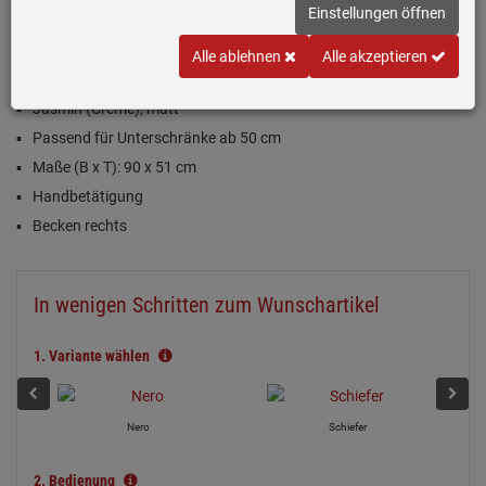
(2)
Einstellungen öffnen
Alle ablehnen
Alle akzeptieren
Inklusive 5 Jahre Garantie
Jasmin (Creme), matt
Passend für Unterschränke ab 50 cm
Maße (B x T): 90 x 51 cm
Handbetätigung
Becken rechts
In wenigen Schritten zum Wunschartikel
1.
Variante wählen
Nero
Schiefer
2.
Bedienung