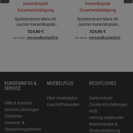
Systemceram Mera 90
Systemceram Mera 90
Jasmin Keramikspüle
Jasmin Keramikspüle
Excenterbetätigung
Excenterbetätigung
524,
80
€
524,
80
€
versandkostenfrei
versandkostenfrei
inkl. MwSt.
inkl. MwSt.
KUNDENINFOS &
MOEBELPLUS
RECHTLICHES
SERVICE
Über moebelplus
Datenschutz
Hilfe & Kontakt
Geschäftskunden
Cookie-Einstellungen
Service-Leistungen
AGB
Zahlarten
Vertrag widerrufen
Versand- &
Beschwerden &
Verpackungskosten
Streitschlichtung