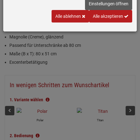
Einstellungen öffnen
Einloggen und Bewertung schreiben
Alle ablehnen
Alle akzeptieren
Inklusive 5 Jahre Garantie
Magnolie (Creme), glänzend
Passend für Unterschränke ab 80 cm
Maße (B x T): 80 x 51 cm
Excenterbetätigung
In wenigen Schritten zum Wunschartikel
1.
Variante wählen
Polar
Titan
2.
Bedienung