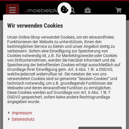
Menü
Suche
B2B
Beratung
Waren
aufkl
Wir verwenden Cookies
Systemceram Mera 80 Magnolie
Keramikspüle Excenterbetätigung
Unser Online-Shop verwendet Cookies, um ein einwandfreies
Funktionieren der Website zu unterstützen, Ihnen den
Artikel-Nummer:
19947618
| Herstellernummer:
5070 02 10
|
bestmöglichen Service zu bieten und unser Angebot stetig zu
verbessern. Sofern eine Einwilligung zur Speicherung von
EAN:
4050697081970
Cookies notwendig ist, z.B. für Marketingzwecke oder Cookies
von Drittunternehmen, werden Sie hierüber informiert und die
Speicherung der betreffenden Cookies erfolgt ausschließlich auf
Grundlage Ihrer Einwilligung gem. Art. 6 Abs. 1 lit. a DSGVO,
welche jederzeit widerrufbar ist. Die meisten der von uns
verwendeten Cookies sind so genannte “Session-Cookies” und
technisch notwendig, um z.B. grundlegende Funktionen der
Webseite und deren einwandfreie Funktion zu ermöglichen.
Diese Cookies werden auf Grundlage von Art. 6 Abs. 1 lit. f
DSGVO gespeichert, sofern keine andere Rechtsgrundlage
angegeben wurde.
Impressum
Datenschutz