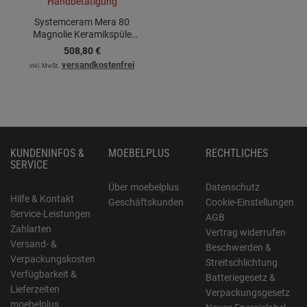
Systemceram Mera 80
Magnolie Keramikspüle
Handbetätigung
508,
80
€
versandkostenfrei
inkl. MwSt.
KUNDENINFOS &
MOEBELPLUS
RECHTLICHES
SERVICE
Über moebelplus
Datenschutz
Hilfe & Kontakt
Geschäftskunden
Cookie-Einstellungen
Service-Leistungen
AGB
Zahlarten
Vertrag widerrufen
Versand- &
Beschwerden &
Verpackungskosten
Streitschlichtung
Verfügbarkeit &
Batteriegesetz &
Lieferzeiten
Verpackungsgesetz
moebelplus