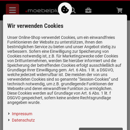
Menü
Suche
B2B
Beratung
Waren
aufkl
Wir verwenden Cookies
Systemceram Mera 70 Schiefer
Keramikspüle Handbetätigung
Unser Online-Shop verwendet Cookies, um ein einwandfreies
Funktionieren der Website zu unterstützen, Ihnen den
Artikel-Nummer:
19946961
| Herstellernummer:
5059 01 85
|
bestmöglichen Service zu bieten und unser Angebot stetig zu
verbessern. Sofern eine Einwilligung zur Speicherung von
EAN:
4050697012264
Cookies notwendig ist, z.B. für Marketingzwecke oder Cookies
von Drittunternehmen, werden Sie hierüber informiert und die
Speicherung der betreffenden Cookies erfolgt ausschließlich auf
Grundlage Ihrer Einwilligung gem. Art. 6 Abs. 1 lit. a DSGVO,
welche jederzeit widerrufbar ist. Die meisten der von uns
verwendeten Cookies sind so genannte “Session-Cookies” und
technisch notwendig, um z.B. grundlegende Funktionen der
Webseite und deren einwandfreie Funktion zu ermöglichen.
Diese Cookies werden auf Grundlage von Art. 6 Abs. 1 lit. f
DSGVO gespeichert, sofern keine andere Rechtsgrundlage
angegeben wurde.
Impressum
Datenschutz