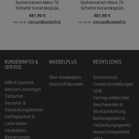
Systemceram Mera 70
Systemceram Mera 70
Schiefer Keramikspüle
Schiefer Keramikspüle
Excenterbetätigung
Excenterbetätigung
481,
90
€
481,
90
€
versandkostenfrei
versandkostenfrei
inkl. MwSt.
inkl. MwSt.
KUNDENINFOS &
MOEBELPLUS
RECHTLICHES
SERVICE
Über moebelplus
Datenschutz
Hilfe & Kontakt
Geschäftskunden
Cookie-Einstellungen
Service-Leistungen
AGB
Zahlarten
Vertrag widerrufen
Versand- &
Beschwerden &
Verpackungskosten
Streitschlichtung
Verfügbarkeit &
Batteriegesetz &
Lieferzeiten
Verpackungsgesetz
moebelplus
Neues Energielabel
Bewertungen
2021