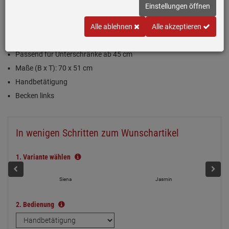
Einloggen und Bewertung schreiben
Einstellungen öffnen
Inklusive 5 Jahre Garantie
Alle ablehnen
Alle akzeptieren
Schiefer (Dunkelgrau), matt
Passend für Unterschränke ab 45 cm
Maße (B x T): 70 x 51 cm
Handbetätigung
Becken links
In wenigen Schritten zum Wunschartikel
1.
Variante wählen
Siena
Jasmin
2.
Bedienung