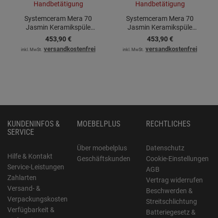
Systemceram Mera 70
Systemceram Mera 70
Jasmin Keramikspüle
Jasmin Keramikspüle
Handbetätigung
Handbetätigung
453,
90
€
453,
90
€
versandkostenfrei
versandkostenfrei
inkl. MwSt.
inkl. MwSt.
KUNDENINFOS &
MOEBELPLUS
RECHTLICHES
SERVICE
Über moebelplus
Datenschutz
Hilfe & Kontakt
Geschäftskunden
Cookie-Einstellungen
Service-Leistungen
AGB
Zahlarten
Vertrag widerrufen
Versand- &
Beschwerden &
Verpackungskosten
Streitschlichtung
Verfügbarkeit &
Batteriegesetz &