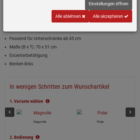
Einstellungen öffnen
Einloggen und Bewertung schreiben
Alle ablehnen
Alle akzeptieren
Inklusive 5 Jahre Garantie
Jasmin (Creme), matt
Passend für Unterschränke ab 45 cm
Maße (B x T): 70 x 51 cm
Excenterbetätigung
Becken links
In wenigen Schritten zum Wunschartikel
1.
Variante wählen
Magnolie
Polar
2.
Bedienung