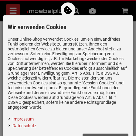
Menü
Suche
B2B
Beratung
Waren
aufkl
Wir verwenden Cookies
Systemceram Mera 70 Jasmin
Keramikspüle Excenterbetätigung
Unser Online-Shop verwendet Cookies, um ein einwandfreies
Funktionieren der Website zu unterstützen, Ihnen den
Artikel-Nummer:
19946972
| Herstellernummer:
5059 02 19
|
bestmöglichen Service zu bieten und unser Angebot stetig zu
verbessern. Sofern eine Einwilligung zur Speicherung von
EAN:
4050697052154
Cookies notwendig ist, z.B. für Marketingzwecke oder Cookies
von Drittunternehmen, werden Sie hierüber informiert und die
Speicherung der betreffenden Cookies erfolgt ausschließlich auf
Grundlage Ihrer Einwilligung gem. Art. 6 Abs. 1 lit. a DSGVO,
welche jederzeit widerrufbar ist. Die meisten der von uns
verwendeten Cookies sind so genannte “Session-Cookies” und
technisch notwendig, um z.B. grundlegende Funktionen der
Webseite und deren einwandfreie Funktion zu ermöglichen.
Diese Cookies werden auf Grundlage von Art. 6 Abs. 1 lit. f
DSGVO gespeichert, sofern keine andere Rechtsgrundlage
angegeben wurde.
Impressum
Datenschutz