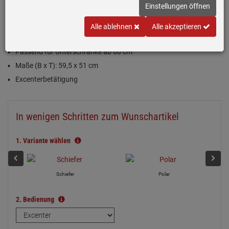
Einloggen und Bewertung schreiben
Einstellungen öffnen
Inklusive 5 Jahre Garantie
Alle ablehnen
Alle akzeptieren
Fango (Grau-Braun), matt
Passend für Unterschränke ab 60 cm
Maße (B x T): 59,5 x 51 cm
Excenterbetätigung
In wenigen Schritten zum Wunschartikel
1.
Variante wählen
Schiefer
Polar
2.
Bedienung