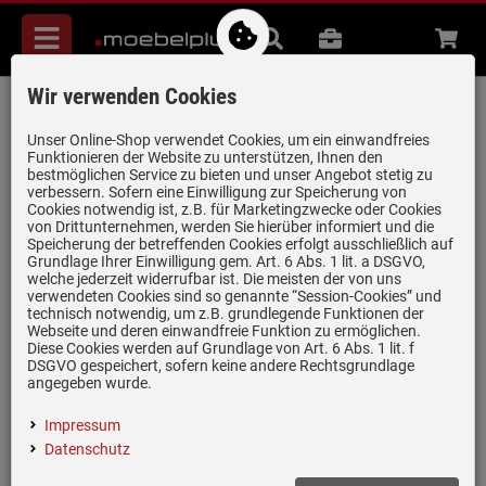
Menü
Suche
B2B
Beratung
Waren
aufkl
Wir verwenden Cookies
Systemceram Mera 60 Fango
Keramikspüle Excenterbetätigung
Unser Online-Shop verwendet Cookies, um ein einwandfreies
Funktionieren der Website zu unterstützen, Ihnen den
Artikel-Nummer:
19947181
| Herstellernummer:
5098 02 23
|
bestmöglichen Service zu bieten und unser Angebot stetig zu
verbessern. Sofern eine Einwilligung zur Speicherung von
EAN:
4050697057791
Cookies notwendig ist, z.B. für Marketingzwecke oder Cookies
von Drittunternehmen, werden Sie hierüber informiert und die
Speicherung der betreffenden Cookies erfolgt ausschließlich auf
Grundlage Ihrer Einwilligung gem. Art. 6 Abs. 1 lit. a DSGVO,
welche jederzeit widerrufbar ist. Die meisten der von uns
verwendeten Cookies sind so genannte “Session-Cookies” und
technisch notwendig, um z.B. grundlegende Funktionen der
Webseite und deren einwandfreie Funktion zu ermöglichen.
Diese Cookies werden auf Grundlage von Art. 6 Abs. 1 lit. f
DSGVO gespeichert, sofern keine andere Rechtsgrundlage
angegeben wurde.
Impressum
Datenschutz