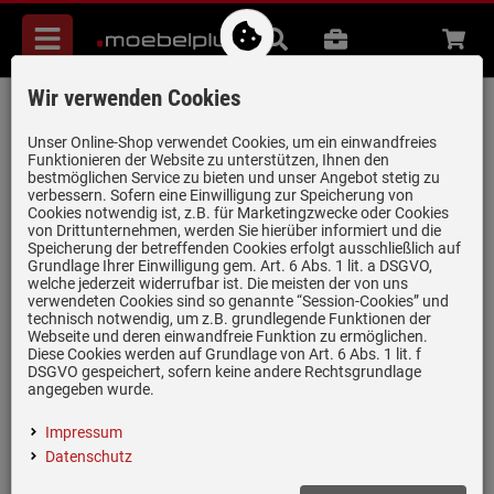
Menü
Suche
B2B
Beratung
Waren
aufkl
Wir verwenden Cookies
Systemceram Mera 57 Schiefer
Keramikspüle Handbetätigung
Unser Online-Shop verwendet Cookies, um ein einwandfreies
Funktionieren der Website zu unterstützen, Ihnen den
Artikel-Nummer:
19947199
| Herstellernummer:
5057 01 85
|
bestmöglichen Service zu bieten und unser Angebot stetig zu
verbessern. Sofern eine Einwilligung zur Speicherung von
EAN:
4050697011359
Cookies notwendig ist, z.B. für Marketingzwecke oder Cookies
von Drittunternehmen, werden Sie hierüber informiert und die
Speicherung der betreffenden Cookies erfolgt ausschließlich auf
Grundlage Ihrer Einwilligung gem. Art. 6 Abs. 1 lit. a DSGVO,
welche jederzeit widerrufbar ist. Die meisten der von uns
verwendeten Cookies sind so genannte “Session-Cookies” und
technisch notwendig, um z.B. grundlegende Funktionen der
Webseite und deren einwandfreie Funktion zu ermöglichen.
Diese Cookies werden auf Grundlage von Art. 6 Abs. 1 lit. f
DSGVO gespeichert, sofern keine andere Rechtsgrundlage
angegeben wurde.
Impressum
Datenschutz
(1)