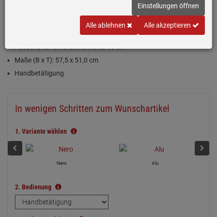
Einstellungen öffnen
Inklusive 5 Jahre Garantie
Alle ablehnen
Alle akzeptieren
Schiefer (Dunkelgrau), matt
Passend für Unterschränke ab 60 cm
Maße (B x T): 57,5 x 51,0 cm
Handbetätigung
In wenigen Schritten zum Wunschartikel
1.
Variante wählen
Nero
Alu
2.
Bedienung