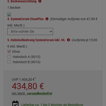
3.
Beckenausrichtung
1 Becken
4.
SystemCeram CleanPlus
(Einmaliger Aufpreis von
47,
90
€
inkl. MwSt.)
5.
Hahnlochbohrung SystemCeram inkl. HL
(Aufpreis je
15,
90
€
inkl. MwSt.)
Ohne
Hahnloch A (9015)
Hahnloch B (9016)
*
UVP
1.404,
20
€
434,
80
€
versandkostenfrei
inkl. MwSt.
Lieferbar ca. 1 bis 2 Wochen ab Bestellung