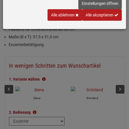
Einloggen und Bewertung schreiben
Einstellungen öffnen
Inklusive 5 Jahre Garantie
Alle ablehnen
Alle akzeptieren
Magnolie (Creme), glänzend
Passend für Unterschränke ab 60 cm
Maße (B x T): 57,5 x 51,0 cm
Excenterbetätigung
In wenigen Schritten zum Wunschartikel
1.
Variante wählen
Siena
Grönland
2.
Bedienung