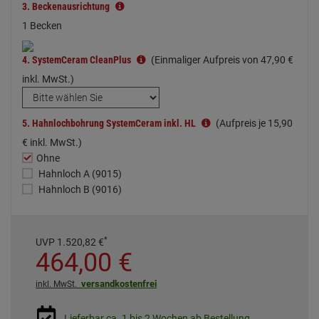
3.
Beckenausrichtung
1 Becken
4.
SystemCeram CleanPlus
(Einmaliger Aufpreis von
47,
90
€
inkl. MwSt.)
5.
Hahnlochbohrung SystemCeram inkl. HL
(Aufpreis je
15,
90
€
inkl. MwSt.)
Ohne
Hahnloch A (9015)
Hahnloch B (9016)
*
UVP
1.520,
82
€
464,
00
€
versandkostenfrei
inkl. MwSt.
Lieferbar ca. 1 bis 2 Wochen ab Bestellung