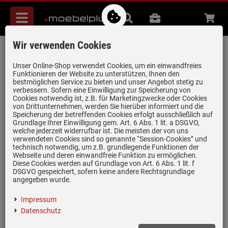
Menü
Suche
B2B
Beratung
Waren
aufkl
Wir verwenden Cookies
Systemceram Mera 57 Magnolie
Keramikspüle Excenterbetätigung
Unser Online-Shop verwendet Cookies, um ein einwandfreies
Funktionieren der Website zu unterstützen, Ihnen den
Artikel-Nummer:
19947209
| Herstellernummer:
5057 02 10
|
bestmöglichen Service zu bieten und unser Angebot stetig zu
verbessern. Sofern eine Einwilligung zur Speicherung von
EAN:
4050697051430
Cookies notwendig ist, z.B. für Marketingzwecke oder Cookies
von Drittunternehmen, werden Sie hierüber informiert und die
Speicherung der betreffenden Cookies erfolgt ausschließlich auf
Grundlage Ihrer Einwilligung gem. Art. 6 Abs. 1 lit. a DSGVO,
welche jederzeit widerrufbar ist. Die meisten der von uns
verwendeten Cookies sind so genannte “Session-Cookies” und
technisch notwendig, um z.B. grundlegende Funktionen der
Webseite und deren einwandfreie Funktion zu ermöglichen.
Diese Cookies werden auf Grundlage von Art. 6 Abs. 1 lit. f
DSGVO gespeichert, sofern keine andere Rechtsgrundlage
angegeben wurde.
Impressum
Datenschutz