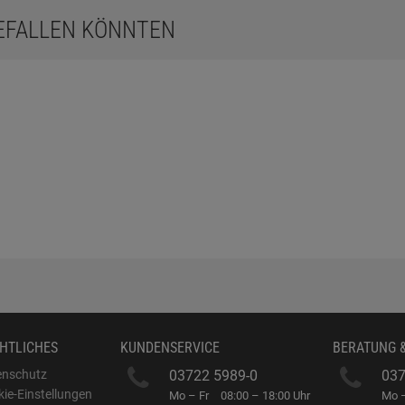
GEFALLEN KÖNNTEN
HTLICHES
KUNDENSERVICE
BERATUNG 
enschutz
03722 5989-0
037
ie-Einstellungen
Mo – Fr
08:00 – 18:00 Uhr
Mo –