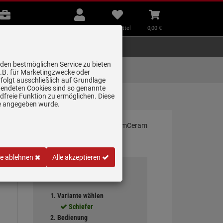
B2B
Mein
Merkzettel
Warenkorb
Beratung
Konto
aufklappen
aufklappen
Beratung
B2B
Mein Konto
Merkzettel
0,
00
€
Zubehör
Kleingeräte
Smart Home
 den bestmöglichen Service zu bieten
Lieferung zum
z.B. für Marketingzwecke oder
Wunschtermin
folgt ausschließlich auf Grundlage
erwendeten Cookies sind so genannte
freie Funktion zu ermöglichen. Diese
dbet…
ge angegeben wurde.
le ablehnen
Alle akzeptieren
Ihre Auswahl
1. Variante wählen
Schiefer
2. Bedienung