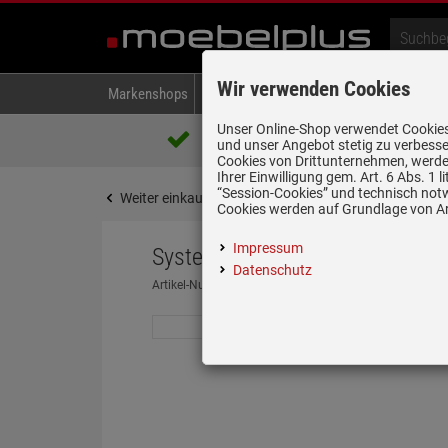
Wir verwenden Cookies
Markenshops
Backen & Kochen
Kühlen & Gefrieren
A
Unser Online-Shop verwendet Cookies,
Über 85.000 positive Bewertungen
und unser Angebot stetig zu verbesse
auf eBay, Amazon und Trusted Shops
Cookies von Drittunternehmen, werden
Ihrer Einwilligung gem. Art. 6 Abs. 1
“Session-Cookies” und technisch not
Weiter einkaufen
Startseite
Spülen & Armature
Cookies werden auf Grundlage von Art
Impressum
Systemceram Mera 46 Schiefer
Datenschutz
Artikel-Nummer:
19947229
| Herstellernummer:
5056 