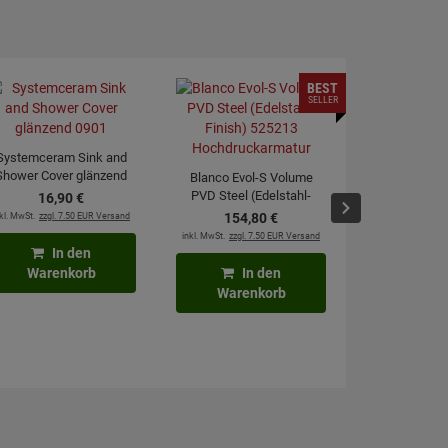
BEST
SELLER
Systemceram Sink and
Shower Cover glänzend
Blanco Evol-S Volume
0901
PVD Steel (Edelstahl-
16,
90
€
Blanco Evol
Finish) 525213
kl. MwSt.
zzgl. 7.50 EUR Versand
154,
80
€
PVD Steel (
Hochdruckarmatur
inkl. MwSt.
zzgl. 7.50 EUR Versand
Finish) 
240,
In den
Hochdruck
inkl. MwSt.
zzgl. 7
Warenkorb
In den
Warenkorb
In
Waren