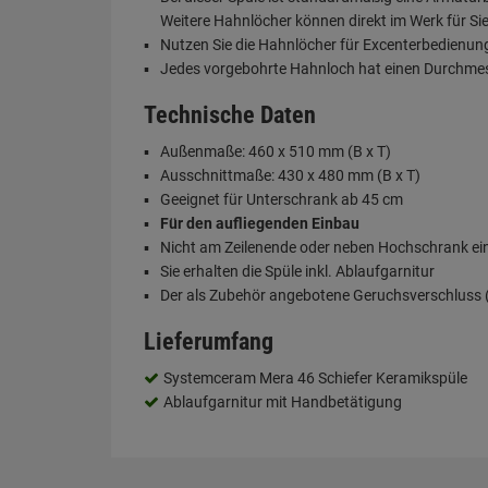
Weitere Hahnlöcher können direkt im Werk für Si
Nutzen Sie die Hahnlöcher für Excenterbedienu
Jedes vorgebohrte Hahnloch hat einen Durchme
Technische Daten
Außenmaße: 460 x 510 mm (B x T)
Ausschnittmaße: 430 x 480 mm (B x T)
Geeignet für Unterschrank ab 45 cm
Für den aufliegenden Einbau
Nicht am Zeilenende oder neben Hochschrank e
Sie erhalten die Spüle inkl. Ablaufgarnitur
Der als Zubehör angebotene Geruchsverschluss (S
Lieferumfang
Systemceram Mera 46 Schiefer Keramikspüle
Ablaufgarnitur mit Handbetätigung