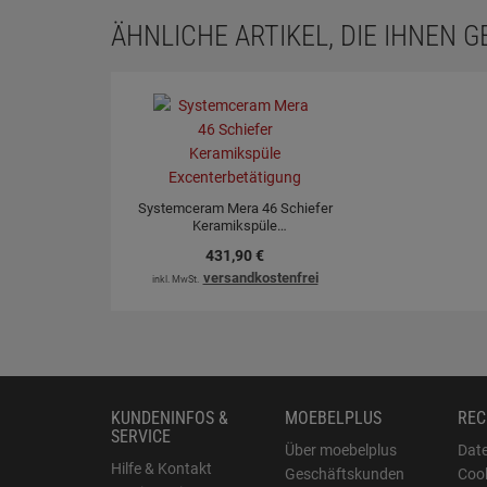
ÄHNLICHE ARTIKEL, DIE IHNEN 
Systemceram Mera 46 Schiefer
Keramikspüle
Excenterbetätigung
431,
90
€
versandkostenfrei
inkl. MwSt.
KUNDENINFOS &
MOEBELPLUS
REC
SERVICE
Über moebelplus
Dat
Hilfe & Kontakt
Geschäftskunden
Cook