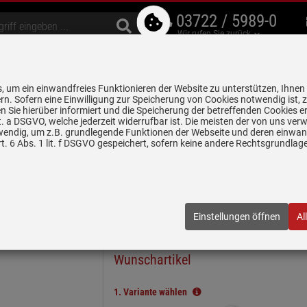
03722 / 5989-0
Wir rufen Sie zurück
bzugshauben
Geschirrspüler
Waschen & Trocknen
Spülen & Armaturen
 um ein einwandfreies Funktionieren der Website zu unterstützen, Ihnen
5 Jahre Garantie auf
rn. Sofern eine Einwilligung zur Speicherung von Cookies notwendig ist, 
alle gekennzeichneten Produkte
 Sie hierüber informiert und die Speicherung der betreffenden Cookies er
 lit. a DSGVO, welche jederzeit widerrufbar ist. Die meisten der von uns v
wendig, um z.B. grundlegende Funktionen der Webseite und deren einwand
n
Keramikspülen
Systemceram Mera 46 Schiefer Keramikspüle Han
. 6 Abs. 1 lit. f DSGVO gespeichert, sofern keine andere Rechtsgrundla
 Keramikspüle Handbetätigung
01 85
| EAN:
4050697010987
Einstellungen öffnen
Al
In wenigen Schritten zum
Wunschartikel
1.
Variante wählen