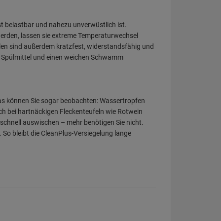
t belastbar und nahezu unverwüstlich ist.
werden, lassen sie extreme Temperaturwechsel
len sind außerdem kratzfest, widerstandsfähig und
ser, Spülmittel und einen weichen Schwamm
 Das können Sie sogar beobachten: Wassertropfen
uch bei hartnäckigen Fleckenteufeln wie Rotwein
 schnell auswischen – mehr benötigen Sie nicht.
So bleibt die CleanPlus-Versiegelung lange