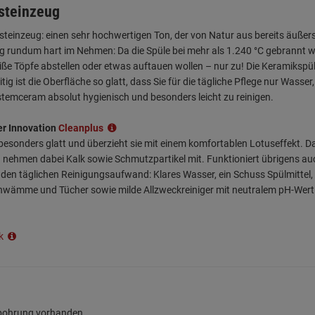
steinzeug
teinzeug: einen sehr hochwertigen Ton, der von Natur aus bereits äußers
ug rundum hart im Nehmen: Da die Spüle bei mehr als 1.240 °C gebrannt 
ße Töpfe abstellen oder etwas auftauen wollen – nur zu! Die Keramikspü
ig ist die Oberfläche so glatt, dass Sie für die tägliche Pflege nur Was
temceram absolut hygienisch und besonders leicht zu reinigen.
er Innovation
Cleanplus
 besonders glatt und überzieht sie mit einem komfortablen Lotuseffekt.
und nehmen dabei Kalk sowie Schmutzpartikel mit. Funktioniert übrigens a
den täglichen Reinigungsaufwand: Klares Wasser, ein Schuss Spülmittel,
chwämme und Tücher sowie milde Allzweckreiniger mit neutralem pH-Wert. 
ik
rbohrung vorhanden.