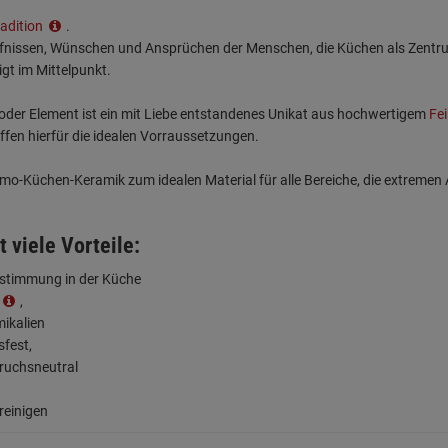
radition
.
rfnissen, Wünschen und Ansprüchen der Menschen, die Küchen als Zentrum 
igt im Mittelpunkt.
der Element ist ein mit Liebe entstandenes Unikat aus hochwertigem
Fe
en hierfür die idealen Vorraussetzungen.
o-Küchen-Keramik zum idealen Material für alle Bereiche, die extreme
t viele Vorteile:
abstimmung in der Küche
,
ikalien
sfest,
ruchsneutral
 reinigen