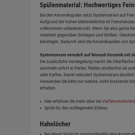
Spülenmaterial: Hochwertiges Fein
Bei den Keramikspülen setzt Systemceram auf Feins
Aufgrund der hohen Materialdichte ist Feinsteinze
vollkommen unbeeindruckt. Wenn Sie also gerne hei
resistent gegenüber Schlägen und Stößen. Gleichzeit
benötigen. Dadurch sind die Keramikspülen von Sys
Systemceram veredelt auf Wunsch Keramik mit d
Die zusätzliche Versiegelung macht die Oberfläche
sammeln sofort in Perlen, fließen streifenfrei ab 
oder Kaffee. Damit reduziert Systemceram deutlich 
Verwenden Sie bitte nur weiche, nicht kratzende S
erhalten.
Hier erfahren Sie mehr über die
Verfahrenstechn
Spüle für den aufliegenden Einbau
Hahnlöcher
Bei dieser Spüle ist standardmäßig eine Armatu