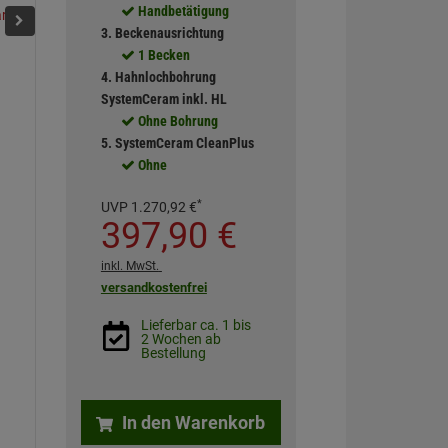
Handbetätigung
Siena
Nigra
Nero
Fango
Magnolie
Titan
3. Beckenausrichtung
1 Becken
4. Hahnlochbohrung
SystemCeram inkl. HL
Ohne Bohrung
5. SystemCeram CleanPlus
Ohne
*
UVP
1.270,
92
€
397,
90
€
inkl. MwSt.
versandkostenfrei
Lieferbar ca. 1 bis
2 Wochen ab
Bestellung
In den Warenkorb