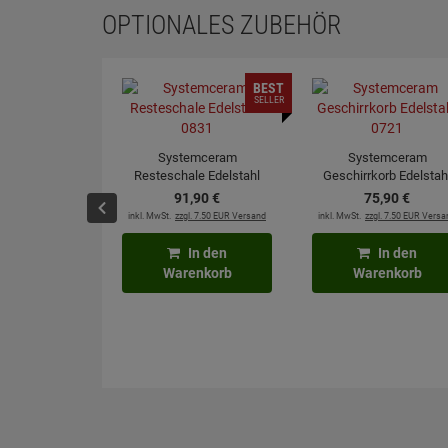
OPTIONALES ZUBEHÖR
BEST
SELLER
Systemceram
Systemceram
Resteschale Edelstahl
Geschirrkorb Edelstah
0831
0721
91,
90
€
75,
90
€
inkl. MwSt.
zzgl. 7.50 EUR Versand
inkl. MwSt.
zzgl. 7.50 EUR Versa
In den
In den
Warenkorb
Warenkorb