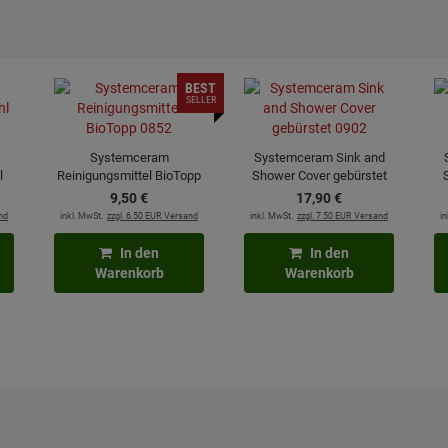
BEST
SELLER
Systemceram
Systemceram Sink and
l
Reinigungsmittel BioTopp
Shower Cover gebürstet
0852
0902
9,
50
€
17,
90
€
nd
inkl. MwSt.
zzgl. 6.50 EUR Versand
inkl. MwSt.
zzgl. 7.50 EUR Versand
in
In den
In den
Warenkorb
Warenkorb