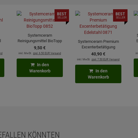
BEST
BEST
SELLER
SELLER
Systemceram
l
Reinigungsmittel BioTopp
S
Systemceram Premium
0852
Excenterbetätigung
9,
50
€
Edelstahl 0871
nd
inkl. MwSt.
zzgl. 6.50 EUR Versand
40,
90
€
in
inkl. MwSt.
zzgl. 7.50 EUR Versand
In den
Warenkorb
In den
Warenkorb
GEFALLEN KÖNNTEN