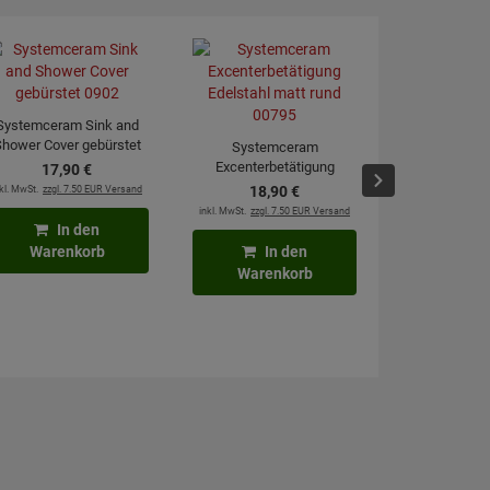
Systemceram Sink and
hower Cover gebürstet
Systemceram
0902
Excenterbetätigung
17,
90
€
Systemcera
Edelstahl matt rund 00795
kl. MwSt.
zzgl. 7.50 EUR Versand
18,
90
€
Excenterbetät
inkl. MwSt.
zzgl. 7.50 EUR Versand
087
35,
9
In den
inkl. MwSt.
zzgl. 7
Warenkorb
In den
Warenkorb
In
Waren