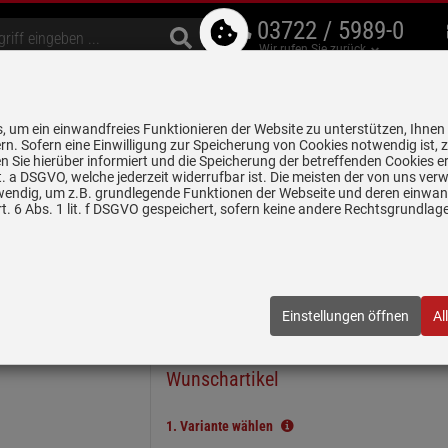
03722 / 5989-0
Wir rufen Sie zurück
bzugshauben
Geschirrspüler
Waschen & Trocknen
Spülen & Armaturen
 um ein einwandfreies Funktionieren der Website zu unterstützen, Ihnen
5 Jahre Garantie auf
rn. Sofern eine Einwilligung zur Speicherung von Cookies notwendig ist, 
alle gekennzeichneten Produkte
 Sie hierüber informiert und die Speicherung der betreffenden Cookies er
 lit. a DSGVO, welche jederzeit widerrufbar ist. Die meisten der von uns v
wendig, um z.B. grundlegende Funktionen der Webseite und deren einwand
n
Keramikspülen
Systemceram Mera 100 Lava Keramikspüle Excen
. 6 Abs. 1 lit. f DSGVO gespeichert, sofern keine andere Rechtsgrundla
ramikspüle Excenterbetätigung
02 80
| EAN:
4050697070523
Einstellungen öffnen
Al
In wenigen Schritten zum
Wunschartikel
1.
Variante wählen