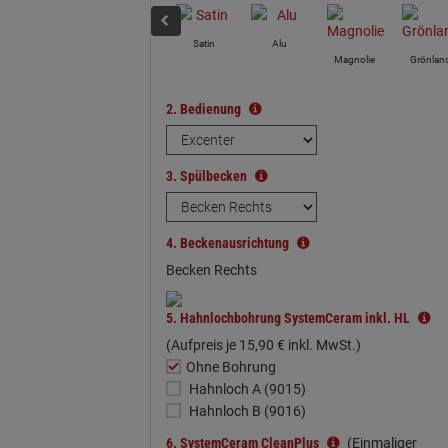
Satin
Alu
Magnolie
Grönlan
2.
Bedienung
3.
Spülbecken
4.
Beckenausrichtung
Becken Rechts
5.
Hahnlochbohrung SystemCeram inkl. HL
(Aufpreis je
15,
90
€
inkl. MwSt.)
Ohne Bohrung
Hahnloch A (9015)
Hahnloch B (9016)
6.
SystemCeram CleanPlus
(Einmaliger