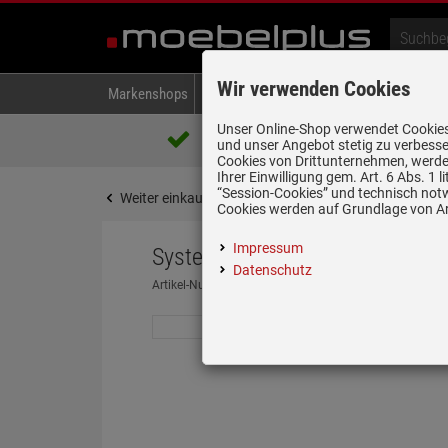
Wir verwenden Cookies
Markenshops
Backen & Kochen
Kühlen & Gefrieren
A
Unser Online-Shop verwendet Cookies,
Über 85.000 positive Bewertungen
und unser Angebot stetig zu verbesse
auf eBay, Amazon und Trusted Shops
Cookies von Drittunternehmen, werden
Ihrer Einwilligung gem. Art. 6 Abs. 1
“Session-Cookies” und technisch not
Weiter einkaufen
Startseite
Spülen & Armature
Cookies werden auf Grundlage von Art
Impressum
Systemceram Mera 100 Lava Ke
Datenschutz
Artikel-Nummer:
19947257
| Herstellernummer:
5076 