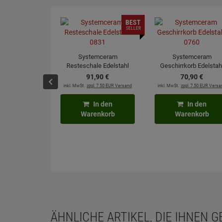
BEST
SELLER
Systemceram
Systemceram
Resteschale Edelstahl
Geschirrkorb Edelstah
0831
0760
91,
90
€
70,
90
€
inkl. MwSt.
zzgl. 7.50 EUR Versand
inkl. MwSt.
zzgl. 7.50 EUR Versa
In den
In den
Warenkorb
Warenkorb
ÄHNLICHE ARTIKEL, DIE IHNEN 