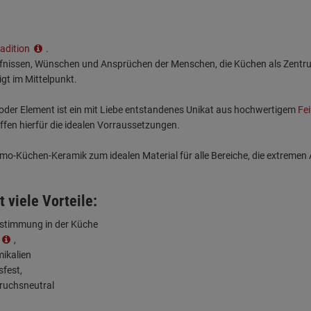
radition
.
rfnissen, Wünschen und Ansprüchen der Menschen, die Küchen als Zentrum 
igt im Mittelpunkt.
der Element ist ein mit Liebe entstandenes Unikat aus hochwertigem
Fe
en hierfür die idealen Vorraussetzungen.
o-Küchen-Keramik zum idealen Material für alle Bereiche, die extreme
t viele Vorteile:
abstimmung in der Küche
,
ikalien
sfest,
ruchsneutral