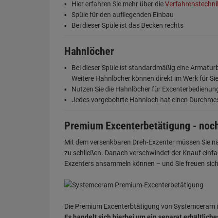
Hier erfahren Sie mehr über die
Verfahrenstechn
Spüle für den aufliegenden Einbau
Bei dieser Spüle ist das Becken rechts
Hahnlöcher
Bei dieser Spüle ist standardmäßig eine Armatu
Weitere Hahnlöcher können direkt im Werk für Si
Nutzen Sie die Hahnlöcher für Excenterbedienu
Jedes vorgebohrte Hahnloch hat einen Durchme
Premium Excenterbetätigung - noc
Mit dem versenkbaren Dreh-Exzenter müssen Sie näml
zu schließen. Danach verschwindet der Knauf einfa
Exzenters ansammeln können – und Sie freuen sich 
Die Premium Excenterbtätigung von Systemceram is
Es handelt sich hierbei um ein separat erhältlic