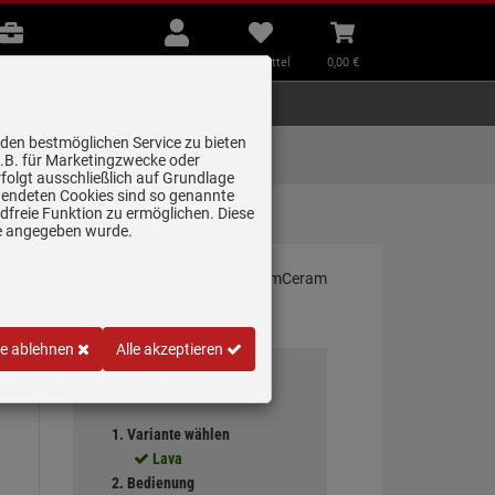
B2B
Mein
Merkzettel
Warenkorb
Beratung
Konto
aufklappen
aufklappen
Beratung
B2B
Mein Konto
Merkzettel
0,
00
€
Zubehör
Kleingeräte
Smart Home
 den bestmöglichen Service zu bieten
Lieferung zum
z.B. für Marketingzwecke oder
Wunschtermin
folgt ausschließlich auf Grundlage
erwendeten Cookies sind so genannte
freie Funktion zu ermöglichen. Diese
terbe…
ge angegeben wurde.
le ablehnen
Alle akzeptieren
Ihre Auswahl
1. Variante wählen
Lava
2. Bedienung