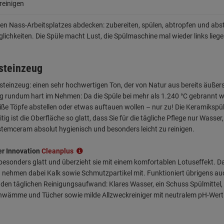
 reinigen
rten Nass-Arbeitsplatzes abdecken: zubereiten, spülen, abtropfen und abst
ichkeiten. Die Spüle macht Lust, die Spülmaschine mal wieder links liege
steinzeug
teinzeug: einen sehr hochwertigen Ton, der von Natur aus bereits äußers
ug rundum hart im Nehmen: Da die Spüle bei mehr als 1.240 °C gebrannt 
ße Töpfe abstellen oder etwas auftauen wollen – nur zu! Die Keramikspü
ig ist die Oberfläche so glatt, dass Sie für die tägliche Pflege nur Was
temceram absolut hygienisch und besonders leicht zu reinigen.
er Innovation
Cleanplus
 besonders glatt und überzieht sie mit einem komfortablen Lotuseffekt.
und nehmen dabei Kalk sowie Schmutzpartikel mit. Funktioniert übrigens a
den täglichen Reinigungsaufwand: Klares Wasser, ein Schuss Spülmittel,
chwämme und Tücher sowie milde Allzweckreiniger mit neutralem pH-Wert. 