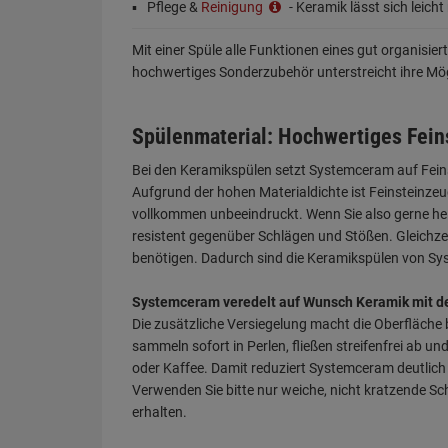
Pflege &
Reinigung
- Keramik lässt sich leicht
Mit einer Spüle alle Funktionen eines gut organisie
hochwertiges Sonderzubehör unterstreicht ihre Mögl
Spülenmaterial: Hochwertiges Fein
Bei den Keramikspülen setzt Systemceram auf Feins
Aufgrund der hohen Materialdichte ist Feinsteinze
vollkommen unbeeindruckt. Wenn Sie also gerne hei
resistent gegenüber Schlägen und Stößen. Gleichzeit
benötigen. Dadurch sind die Keramikspülen von Sys
Systemceram veredelt auf Wunsch Keramik mit d
Die zusätzliche Versiegelung macht die Oberfläche
sammeln sofort in Perlen, fließen streifenfrei ab 
oder Kaffee. Damit reduziert Systemceram deutlich 
Verwenden Sie bitte nur weiche, nicht kratzende S
erhalten.