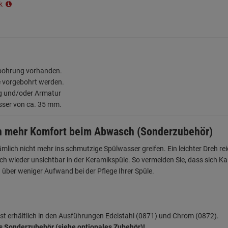
ik
rbohrung vorhanden.
e vorgebohrt werden.
ng und/oder Armatur
sser von ca. 35 mm.
h mehr Komfort beim Abwasch (Sonderzubehör)
ich nicht mehr ins schmutzige Spülwasser greifen. Ein leichter Dreh reic
ch wieder unsichtbar in der Keramikspüle. So vermeiden Sie, dass sich
über weniger Aufwand bei der Pflege Ihrer Spüle.
t erhältlich in den Ausführungen Edelstahl (0871) und Chrom (0872).
hes Sonderzubehör (siehe optionales Zubehör)!