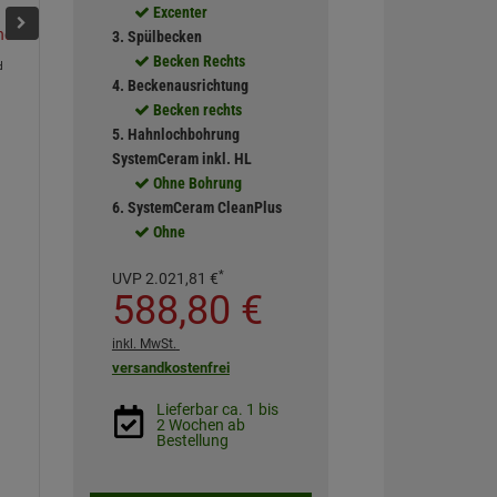
Excenter
Lava
Schiefer
Jasmin
Nero
Polar
Titan
3. Spülbecken
Becken Rechts
d
4. Beckenausrichtung
Becken rechts
5. Hahnlochbohrung
SystemCeram inkl. HL
Ohne Bohrung
6. SystemCeram CleanPlus
Ohne
*
UVP
2.021,
81
€
588,
80
€
inkl. MwSt.
versandkostenfrei
Lieferbar ca. 1 bis
2 Wochen ab
Bestellung