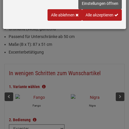
(1)
Einstellungen öffnen
Alle ablehnen
Alle akzeptieren
Inklusive 5 Jahre Garantie
Grönland (Weiß), glänzend
Passend für Unterschränke ab 50 cm
Maße (B x T): 87 x 51 cm
Excenterbetätigung
In wenigen Schritten zum Wunschartikel
1.
Variante wählen
Fango
Nigra
2.
Bedienung