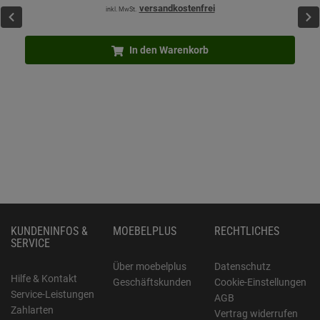
versandkostenfrei
inkl. MwSt.
In den Warenkorb
KUNDENINFOS &
MOEBELPLUS
RECHTLICHES
SERVICE
Über moebelplus
Datenschutz
Hilfe & Kontakt
Geschäftskunden
Cookie-Einstellungen
Service-Leistungen
AGB
Zahlarten
Vertrag widerrufen