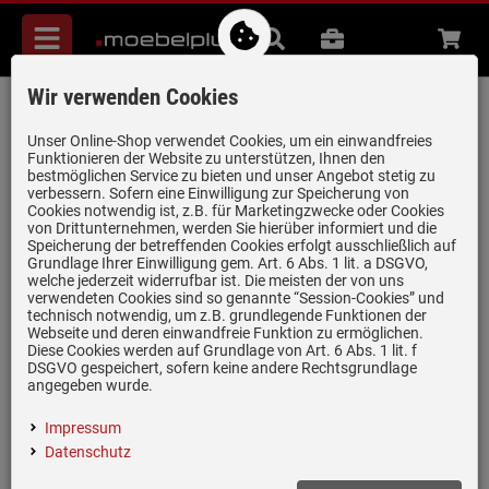
Menü
Suche
B2B
Beratung
Waren
aufkl
Wir verwenden Cookies
Systemceram Genea 87 Grönland
Keramik-Spüle Excenterbetätigung
Unser Online-Shop verwendet Cookies, um ein einwandfreies
Funktionieren der Website zu unterstützen, Ihnen den
Artikel-Nummer:
19958633
| Herstellernummer:
5091 02 12
|
bestmöglichen Service zu bieten und unser Angebot stetig zu
verbessern. Sofern eine Einwilligung zur Speicherung von
EAN:
4050697248878
Cookies notwendig ist, z.B. für Marketingzwecke oder Cookies
von Drittunternehmen, werden Sie hierüber informiert und die
Speicherung der betreffenden Cookies erfolgt ausschließlich auf
Grundlage Ihrer Einwilligung gem. Art. 6 Abs. 1 lit. a DSGVO,
welche jederzeit widerrufbar ist. Die meisten der von uns
verwendeten Cookies sind so genannte “Session-Cookies” und
technisch notwendig, um z.B. grundlegende Funktionen der
Webseite und deren einwandfreie Funktion zu ermöglichen.
Diese Cookies werden auf Grundlage von Art. 6 Abs. 1 lit. f
DSGVO gespeichert, sofern keine andere Rechtsgrundlage
angegeben wurde.
Impressum
Datenschutz