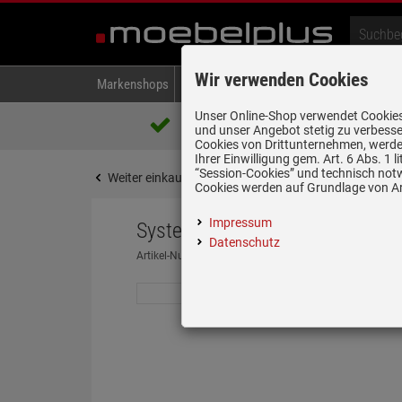
Wir verwenden Cookies
Markenshops
Backen & Kochen
Kühlen & Gefrieren
A
Unser Online-Shop verwendet Cookies,
Über 85.000 positive Bewertungen
und unser Angebot stetig zu verbesse
auf eBay, Amazon und Trusted Shops
Cookies von Drittunternehmen, werden
Ihrer Einwilligung gem. Art. 6 Abs. 1
“Session-Cookies” und technisch not
Weiter einkaufen
Startseite
Spülen & Armature
Cookies werden auf Grundlage von Art
Impressum
Systemceram Genea 100 Jasmi
Datenschutz
Artikel-Nummer:
19946987
| Herstellernummer:
5092 