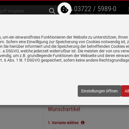
03722 / 5989-0
Wir rufen Sie zurück
bzugshauben
Geschirrspüler
Waschen & Trocknen
Spülen & Armaturen
 um ein einwandfreies Funktionieren der Website zu unterstützen, Ihnen
5 Jahre Garantie auf
rn. Sofern eine Einwilligung zur Speicherung von Cookies notwendig ist, 
alle gekennzeichneten Produkte
 Sie hierüber informiert und die Speicherung der betreffenden Cookies er
 lit. a DSGVO, welche jederzeit widerrufbar ist. Die meisten der von uns v
wendig, um z.B. grundlegende Funktionen der Webseite und deren einwand
n
Keramikspülen
Systemceram Genea 100 Jasmin Keramikspüle H
. 6 Abs. 1 lit. f DSGVO gespeichert, sofern keine andere Rechtsgrundla
n Keramikspüle Handbetätigung
01 19
| EAN:
4050697022218
Einstellungen öffnen
Al
In wenigen Schritten zum
Wunschartikel
1.
Variante wählen