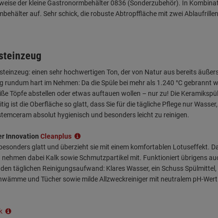
elsweise der kleine Gastronormbehälter 0836 (Sonderzubehör). In Kombin
ehälter auf. Sehr schick, die robuste Abtropffläche mit zwei Ablaufril
steinzeug
teinzeug: einen sehr hochwertigen Ton, der von Natur aus bereits äußers
ug rundum hart im Nehmen: Da die Spüle bei mehr als 1.240 °C gebrannt 
ße Töpfe abstellen oder etwas auftauen wollen – nur zu! Die Keramikspü
ig ist die Oberfläche so glatt, dass Sie für die tägliche Pflege nur Was
temceram absolut hygienisch und besonders leicht zu reinigen.
er Innovation
Cleanplus
 besonders glatt und überzieht sie mit einem komfortablen Lotuseffekt.
und nehmen dabei Kalk sowie Schmutzpartikel mit. Funktioniert übrigens a
den täglichen Reinigungsaufwand: Klares Wasser, ein Schuss Spülmittel,
chwämme und Tücher sowie milde Allzweckreiniger mit neutralem pH-Wert. 
ik