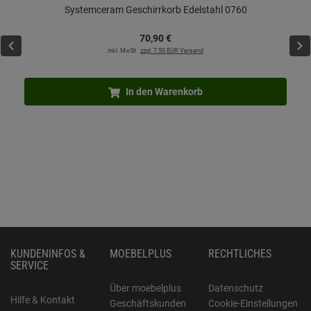
Systemceram Geschirrkorb Edelstahl 0760
70,
90
€
inkl. MwSt.
zzgl. 7.50 EUR Versand
In den Warenkorb
KUNDENINFOS &
MOEBELPLUS
RECHTLICHES
SERVICE
Über moebelplus
Datenschutz
Hilfe & Kontakt
Geschäftskunden
Cookie-Einstellungen