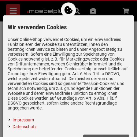
Menü
Suche
B2B
Beratung
Waren
aufkl
Wir verwenden Cookies
Systemceram Bela 78 Jasmin
Keramikspüle Excenterbetätigung
Unser Online-Shop verwendet Cookies, um ein einwandfreies
Funktionieren der Website zu unterstützen, Ihnen den
Artikel-Nummer:
19952422
| Herstellernummer:
5018 02 19
|
bestmöglichen Service zu bieten und unser Angebot stetig zu
verbessern. Sofern eine Einwilligung zur Speicherung von
EAN:
4050697284692
Cookies notwendig ist, z.B. für Marketingzwecke oder Cookies
von Drittunternehmen, werden Sie hierüber informiert und die
Speicherung der betreffenden Cookies erfolgt ausschließlich auf
Grundlage Ihrer Einwilligung gem. Art. 6 Abs. 1 lit. a DSGVO,
welche jederzeit widerrufbar ist. Die meisten der von uns
verwendeten Cookies sind so genannte “Session-Cookies” und
technisch notwendig, um z.B. grundlegende Funktionen der
Webseite und deren einwandfreie Funktion zu ermöglichen.
Diese Cookies werden auf Grundlage von Art. 6 Abs. 1 lit. f
DSGVO gespeichert, sofern keine andere Rechtsgrundlage
angegeben wurde.
Impressum
Datenschutz