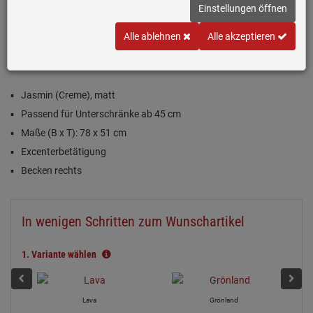
Einstellungen öffnen
(1)
Alle ablehnen
Alle akzeptieren
Inklusive 5 Jahre Garantie
Jasmin (Creme), matt
Passend für Unterschränke ab 45 cm
Maße (B x T): 78 x 51 cm
Excenterbetätigung
Becken rechts
In wenigen Schritten zum Wunschartikel
1.
Variante wählen
Lava
Grönland