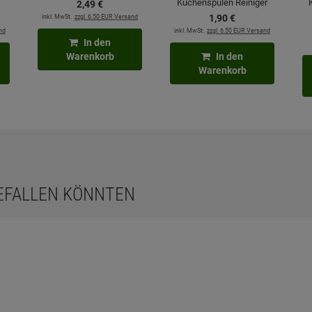
Küchenspülen Reiniger
2,
49
€
inkl. MwSt.
zzgl. 6.50 EUR Versand
1,
90
€
nd
inkl. MwSt.
zzgl. 6.50 EUR Versand
In den
Warenkorb
In den
Warenkorb
GEFALLEN KÖNNTEN