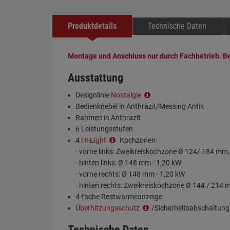
Produktdetails
Technische Daten
Montage und Anschluss nur durch Fachbetrieb. B
Ausstattung
Designlinie
Nostalgie
Bedienknebel in Anthrazit/Messing Antik
Rahmen in Anthrazit
6 Leistungsstufen
4
Hi-Light
Kochzonen:
· vorne links: Zweikreiskochzone Ø 124/ 184 mm,
· hinten links: Ø 148 mm - 1,20 kW
· vorne rechts: Ø 148 mm - 1,20 kW
· hinten rechts: Zweikreiskochzone Ø 144 / 214 
4-fache Restwärmeanzeige
Überhitzungsschutz
/Sicherheitsabschaltung
Technische Daten