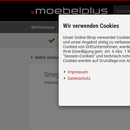
Wir verwenden Cookies
Markenshops
Backen & Kochen
Kühlen & Gefrieren
A
Unser Online-Shop verwendet Cookies,
Über 85.000 positive Bewertungen
und unser Angebot stetig zu verbesse
auf eBay, Amazon und Trusted Shops
Cookies von Drittunternehmen, werden
Ihrer Einwilligung gem. Art. 6 Abs. 1
“Session-Cookies” und technisch not
Weiter einkaufen
Startseite
Backen & Kochen
Cookies werden auf Grundlage von Art
Impressum
Smeg P864AO Glaskeramikkochfe
Datenschutz
Artikel-Nummer:
19961226
| Herstellernummer:
P864
nur noch