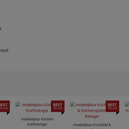
N
razit
BEST
BEST
BEST
SELLER
SELLER
SELLER
moebelplus Küchen
Kraftreiniger
moebelplus Kochfeld &