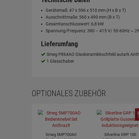
Gerätemaß: 47 x 596 x 510 mm (H x B x T)
Ausschnittmaße: 560 x 490 mm (B x T)
Gesamtanschlusswert: 6,8 kW
Spannung/Frequenz: 380 – 415 V/ 50-60Hz ~ 2
Lieferumfang
Smeg P864AO Glaskeramikkochfeld autark Anth
1 Glasschaber
OPTIONALES ZUBEHÖR
Smeg 5MP700AO
Silverline GRP 100