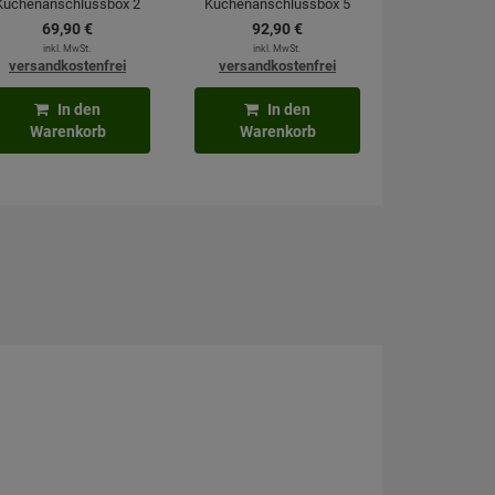
Küchenanschlussbox 2
Küchenanschlussbox 5
Meter
Meter
69,
90
€
92,
90
€
inkl. MwSt.
inkl. MwSt.
versandkostenfrei
versandkostenfrei
In den
In den
Warenkorb
Warenkorb