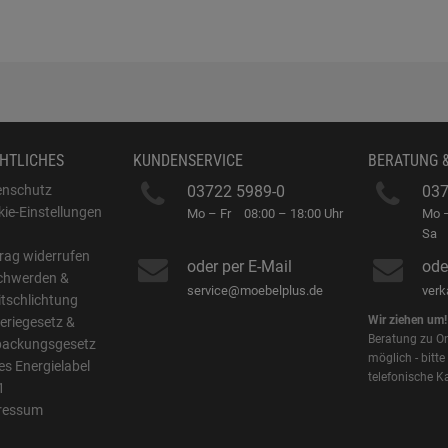
HTLICHES
KUNDENSERVICE
BERATUNG 
enschutz
03722 5989-0
037
ie-Einstellungen
Mo – Fr
08:00 – 18:00 Uhr
Mo –
B
Sa
rag widerrufen
oder per E-Mail
ode
chwerden &
service@moebelplus.de
ver
itschlichtung
Wir ziehen um!
eriegesetz &
Beratung zu On
packungsgesetz
möglich - bitte
s Energielabel
telefonische K
1
ressum