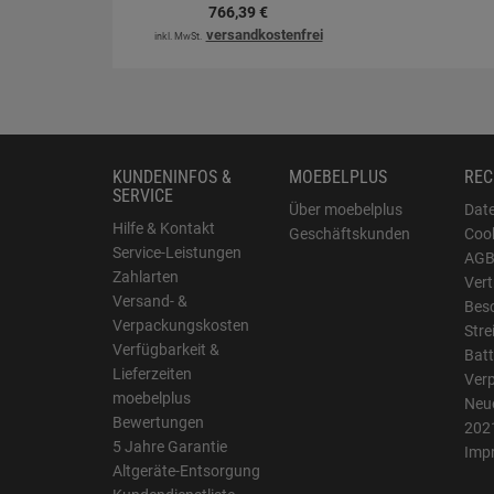
766,
39
€
versandkostenfrei
inkl. MwSt.
KUNDENINFOS &
MOEBELPLUS
REC
SERVICE
Über moebelplus
Dat
Hilfe & Kontakt
Geschäftskunden
Cook
Service-Leistungen
AG
Zahlarten
Vert
Versand- &
Bes
Verpackungskosten
Stre
Verfügbarkeit &
Batt
Lieferzeiten
Ver
moebelplus
Neue
Bewertungen
202
5 Jahre Garantie
Imp
Altgeräte-Entsorgung