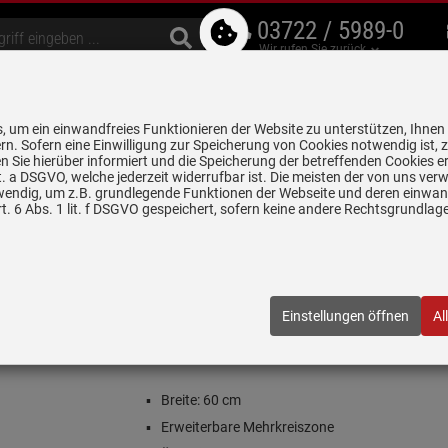
03722 / 5989-0
Wir rufen Sie zurück
bzugshauben
Geschirrspüler
Waschen & Trocknen
Spülen & Armaturen
 um ein einwandfreies Funktionieren der Website zu unterstützen, Ihnen
5 Jahre Garantie auf
rn. Sofern eine Einwilligung zur Speicherung von Cookies notwendig ist, 
alle gekennzeichneten Produkte
 Sie hierüber informiert und die Speicherung der betreffenden Cookies er
 lit. a DSGVO, welche jederzeit widerrufbar ist. Die meisten der von uns v
wendig, um z.B. grundlegende Funktionen der Webseite und deren einwand
Kochfelder autark
Smeg P864AO Glaskeramikkochfeld autark Anthra
. 6 Abs. 1 lit. f DSGVO gespeichert, sofern keine andere Rechtsgrundla
ld autark Anthrazit
AO
| EAN:
8017709259976
Einstellungen öffnen
Al
Einloggen und Bewertung schreiben
 1 Stück verfügbar!
Inklusive 5 Jahre Garantie
Breite: 60 cm
Erweiterbare Mehrkreiszone