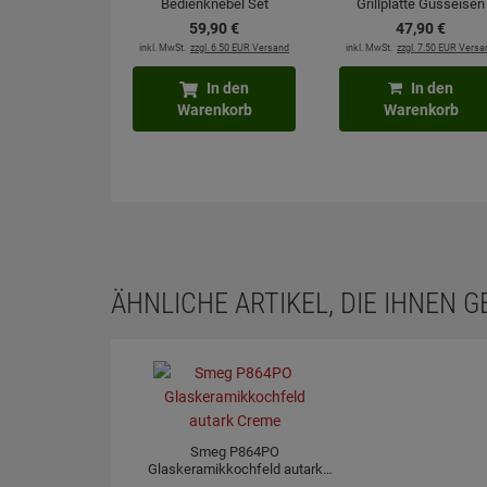
Bedienknebel Set
Grillplatte Gusseisen
Anthrazit
induktionsgeeignet
59,
90
€
47,
90
€
inkl. MwSt.
zzgl. 6.50 EUR Versand
inkl. MwSt.
zzgl. 7.50 EUR Versa
In den
In den
Warenkorb
Warenkorb
ÄHNLICHE ARTIKEL, DIE IHNEN 
Smeg P864PO
Glaskeramikkochfeld autark
Creme