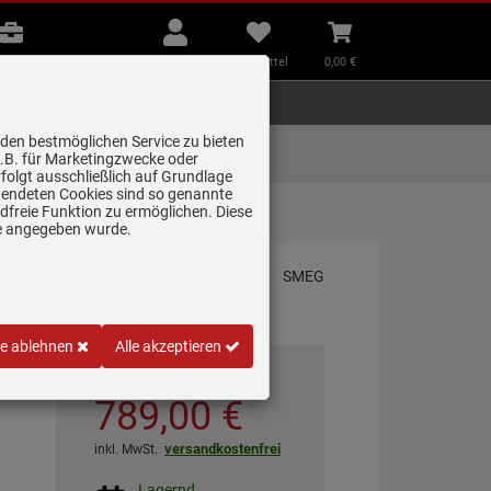
B2B
Mein
Merkzettel
Warenkorb
Beratung
Konto
aufklappen
aufklappen
Beratung
B2B
Mein Konto
Merkzettel
0,
00
€
Zubehör
Kleingeräte
Smart Home
 den bestmöglichen Service zu bieten
Lieferung zum
z.B. für Marketingzwecke oder
Wunschtermin
folgt ausschließlich auf Grundlage
erwendeten Cookies sind so genannte
freie Funktion zu ermöglichen. Diese
zit
ge angegeben wurde.
le ablehnen
Alle akzeptieren
*
UVP
1.049,
00
€
789,
00
€
versandkostenfrei
inkl. MwSt.
Lagernd