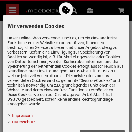
Menü
Suche
B2B
Beratung
Waren
aufkl
Wir verwenden Cookies
Smeg KSF01PGWW Küchenwaage
Artikel-Nummer:
19982161
| Herstellernummer:
KSF01PGWW
|
Unser Online-Shop verwendet Cookies, um ein einwandfreies
Funktionieren der Website zu unterstützen, Ihnen den
EAN:
8017709344528
bestmöglichen Service zu bieten und unser Angebot stetig zu
verbessern. Sofern eine Einwilligung zur Speicherung von
Cookies notwendig ist, z.B. für Marketingzwecke oder Cookies
von Drittunternehmen, werden Sie hierüber informiert und die
Speicherung der betreffenden Cookies erfolgt ausschließlich auf
Grundlage Ihrer Einwilligung gem. Art. 6 Abs. 1 lit. a DSGVO,
welche jederzeit widerrufbar ist. Die meisten der von uns
verwendeten Cookies sind so genannte “Session-Cookies” und
technisch notwendig, um z.B. grundlegende Funktionen der
Webseite und deren einwandfreie Funktion zu ermöglichen.
Diese Cookies werden auf Grundlage von Art. 6 Abs. 1 lit. f
DSGVO gespeichert, sofern keine andere Rechtsgrundlage
angegeben wurde.
Impressum
Einloggen und Bewertung schreiben
Datenschutz
Retrodesign:
Stil der 50er Jahre