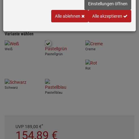
Einstellungen öffnen
Stand-by Funktion
Analog und Digital
Alle ablehnen
Alle akzeptieren
Inklusive USB-C-Ladekabel
Variante wählen
Weiß
Creme
Pastellgrün
Rot
Schwarz
Pastellblau
*
UVP
189,
00
€
154,
89
€