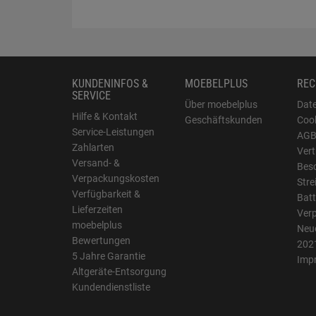
KUNDENINFOS &
MOEBELPLUS
REC
SERVICE
Über moebelplus
Dat
Hilfe & Kontakt
Geschäftskunden
Cook
Service-Leistungen
AG
Zahlarten
Vert
Versand- &
Bes
Verpackungskosten
Stre
Verfügbarkeit &
Batt
Lieferzeiten
Ver
moebelplus
Neue
Bewertungen
202
5 Jahre Garantie
Imp
Altgeräte-Entsorgung
Kundendienstliste