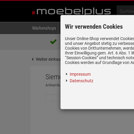
Wir verwenden Cookies
Markenshops
Backen & Kochen
Kühlen & Gefrieren
A
Unser Online-Shop verwendet Cookies,
Über 85.000 positive Bewertungen
und unser Angebot stetig zu verbesse
auf eBay, Amazon und Trusted Shops
Cookies von Drittunternehmen, werden
Ihrer Einwilligung gem. Art. 6 Abs. 1
“Session-Cookies” und technisch not
Weiter einkaufen
Startseite
Zubehör
Zubehör
Cookies werden auf Grundlage von Art
Impressum
Siemens HZ9VDSS2 Flachkanal
Datenschutz
Artikel-Nummer:
19971371
| Herstellernummer:
HZ9V