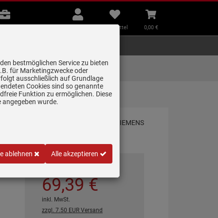
B2B
Mein
Merkzettel
Warenkorb
Beratung
Konto
aufklappen
aufklappen
Beratung
B2B
Mein Konto
Merkzettel
0,
00
€
Zubehör
Kleingeräte
Smart Home
 den bestmöglichen Service zu bieten
Lieferung zum
z.B. für Marketingzwecke oder
Wunschtermin
folgt ausschließlich auf Grundlage
erwendeten Cookies sind so genannte
freie Funktion zu ermöglichen. Diese
ge angegeben wurde.
le ablehnen
Alle akzeptieren
*
UVP
100,
00
€
69,
39
€
inkl. MwSt.
zzgl. 7.50 EUR Versand