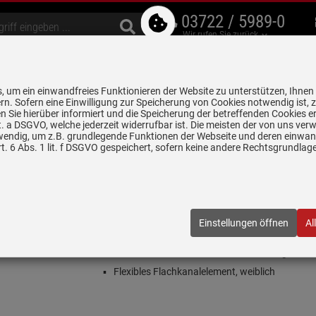
03722 / 5989-0
Wir rufen Sie zurück
bzugshauben
Geschirrspüler
Waschen & Trocknen
Spülen & Armaturen
 um ein einwandfreies Funktionieren der Website zu unterstützen, Ihnen
5 Jahre Garantie auf
rn. Sofern eine Einwilligung zur Speicherung von Cookies notwendig ist, 
alle gekennzeichneten Produkte
 Sie hierüber informiert und die Speicherung der betreffenden Cookies er
 lit. a DSGVO, welche jederzeit widerrufbar ist. Die meisten der von uns v
wendig, um z.B. grundlegende Funktionen der Webseite und deren einwand
 - Kochfeldabzüge
Siemens HZ9VDSS2 Flachkanal Verbindungsstück
. 6 Abs. 1 lit. f DSGVO gespeichert, sofern keine andere Rechtsgrundla
 Verbindungsstück
DSS2
| EAN:
4242003900246
Einstellungen öffnen
Al
Einloggen und Bewertung schreiben
Installationszubehör für Kochfeldabzüge
Flexibles Flachkanalelement, weiblich