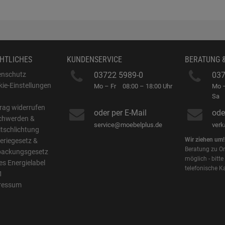
HTLICHES
KUNDENSERVICE
BERATUNG 
enschutz
03722 5989-0
037
ie-Einstellungen
Mo – Fr
08:00 – 18:00 Uhr
Mo –
B
Sa
rag widerrufen
oder per E-Mail
ode
chwerden &
service@moebelplus.de
ver
itschlichtung
Wir ziehen um!
eriegesetz &
Beratung zu On
packungsgesetz
möglich - bitte
s Energielabel
telefonische K
1
ressum