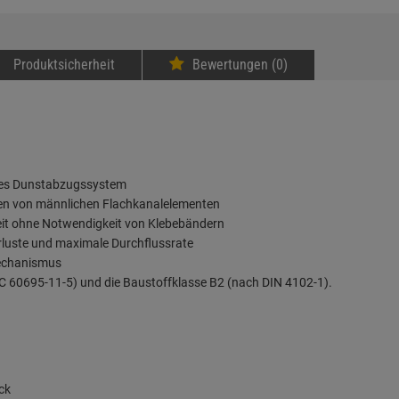
Produktsicherheit
Bewertungen (0)
mtes Dunstabzugssystem
ren von männlichen Flachkanalelementen
theit ohne Notwendigkeit von Klebebändern
rluste und maximale Durchflussrate
mechanismus
EC 60695-11-5) und die Baustoffklasse B2 (nach DIN 4102-1).
ck