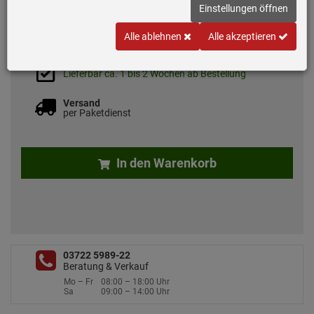
Einstellungen öffnen
38,
90
€
Alle ablehnen
Alle akzeptieren
inkl. MwSt.
zzgl. 7.50 EUR Versand
Lieferbar ca. 1 bis 2 Wochen ab Bestellung
Versand
per Paketdienst
In den Warenkorb
03722 5989-22
Beratung & Verkauf
Mo – Fr
08:00 – 18:00 Uhr
Sa
09:00 – 14:00 Uhr