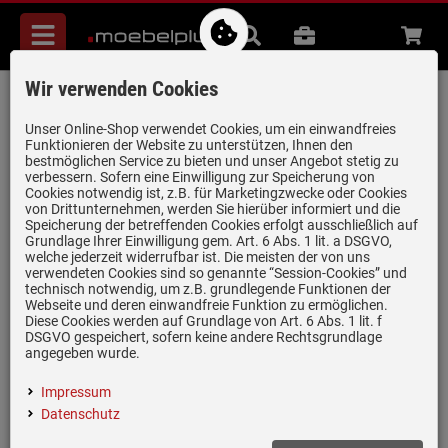
Menü
Suche
B2B
Beratung
Waren
aufkl
Wir verwenden Cookies
Siemens HZ392800 80cm
Zwischenboden
Unser Online-Shop verwendet Cookies, um ein einwandfreies
Funktionieren der Website zu unterstützen, Ihnen den
Artikel-Nummer:
19918432
| Herstellernummer:
HZ392800
|
bestmöglichen Service zu bieten und unser Angebot stetig zu
verbessern. Sofern eine Einwilligung zur Speicherung von
EAN:
4242003317747
Cookies notwendig ist, z.B. für Marketingzwecke oder Cookies
von Drittunternehmen, werden Sie hierüber informiert und die
Speicherung der betreffenden Cookies erfolgt ausschließlich auf
Grundlage Ihrer Einwilligung gem. Art. 6 Abs. 1 lit. a DSGVO,
welche jederzeit widerrufbar ist. Die meisten der von uns
verwendeten Cookies sind so genannte “Session-Cookies” und
technisch notwendig, um z.B. grundlegende Funktionen der
Webseite und deren einwandfreie Funktion zu ermöglichen.
Diese Cookies werden auf Grundlage von Art. 6 Abs. 1 lit. f
DSGVO gespeichert, sofern keine andere Rechtsgrundlage
Einloggen und Bewertung schreiben
angegeben wurde.
Zwischenboden für die Montage über einer Schublade
Impressum
Datenschutz
*
UVP
51,
00
€