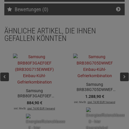
Bewertungen (0)
ÄHNLICHE ARTIKEL, DIE IHNEN
GEFALLEN KÖNNTEN
Samsung
BRB38G705DWWEF
Samsung
Einbau-Kühl-
BRB80F3GAEF0EF
1.288,
90
€
Gefrierkombination
(BRB30G715EWWEF)
884,
90
€
inkl. MwSt.
zzgl. 74.90 EUR Versand
Einbau-Kühl-
inkl. MwSt.
zzgl. 74.90 EUR Versand
Gefrierkombination