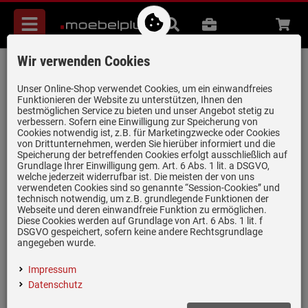
Menü
Suche
B2B
Beratung
Waren
aufkl
Wir verwenden Cookies
Samsung BRB80F30ADF0EF Einbau-
Kühl-Gefrierkombination
Unser Online-Shop verwendet Cookies, um ein einwandfreies
Funktionieren der Website zu unterstützen, Ihnen den
Artikel-Nummer:
19982370
| Herstellernummer:
BRB80F30ADF0EF
|
bestmöglichen Service zu bieten und unser Angebot stetig zu
verbessern. Sofern eine Einwilligung zur Speicherung von
EAN:
8806097061496
Cookies notwendig ist, z.B. für Marketingzwecke oder Cookies
von Drittunternehmen, werden Sie hierüber informiert und die
Speicherung der betreffenden Cookies erfolgt ausschließlich auf
Grundlage Ihrer Einwilligung gem. Art. 6 Abs. 1 lit. a DSGVO,
nur noch 3 Stück verfügbar!
welche jederzeit widerrufbar ist. Die meisten der von uns
verwendeten Cookies sind so genannte “Session-Cookies” und
technisch notwendig, um z.B. grundlegende Funktionen der
Webseite und deren einwandfreie Funktion zu ermöglichen.
Diese Cookies werden auf Grundlage von Art. 6 Abs. 1 lit. f
DSGVO gespeichert, sofern keine andere Rechtsgrundlage
angegeben wurde.
Impressum
Datenschutz