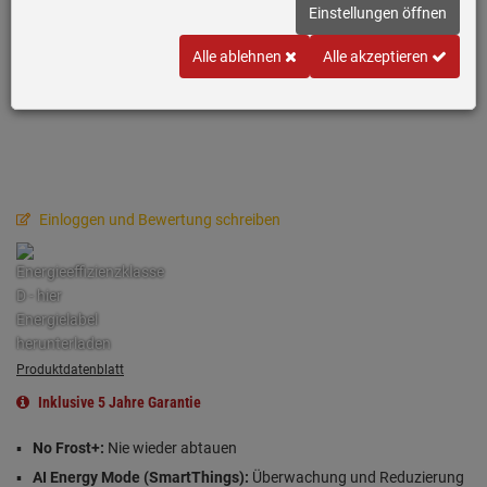
Einstellungen öffnen
Alle ablehnen
Alle akzeptieren
Einloggen und Bewertung schreiben
Produktdatenblatt
Inklusive 5 Jahre Garantie
No Frost+:
Nie wieder abtauen
AI Energy Mode (SmartThings):
Überwachung und Reduzierung