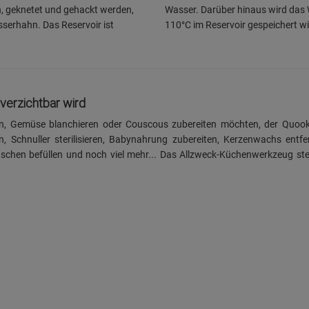
n, geknetet und gehackt werden,
Wasser. Darüber hinaus wird das 
serhahn. Das Reservoir ist
110°C im Reservoir gespeichert wir
nverzichtbar wird
ren, Gemüse blanchieren oder Couscous zubereiten möchten, der Quook
, Schnuller sterilisieren, Babynahrung zubereiten, Kerzenwachs entf
aschen befüllen und noch viel mehr... Das Allzweck-Küchenwerkzeug ste