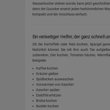
Wasserkocher stehen würde, kann jetzt geschnitte
denn der Quooker ersetzt jeden herkömmlichen Was
kompakt und der Anschluss einfach.
Ein vielseitiger Helfer, der ganz schnell u
Ob Sie Kartoffeln oder Reis kochen, Spargel ga
Natürlich können Sie mit ihm auch Tee aufgießen
zubereiten, Eier kochen, Tomaten häuten, Wärmfl
Beispiele:
Kaffee kochen
Kräuter gießen
Spülbecken auswaschen
Vorwärmen von Geschirr
Geschirr spülen
Eislöffel erhitzen
Brühe kochen
Nudeln kochen