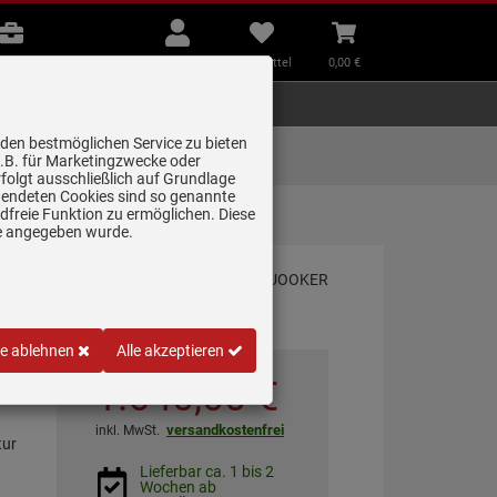
B2B
Mein
Merkzettel
Warenkorb
Beratung
Konto
aufklappen
aufklappen
Beratung
B2B
Mein Konto
Merkzettel
0,
00
€
Zubehör
Kleingeräte
Smart Home
 den bestmöglichen Service zu bieten
Lieferung zum
z.B. für Marketingzwecke oder
Wunschtermin
folgt ausschließlich auf Grundlage
erwendeten Cookies sind so genannte
freie Funktion zu ermöglichen. Diese
Square RVS (Voll-Ed…
ge angegeben wurde.
le ablehnen
Alle akzeptieren
1.640,
00
€
versandkostenfrei
inkl. MwSt.
tur
Lieferbar ca. 1 bis 2
Wochen ab