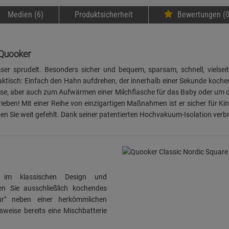
Medien (6)
Produktsicherheit
Bewertungen (0
 Quooker
r sprudelt. Besonders sicher und bequem, sparsam, schnell, vielsei
tisch: Einfach den Hahn aufdrehen, der innerhalb einer Sekunde kochend
e, aber auch zum Aufwärmen einer Milchflasche für das Baby oder um d
eben! Mit einer Reihe von einzigartigen Maßnahmen ist er sicher für Ki
ben Sie weit gefehlt. Dank seiner patentierten Hochvakuum-Isolation ver
 im klassischen Design und
n Sie ausschließlich kochendes
ur" neben einer herkömmlichen
lsweise bereits eine Mischbatterie