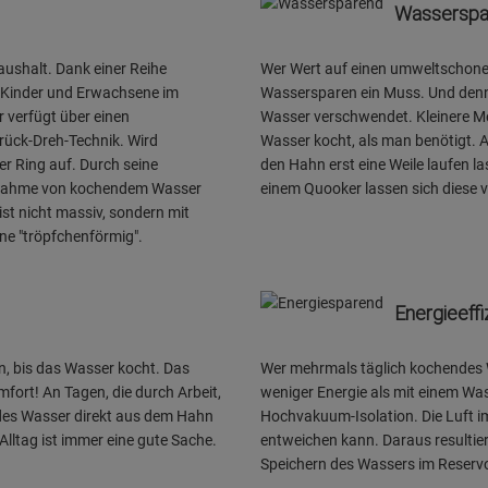
Wasserspa
Haushalt. Dank einer Reihe
Wer Wert auf einen umweltschone
r Kinder und Erwachsene im
Wassersparen ein Muss. Und denn
 verfügt über einen
Wasser verschwendet. Kleinere Me
rück-Dreh-Technik. Wird
Wasser kocht, als man benötigt.
r Ring auf. Durch seine
den Hahn erst eine Weile laufen l
ntnahme von kochendem Wasser
einem Quooker lassen sich diese v
st nicht massiv, sondern mit
ne "tröpfchenförmig".
Energieeffi
, bis das Wasser kocht. Das
Wer mehrmals täglich kochendes 
fort! An Tagen, die durch Arbeit,
weniger Energie als mit einem Wass
ndes Wasser direkt aus dem Hahn
Hochvakuum-Isolation. Die Luft im
Alltag ist immer eine gute Sache.
entweichen kann. Daraus resultier
Speichern des Wassers im Reservo