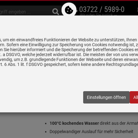
03722 / 5989-0
Wir rufen Sie zurück
bzugshauben
Geschirrspüler
Waschen & Trocknen
Spülen & Armaturen
 um ein einwandfreies Funktionieren der Website zu unterstützen, Ihnen
5 Jahre Garantie auf
rn. Sofern eine Einwilligung zur Speicherung von Cookies notwendig ist, 
alle gekennzeichneten Produkte
 Sie hierüber informiert und die Speicherung der betreffenden Cookies er
 lit. a DSGVO, welche jederzeit widerrufbar ist. Die meisten der von uns v
wendig, um z.B. grundlegende Funktionen der Webseite und deren einwand
n
Kochend- & Trinkwassersysteme
Quooker PRO3 B Classic Nordic 
. 6 Abs. 1 lit. f DSGVO gespeichert, sofern keine andere Rechtsgrundla
Square RVS (Voll-Edelstahl)
SSTPRO3
| EAN:
4250548709569
Einstellungen öffnen
Al
Einloggen und Bewertung schreiben
Inklusive 5 Jahre Garantie
100°C kochendes Wasser
direkt aus der Arma
Doppelwandiger Auslauf für mehr Sicherheit