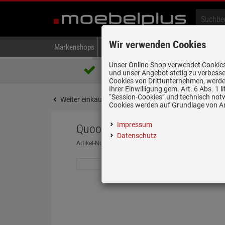
Wir verwenden Cookies
Markenshops
Backen & Kochen
Kühlen & Gefrieren
A
Unser Online-Shop verwendet Cookies,
Über 85.000 positive Bewertungen
und unser Angebot stetig zu verbesse
auf eBay, Amazon und Trusted Shops
Cookies von Drittunternehmen, werden
Ihrer Einwilligung gem. Art. 6 Abs. 1
“Session-Cookies” und technisch not
Weiter einkaufen
Startseite
Spülen & Armature
Cookies werden auf Grundlage von Art
Impressum
Quooker PRO3 B Classic Nordic 
Datenschutz
Artikel-Nummer:
19963121
| Herstellernummer:
CNSS