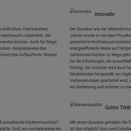
Innovativ
ee aufbrühen, Pasta kochen,
Der Quooker war der allererste K
n Nachwuchs zubereiten. Sie
Jahren wurde er von dem Physiker 
rwenden können. Auch für Dinge,
patentierte Hochvakuum-Isolation
 haben. Beispielsweise das
energieeffiziente Weise auf Temper
schmutzten Auflaufform. Wasser
zahlreichen Küchen zu Wege gebrac
für die Erfindungen, die ausschli
fünfzig. Der Quooker wird auch he
Niederlanden hergestellt, wo tägl
Verbesserungen gearbeitet wird, 
der Bedienung und schöner zu m
Gutes Trin
 toll aussehende Küchenmaschine?
Mit einem Quooker genießen Sie Ta
platte. Dort, wo normalerweise ein
ist das möglich? Aus zwei Gründen: