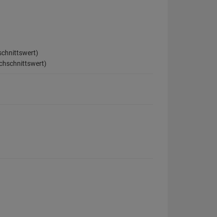
schnittswert)
chschnittswert)