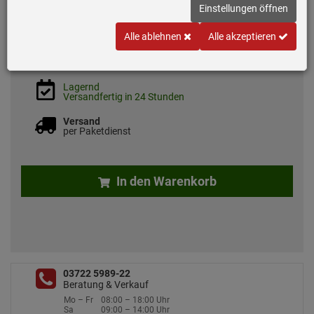
Einstellungen öffnen
*
UVP
82,
11
€
33,
90
€
Alle ablehnen
Alle akzeptieren
inkl. MwSt.
zzgl. 7.50 EUR Versand
Lagernd
Versandfertig in 24 Stunden
Versand
per Paketdienst
In den Warenkorb
03722 5989-22
Beratung & Verkauf
Mo – Fr
08:00 – 18:00 Uhr
Sa
09:00 – 14:00 Uhr