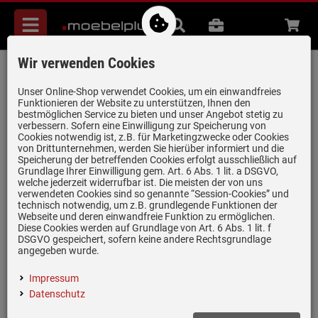
Menü
Suche
B2B
Beratung
Waren
aufkl
Wir verwenden Cookies
Oranier Verbindungskabel 9211 11
Artikel-Nummer:
19952947
| Herstellernummer:
9211 11
|
Unser Online-Shop verwendet Cookies, um ein einwandfreies
Funktionieren der Website zu unterstützen, Ihnen den
EAN:
4051543068312
bestmöglichen Service zu bieten und unser Angebot stetig zu
verbessern. Sofern eine Einwilligung zur Speicherung von
Cookies notwendig ist, z.B. für Marketingzwecke oder Cookies
von Drittunternehmen, werden Sie hierüber informiert und die
nur noch 3 Stück verfügbar!
Speicherung der betreffenden Cookies erfolgt ausschließlich auf
Grundlage Ihrer Einwilligung gem. Art. 6 Abs. 1 lit. a DSGVO,
welche jederzeit widerrufbar ist. Die meisten der von uns
verwendeten Cookies sind so genannte “Session-Cookies” und
technisch notwendig, um z.B. grundlegende Funktionen der
Webseite und deren einwandfreie Funktion zu ermöglichen.
Einloggen und Bewertung schreiben
Diese Cookies werden auf Grundlage von Art. 6 Abs. 1 lit. f
DSGVO gespeichert, sofern keine andere Rechtsgrundlage
Zubehör für Kochfeldabzüge
angegeben wurde.
Verbindungskabel Kochfeld - Motor
Impressum
Länge: 1,55 m (+0,55 m)
Datenschutz