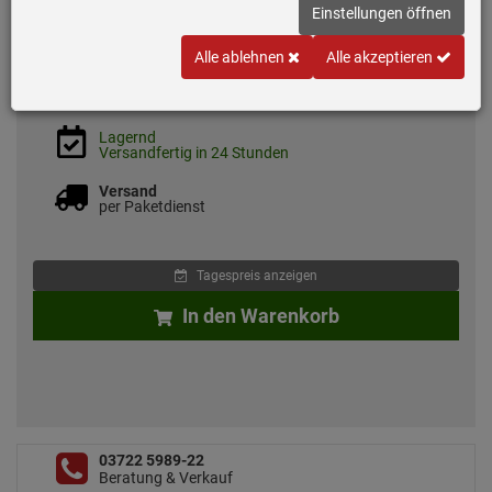
Einstellungen öffnen
*
UVP
95,
00
€
67,
90
€
Alle ablehnen
Alle akzeptieren
inkl. MwSt.
zzgl. 7.50 EUR Versand
Lagernd
Versandfertig in 24 Stunden
Versand
per Paketdienst
Tagespreis anzeigen
In den Warenkorb
03722 5989-22
Beratung & Verkauf