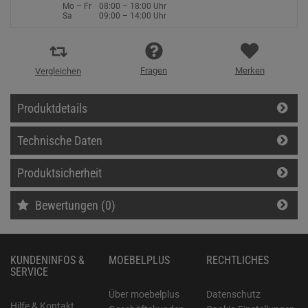
Mo – Fr
08:00 – 18:00 Uhr
Sa
09:00 – 14:00 Uhr
Fragen
Merken
Vergleichen
Produktdetails
Technische Daten
Produktsicherheit
Bewertungen (0)
KUNDENINFOS &
MOEBELPLUS
RECHTLICHES
SERVICE
Über moebelplus
Datenschutz
Hilfe & Kontakt