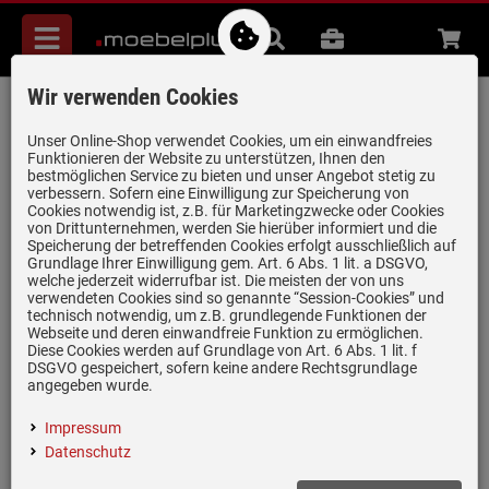
Menü
Suche
B2B
Beratung
Waren
aufkl
Wir verwenden Cookies
Oranier 2981405000 emailliertes
Backblech
Unser Online-Shop verwendet Cookies, um ein einwandfreies
Funktionieren der Website zu unterstützen, Ihnen den
Artikel-Nummer:
19945282
| Herstellernummer:
2981405000
|
bestmöglichen Service zu bieten und unser Angebot stetig zu
verbessern. Sofern eine Einwilligung zur Speicherung von
EAN:
4051543042299
Cookies notwendig ist, z.B. für Marketingzwecke oder Cookies
von Drittunternehmen, werden Sie hierüber informiert und die
Speicherung der betreffenden Cookies erfolgt ausschließlich auf
Grundlage Ihrer Einwilligung gem. Art. 6 Abs. 1 lit. a DSGVO,
welche jederzeit widerrufbar ist. Die meisten der von uns
verwendeten Cookies sind so genannte “Session-Cookies” und
technisch notwendig, um z.B. grundlegende Funktionen der
Webseite und deren einwandfreie Funktion zu ermöglichen.
Diese Cookies werden auf Grundlage von Art. 6 Abs. 1 lit. f
DSGVO gespeichert, sofern keine andere Rechtsgrundlage
Einloggen und Bewertung schreiben
angegeben wurde.
Emailliertes Backblech
Impressum
Passend für 90 cm Standherde
Datenschutz