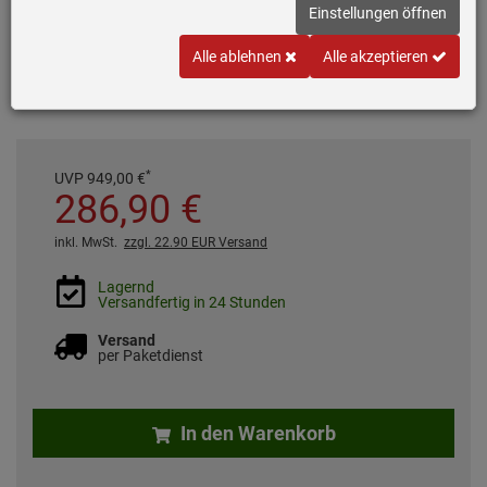
5 Leistungsstufen
Einstellungen öffnen
7 Automatikprogramme
Alle ablehnen
Alle akzeptieren
Einbaubar in Hänge- und Hochschrank
Garraumvolumen: 20 Liter
*
UVP
949,
00
€
286,
90
€
inkl. MwSt.
zzgl. 22.90 EUR Versand
Lagernd
Versandfertig in 24 Stunden
Versand
per Paketdienst
In den Warenkorb