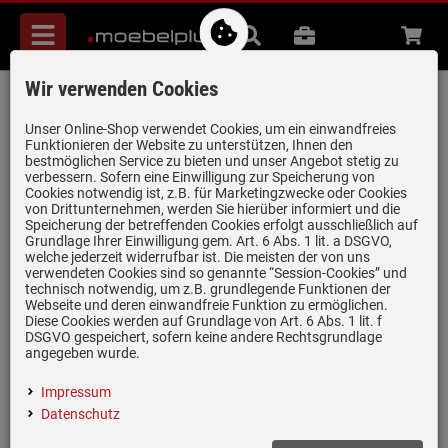
Menü
Suche
B2B
Beratung
Waren
aufkl
Wir verwenden Cookies
Neff HLAWG26S3 Mikrowelle Schwarz
Artikel-Nummer:
19981155
| Herstellernummer:
HLAWG26S3
|
Unser Online-Shop verwendet Cookies, um ein einwandfreies
Funktionieren der Website zu unterstützen, Ihnen den
EAN:
4242004282693
bestmöglichen Service zu bieten und unser Angebot stetig zu
verbessern. Sofern eine Einwilligung zur Speicherung von
Cookies notwendig ist, z.B. für Marketingzwecke oder Cookies
von Drittunternehmen, werden Sie hierüber informiert und die
Speicherung der betreffenden Cookies erfolgt ausschließlich auf
Grundlage Ihrer Einwilligung gem. Art. 6 Abs. 1 lit. a DSGVO,
welche jederzeit widerrufbar ist. Die meisten der von uns
verwendeten Cookies sind so genannte “Session-Cookies” und
technisch notwendig, um z.B. grundlegende Funktionen der
Webseite und deren einwandfreie Funktion zu ermöglichen.
Diese Cookies werden auf Grundlage von Art. 6 Abs. 1 lit. f
DSGVO gespeichert, sofern keine andere Rechtsgrundlage
angegeben wurde.
Einloggen und Bewertung schreiben
Inklusive 5 Jahre Garantie
Impressum
Datenschutz
Mikrowellen-Leistung: 800 W