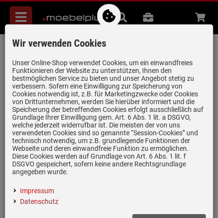
Menü
Suche
B2B
Beratung
Waren
aufkl
Wir verwenden Cookies
Naber 405.2.102 Compair R-1000
Rundrohr
Unser Online-Shop verwendet Cookies, um ein einwandfreies
Funktionieren der Website zu unterstützen, Ihnen den
Artikel-Nummer:
10000554
| Herstellernummer:
405.2.102
|
bestmöglichen Service zu bieten und unser Angebot stetig zu
verbessern. Sofern eine Einwilligung zur Speicherung von
EAN:
4046293270047
Cookies notwendig ist, z.B. für Marketingzwecke oder Cookies
von Drittunternehmen, werden Sie hierüber informiert und die
Speicherung der betreffenden Cookies erfolgt ausschließlich auf
Grundlage Ihrer Einwilligung gem. Art. 6 Abs. 1 lit. a DSGVO,
nur noch 4 Stück verfügbar!
welche jederzeit widerrufbar ist. Die meisten der von uns
verwendeten Cookies sind so genannte “Session-Cookies” und
technisch notwendig, um z.B. grundlegende Funktionen der
Webseite und deren einwandfreie Funktion zu ermöglichen.
Diese Cookies werden auf Grundlage von Art. 6 Abs. 1 lit. f
DSGVO gespeichert, sofern keine andere Rechtsgrundlage
angegeben wurde.
(4)
Impressum
Artikel des Abluftsystem COMPAIR 150
Datenschutz
Länge: 1000 mm