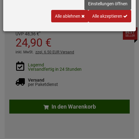
Innendurchmesser: 150 mm
Einstellungen öffnen
Farbe: Weiß
Alle ablehnen
Alle akzeptieren
BEST
*
UVP
48,
36
€
SELLER
24,
90
€
inkl. MwSt.
zzgl. 6.50 EUR Versand
Lagernd
Versandfertig in 24 Stunden
Versand
per Paketdienst
In den Warenkorb