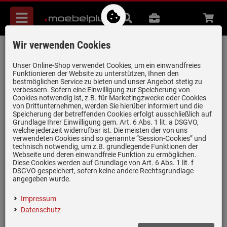
Menü
Suche
B2B
Beratung
Waren
aufkl
Wir verwenden Cookies
Küppersbusch CBP6550.0S5 K-Series.5
Pyrolyse Backofen Schwarz/Black Velvet
Unser Online-Shop verwendet Cookies, um ein einwandfreies
Funktionieren der Website zu unterstützen, Ihnen den
Artikel-Nummer:
19962336
| Herstellernummer:
CBP6550.0S5
|
bestmöglichen Service zu bieten und unser Angebot stetig zu
verbessern. Sofern eine Einwilligung zur Speicherung von
EAN:
4037321041395
Cookies notwendig ist, z.B. für Marketingzwecke oder Cookies
von Drittunternehmen, werden Sie hierüber informiert und die
Speicherung der betreffenden Cookies erfolgt ausschließlich auf
Grundlage Ihrer Einwilligung gem. Art. 6 Abs. 1 lit. a DSGVO,
welche jederzeit widerrufbar ist. Die meisten der von uns
verwendeten Cookies sind so genannte “Session-Cookies” und
technisch notwendig, um z.B. grundlegende Funktionen der
Webseite und deren einwandfreie Funktion zu ermöglichen.
Diese Cookies werden auf Grundlage von Art. 6 Abs. 1 lit. f
DSGVO gespeichert, sofern keine andere Rechtsgrundlage
angegeben wurde.
Impressum
Datenschutz