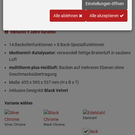
Einloggen und Bewertung schreiben
Einstellungen öffnen
A+
Alle ablehnen
Alle akzeptieren
Produktdatenblatt
Inklusive 5 Jahre Garantie
14 Backofenfunktionen + 8 Back-Spezialfunktionen
ökotherm®-Katalysator:
verwandelt fettige Bratenluft in saubere
Luft
multitherm plus-Heißluft:
Backen auf mehreren Ebenen ohne
Geschmacksübertragung
Maße: 455 x 595 x 537 mm (H x B x T)
Inklusive Designkit
Black Velvet
Variante wählen
Edelstahl
Silver Chrome
Black Chrome