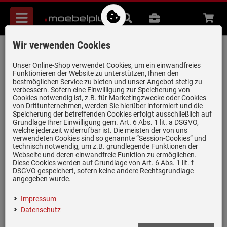
Menü
Suche
B2B
Beratung
Waren
aufkl
Wir verwenden Cookies
Küppersbusch CBD6550.0S7 K-Series. 5
Dampfbackofen Schwarz/Copper
Unser Online-Shop verwendet Cookies, um ein einwandfreies
Funktionieren der Website zu unterstützen, Ihnen den
Artikel-Nummer:
19962291
| Herstellernummer:
CBD6550.0S7
|
bestmöglichen Service zu bieten und unser Angebot stetig zu
verbessern. Sofern eine Einwilligung zur Speicherung von
EAN:
4037321040596
Cookies notwendig ist, z.B. für Marketingzwecke oder Cookies
von Drittunternehmen, werden Sie hierüber informiert und die
Speicherung der betreffenden Cookies erfolgt ausschließlich auf
Grundlage Ihrer Einwilligung gem. Art. 6 Abs. 1 lit. a DSGVO,
welche jederzeit widerrufbar ist. Die meisten der von uns
verwendeten Cookies sind so genannte “Session-Cookies” und
technisch notwendig, um z.B. grundlegende Funktionen der
Webseite und deren einwandfreie Funktion zu ermöglichen.
Diese Cookies werden auf Grundlage von Art. 6 Abs. 1 lit. f
DSGVO gespeichert, sofern keine andere Rechtsgrundlage
angegeben wurde.
Impressum
Datenschutz
Einloggen und Bewertung schreiben