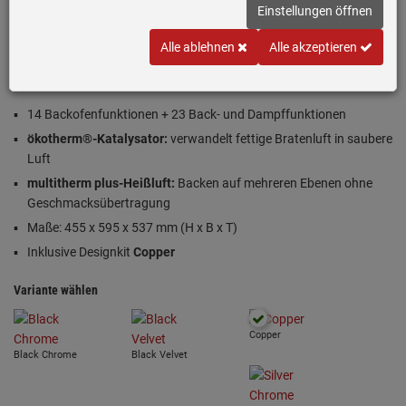
Einstellungen öffnen
A+
Alle ablehnen
Alle akzeptieren
Produktdatenblatt
Inklusive 5 Jahre Garantie
14 Backofenfunktionen + 23 Back- und Dampffunktionen
ökotherm®-Katalysator:
verwandelt fettige Bratenluft in saubere
Luft
multitherm plus-Heißluft:
Backen auf mehreren Ebenen ohne
Geschmacksübertragung
Maße: 455 x 595 x 537 mm (H x B x T)
Inklusive Designkit
Copper
Variante wählen
Copper
Black Chrome
Black Velvet