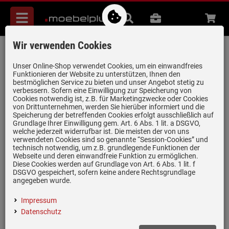
Menü
Suche
B2B
Beratung
Waren
aufkl
Wir verwenden Cookies
Küppersbusch BP 6550.0 W3 Premium+
Pyrolyse Backofen Weiß/Silver Chrome
Unser Online-Shop verwendet Cookies, um ein einwandfreies
Funktionieren der Website zu unterstützen, Ihnen den
Artikel-Nummer:
19962258
| Herstellernummer:
BP6550.0W3
|
bestmöglichen Service zu bieten und unser Angebot stetig zu
verbessern. Sofern eine Einwilligung zur Speicherung von
EAN:
4037321040107
Cookies notwendig ist, z.B. für Marketingzwecke oder Cookies
von Drittunternehmen, werden Sie hierüber informiert und die
Speicherung der betreffenden Cookies erfolgt ausschließlich auf
Grundlage Ihrer Einwilligung gem. Art. 6 Abs. 1 lit. a DSGVO,
welche jederzeit widerrufbar ist. Die meisten der von uns
verwendeten Cookies sind so genannte “Session-Cookies” und
technisch notwendig, um z.B. grundlegende Funktionen der
Webseite und deren einwandfreie Funktion zu ermöglichen.
Diese Cookies werden auf Grundlage von Art. 6 Abs. 1 lit. f
DSGVO gespeichert, sofern keine andere Rechtsgrundlage
angegeben wurde.
Impressum
Datenschutz