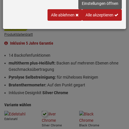
Einstellungen öffnen
Alle ablehnen
Alle akzeptieren
Einloggen und Bewertung schreiben
A+
Produktdatenblatt
Inklusive 5 Jahre Garantie
14 Backofenfunktionen
multitherm plus-Heißluft:
Backen auf mehreren Ebenen ohne
Geschmacksübertragung
Pyrolyse Selbstreinigung:
für müheloses Reinigen
Bratenthermometer:
Auf den Punkt gegart
Inklusive Designkit
Silver Chrome
Variante wählen
Edelstahl
Silver Chrome
Black Chrome