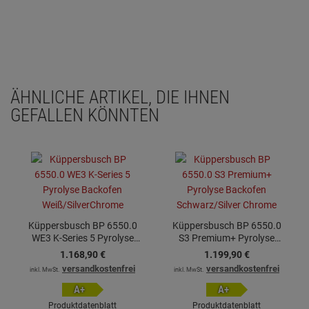
ÄHNLICHE ARTIKEL, DIE IHNEN
GEFALLEN KÖNNTEN
Küppersbusch BP 6550.0
Küppersbusch BP 6550.0
WE3 K-Series 5 Pyrolyse
S3 Premium+ Pyrolyse
Backofen
Backofen Schwarz/Silver
1.168,
90
€
1.199,
90
€
Weiß/SilverChrome
Chrome
versandkostenfrei
versandkostenfrei
inkl. MwSt.
inkl. MwSt.
A+
A+
Produktdatenblatt
Produktdatenblatt