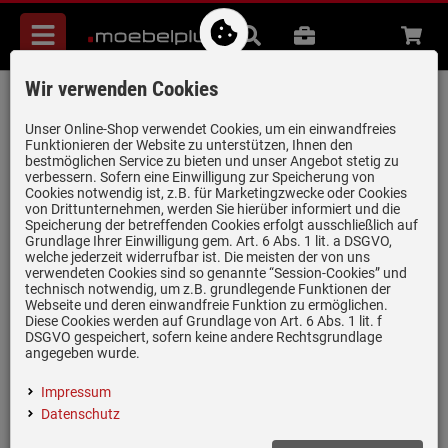
Menü
Suche
B2B
Beratung
Waren
aufkl
Wir verwenden Cookies
Küppersbusch B 6350.0 SE7 K-Series. 3
Backofen Schwarz/Copper
Unser Online-Shop verwendet Cookies, um ein einwandfreies
Funktionieren der Website zu unterstützen, Ihnen den
Artikel-Nummer:
19965894
| Herstellernummer:
B6350.0SE7
|
bestmöglichen Service zu bieten und unser Angebot stetig zu
verbessern. Sofern eine Einwilligung zur Speicherung von
EAN:
4250548713207
Cookies notwendig ist, z.B. für Marketingzwecke oder Cookies
von Drittunternehmen, werden Sie hierüber informiert und die
Speicherung der betreffenden Cookies erfolgt ausschließlich auf
Grundlage Ihrer Einwilligung gem. Art. 6 Abs. 1 lit. a DSGVO,
welche jederzeit widerrufbar ist. Die meisten der von uns
verwendeten Cookies sind so genannte “Session-Cookies” und
technisch notwendig, um z.B. grundlegende Funktionen der
Webseite und deren einwandfreie Funktion zu ermöglichen.
Diese Cookies werden auf Grundlage von Art. 6 Abs. 1 lit. f
DSGVO gespeichert, sofern keine andere Rechtsgrundlage
angegeben wurde.
Impressum
Datenschutz