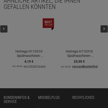
ÄHNLICHE ARTIKEL, DIE IHNEN
GEFALLEN KÖNNTEN
BEST
SELLER
Hotrega H110310
Hotrega H110310
Spülmaschinen-
Spülmaschinen-
Systempflege
Systempflege - 5er Set
4,
19
€
25,
90
€
versandkostenfrei
inkl. MwSt.
zzgl. 6.50 EUR Versand
inkl. MwSt.
KUNDENINFOS &
MOEBELPLUS
RECHTLICHES
SERVICE