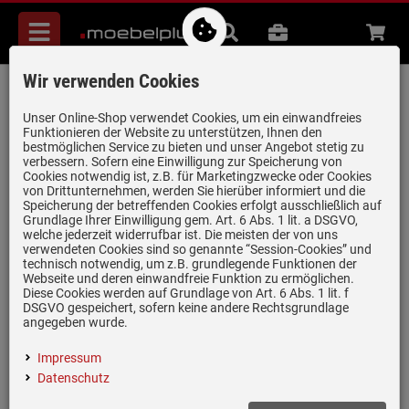
Menü
Suche
B2B
Beratung
Waren
aufkl
Wir verwenden Cookies
Hotrega H110310 Spülmaschinen-
Systempflege - 3er Set
Unser Online-Shop verwendet Cookies, um ein einwandfreies
Funktionieren der Website zu unterstützen, Ihnen den
Artikel-Nummer:
19962148
| Herstellernummer:
3 x H110310
|
bestmöglichen Service zu bieten und unser Angebot stetig zu
verbessern. Sofern eine Einwilligung zur Speicherung von
EAN:
4250548708722
Cookies notwendig ist, z.B. für Marketingzwecke oder Cookies
von Drittunternehmen, werden Sie hierüber informiert und die
Speicherung der betreffenden Cookies erfolgt ausschließlich auf
Grundlage Ihrer Einwilligung gem. Art. 6 Abs. 1 lit. a DSGVO,
welche jederzeit widerrufbar ist. Die meisten der von uns
verwendeten Cookies sind so genannte “Session-Cookies” und
technisch notwendig, um z.B. grundlegende Funktionen der
Webseite und deren einwandfreie Funktion zu ermöglichen.
Diese Cookies werden auf Grundlage von Art. 6 Abs. 1 lit. f
DSGVO gespeichert, sofern keine andere Rechtsgrundlage
Einloggen und Bewertung schreiben
angegeben wurde.
Wirksam gegen Kalk, Fett und Ablagerungen aller Art
Impressum
Schützt vor Funktionsstörungen
Datenschutz
Für perfekte Hygiene und optimalen Werterhalt