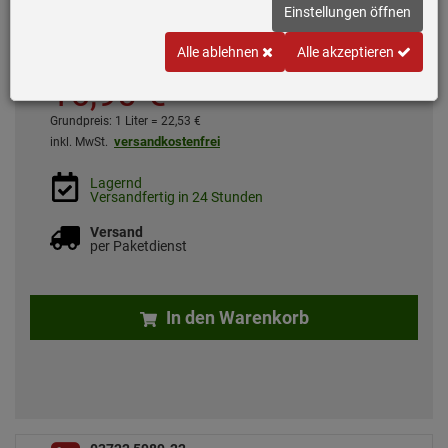
Einstellungen öffnen
Inhalt: 3x 250 ml
Alle ablehnen
Alle akzeptieren
16,
90
€
Grundpreis: 1 Liter =
22,
53
€
versandkostenfrei
inkl. MwSt.
Lagernd
Versandfertig in 24 Stunden
Versand
per Paketdienst
In den Warenkorb