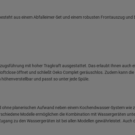
 besteht aus einem Abfalleimer-Set und einem robusten Frontauszug und 
ugsführung mit hoher Tragkraft ausgestattet. Das erlaubt Ihnen auch ein
tclose öffnet und schließt Oeko Complet geräuschlos. Zudem kann die 
öhenverstellbar und passt so unter jede Spüle.
 und ohne planerischen Aufwand neben einem Kochendwasser-System wie 
schiedene Modelle ermöglichen die Kombination mit Wassergeräten unter
r Zugang zu den Wassergeräten ist bei allen Modellen gewährleistet. Auch