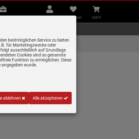
B2B
Mein
Merkzettel
Warenkorb
Beratung
Konto
aufklappen
aufklappen
Beratung
B2B
Mein Konto
Merkzettel
0,
00
€
Zubehör
Kleingeräte
Smart Home
 den bestmöglichen Service zu bieten
Lieferung zum
z.B. für Marketingzwecke oder
Wunschtermin
folgt ausschließlich auf Grundlage
erwendeten Cookies sind so genannte
freie Funktion zu ermöglichen. Diese
ge angegeben wurde.
le ablehnen
Alle akzeptieren