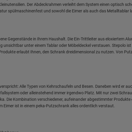
 Kleinutensilien. Der Abdeckrahmen verleiht dem System einen optisch schö
mperatur spülmaschinenfest und sowohl die Eimer als auch das Metalltablar
legene Gegenstände in Ihrem Haushalt. Die Ein-Trittleiter aus eloxiertem Al
unsichtbar unter einem Tablar oder Möbeldeckel verstauen. Stepolo ist 
rodukte erlaubt Ihnen, den Schrank dreidimensional zu nutzen. Von Put
verspricht: Alle Typen von Kehrschaufeln und Besen. Daneben wird er auc
bfallsystem oder alleinstehend immer irgendwo Platz. Mit nur zwei Schraub
eka. Die Kombination verschiedener, aufeinander abgestimmter Produkte 
Eimer ist in einem peka-Putzschrank alles ordentlich verstaut.