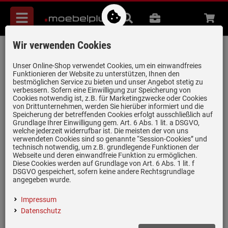
Menü
Suche
B2B
Beratung
Waren
aufkl
Wir verwenden Cookies
Häfele Spannrahmen für Eimer 9/13/14
Liter - 501.90.451
Unser Online-Shop verwendet Cookies, um ein einwandfreies
Funktionieren der Website zu unterstützen, Ihnen den
Artikel-Nummer:
19980470
| Herstellernummer:
501.90.451
|
bestmöglichen Service zu bieten und unser Angebot stetig zu
verbessern. Sofern eine Einwilligung zur Speicherung von
EAN:
4066236545087
Cookies notwendig ist, z.B. für Marketingzwecke oder Cookies
von Drittunternehmen, werden Sie hierüber informiert und die
Speicherung der betreffenden Cookies erfolgt ausschließlich auf
Grundlage Ihrer Einwilligung gem. Art. 6 Abs. 1 lit. a DSGVO,
welche jederzeit widerrufbar ist. Die meisten der von uns
verwendeten Cookies sind so genannte “Session-Cookies” und
technisch notwendig, um z.B. grundlegende Funktionen der
Webseite und deren einwandfreie Funktion zu ermöglichen.
Diese Cookies werden auf Grundlage von Art. 6 Abs. 1 lit. f
DSGVO gespeichert, sofern keine andere Rechtsgrundlage
angegeben wurde.
Einloggen und Bewertung schreiben
Impressum
Material: Kunststoff
Datenschutz
Farbe: Anthrazit