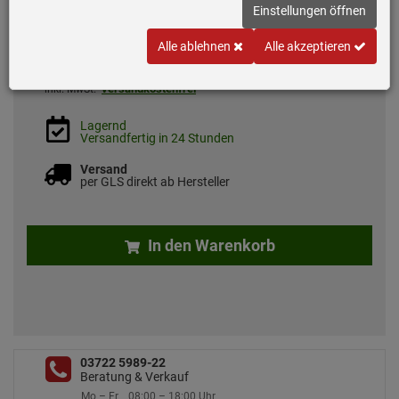
Einstellungen öffnen
Alle ablehnen
Alle akzeptieren
11,
99
€
versandkostenfrei
inkl. MwSt.
Lagernd
Versandfertig in 24 Stunden
Versand
per GLS direkt ab Hersteller
In den Warenkorb
03722 5989-22
Beratung & Verkauf
Mo – Fr
08:00 – 18:00 Uhr