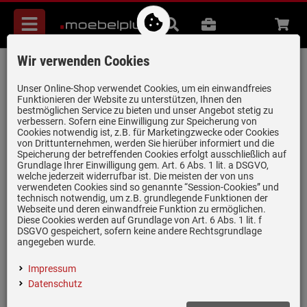
Menü
Suche
B2B
Beratung
Waren
aufkl
Wir verwenden Cookies
Häfele Assedo RI12S88a
Einbaukühlschrank
Unser Online-Shop verwendet Cookies, um ein einwandfreies
Funktionieren der Website zu unterstützen, Ihnen den
Artikel-Nummer:
19980532
| Herstellernummer:
535.12.560
|
bestmöglichen Service zu bieten und unser Angebot stetig zu
verbessern. Sofern eine Einwilligung zur Speicherung von
EAN:
4066236608577
Cookies notwendig ist, z.B. für Marketingzwecke oder Cookies
von Drittunternehmen, werden Sie hierüber informiert und die
Speicherung der betreffenden Cookies erfolgt ausschließlich auf
Grundlage Ihrer Einwilligung gem. Art. 6 Abs. 1 lit. a DSGVO,
welche jederzeit widerrufbar ist. Die meisten der von uns
verwendeten Cookies sind so genannte “Session-Cookies” und
technisch notwendig, um z.B. grundlegende Funktionen der
Webseite und deren einwandfreie Funktion zu ermöglichen.
Diese Cookies werden auf Grundlage von Art. 6 Abs. 1 lit. f
DSGVO gespeichert, sofern keine andere Rechtsgrundlage
angegeben wurde.
Impressum
Einloggen und Bewertung schreiben
Datenschutz