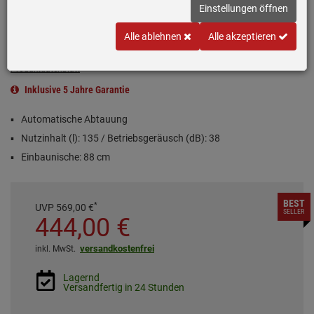
Einstellungen öffnen
Alle ablehnen
Alle akzeptieren
Produktdatenblatt
Inklusive 5 Jahre Garantie
Automatische Abtauung
Nutzinhalt (l): 135 / Betriebsgeräusch (dB): 38
Einbaunische: 88 cm
BEST
*
UVP
569,
00
€
SELLER
444,
00
€
versandkostenfrei
inkl. MwSt.
Lagernd
Versandfertig in 24 Stunden