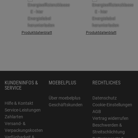
Produktdatenblatt
Produktdatenblatt
KUNDENINFOS &
MOEBELPLUS
RECHTLICHES
SERVICE
Über moebelplus
Datenschutz
Hilfe & Kontakt
Geschäftskunden
Cookie-Einstellungen
Service-Leistungen
AGB
Zahlarten
Vertrag widerrufen
Versand- &
Beschwerden &
Verpackungskosten
Streitschlichtung
Verfügbarkeit &