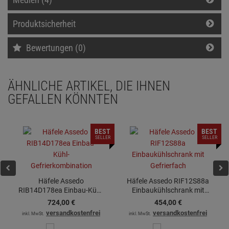
Produktsicherheit
Bewertungen (0)
ÄHNLICHE ARTIKEL, DIE IHNEN
GEFALLEN KÖNNTEN
BEST
BEST
SELLER
SELLER
Häfele Assedo
Häfele Assedo RIF12S88a
RIB14D178ea Einbau-Kühl-
Einbaukühlschrank mit
Gefrierkombination
Gefrierfach
724,
00
€
454,
00
€
versandkostenfrei
versandkostenfrei
inkl. MwSt.
inkl. MwSt.