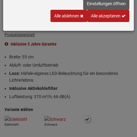
Einstellungen öffnen
Einloggen und Bewertung schreiben
Alle ablehnen
Alle akzeptieren
B
Produktdatenblatt
Inklusive 5 Jahre Garantie
Breite: 55 cm
Abluft- oder Umluftbetrieb
Loox:
Häfele-eigenes LED-Beleuchtung für ein besonderes
Lichterlebnis
Inklusive Aktivkohlefilter
Luftleistung: 370 m³/h, 66 dB(A)
Variante wählen
Edelstahl
Schwarz