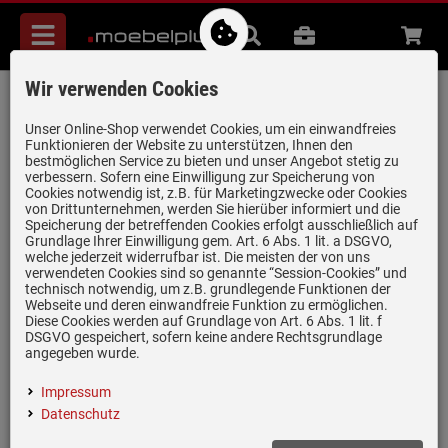
Menü
Suche
B2B
Beratung
Waren
aufkl
Wir verwenden Cookies
Häfele Assedo HCA33BLc6a
Lüfterbaustein 55 cm Schwarz
Unser Online-Shop verwendet Cookies, um ein einwandfreies
Funktionieren der Website zu unterstützen, Ihnen den
Artikel-Nummer:
19982522
| Herstellernummer:
535.62.900
|
bestmöglichen Service zu bieten und unser Angebot stetig zu
verbessern. Sofern eine Einwilligung zur Speicherung von
EAN:
4066236694747
Cookies notwendig ist, z.B. für Marketingzwecke oder Cookies
von Drittunternehmen, werden Sie hierüber informiert und die
Speicherung der betreffenden Cookies erfolgt ausschließlich auf
Grundlage Ihrer Einwilligung gem. Art. 6 Abs. 1 lit. a DSGVO,
welche jederzeit widerrufbar ist. Die meisten der von uns
verwendeten Cookies sind so genannte “Session-Cookies” und
technisch notwendig, um z.B. grundlegende Funktionen der
Webseite und deren einwandfreie Funktion zu ermöglichen.
Diese Cookies werden auf Grundlage von Art. 6 Abs. 1 lit. f
DSGVO gespeichert, sofern keine andere Rechtsgrundlage
angegeben wurde.
Impressum
Datenschutz