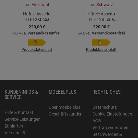
Häfele Assedo
Häfele Assedo
HTE12XLc6a
HTE12BLc6a
Flachschirmhaube 60 cm
Flachschirmhaube 60 cm
220,
00
€
220,
00
€
Edelstahl
Schwarz
versandkostenfrei
versandkostenfrei
inkl. MwSt.
inkl. MwSt.
B
B
Produktdatenblatt
Produktdatenblatt
KUNDENINFOS &
MOEBELPLUS
RECHTLICHES
SERVICE
Über moebelplus
Datenschutz
Hilfe & Kontakt
Geschäftskunden
Cookie-Einstellungen
Service-Leistungen
AGB
Zahlarten
Vertrag widerrufen
Versand- &
Beschwerden &