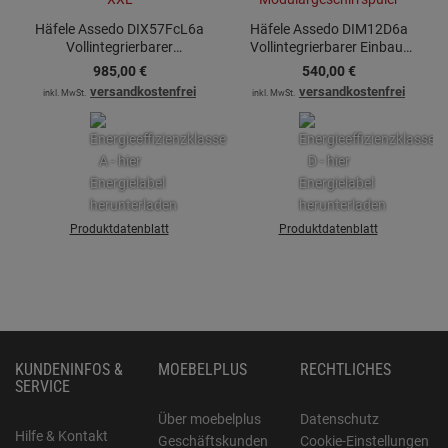
Häfele Assedo DIX57FcL6a
Häfele Assedo DIM12D6a
Vollintegrierbarer
Vollintegrierbarer Einbau-
Einbaugeschirrspüler XXL
Modulargeschirrspüler
985,
00
€
540,
00
€
versandkostenfrei
versandkostenfrei
inkl. MwSt.
inkl. MwSt.
Produktdatenblatt
Produktdatenblatt
KUNDENINFOS &
MOEBELPLUS
RECHTLICHES
SERVICE
Über moebelplus
Datenschutz
Hilfe & Kontakt
Geschäftskunden
Cookie-Einstellungen