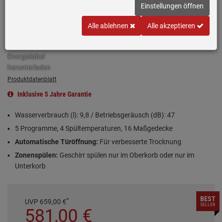
Einstellungen öffnen
Einloggen und Bewertung schreiben
Alle ablehnen
Alle akzeptieren
Produktdatenblatt
Inklusive 5 Jahre Garantie
Wasserverbrauch (l): 9,8 / Betriebsgeräusch (dB): 47
5 Programme, 4 Spültemperaturen, 16 Maßgedecke
Automatische Türöffnung:
Für verbesserte Trocknung
Zonenspülen:
Geschirr spülen nur im Oberkorb oder nur im
Unterkorb
BEST
*
UVP
659,
00
€
SELLER
581,
00
€