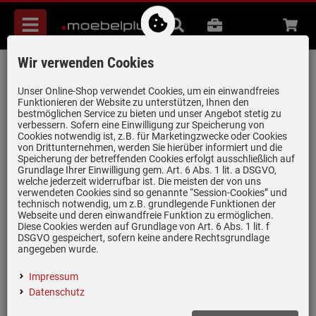
Menü
Suche
B2B
Beratung
Waren
aufkl
Wir verwenden Cookies
Häfele Assedo DIS13S6a
Vollintegrierbarer Einbaugeschirrspüler
Unser Online-Shop verwendet Cookies, um ein einwandfreies
Funktionieren der Website zu unterstützen, Ihnen den
Artikel-Nummer:
19980525
| Herstellernummer:
535.22.531
|
bestmöglichen Service zu bieten und unser Angebot stetig zu
verbessern. Sofern eine Einwilligung zur Speicherung von
EAN:
4066236608669
Cookies notwendig ist, z.B. für Marketingzwecke oder Cookies
von Drittunternehmen, werden Sie hierüber informiert und die
Speicherung der betreffenden Cookies erfolgt ausschließlich auf
Grundlage Ihrer Einwilligung gem. Art. 6 Abs. 1 lit. a DSGVO,
welche jederzeit widerrufbar ist. Die meisten der von uns
verwendeten Cookies sind so genannte “Session-Cookies” und
technisch notwendig, um z.B. grundlegende Funktionen der
Webseite und deren einwandfreie Funktion zu ermöglichen.
Diese Cookies werden auf Grundlage von Art. 6 Abs. 1 lit. f
DSGVO gespeichert, sofern keine andere Rechtsgrundlage
angegeben wurde.
Impressum
Datenschutz