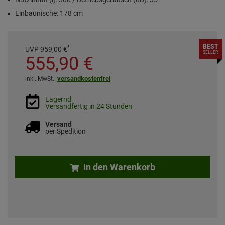
Einbaunische: 178 cm
BEST
*
UVP
959,
00
€
SELLER
555,
90
€
versandkostenfrei
inkl. MwSt.
Lagernd
Versandfertig in 24 Stunden
Versand
per Spedition
In den Warenkorb