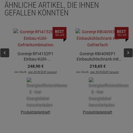
ÄHNLICHE ARTIKEL, DIE IHNEN
GEFALLEN KÖNNTEN
BEST
BEST
SELLER
SELLER
Gorenje RFI4152P1
Gorenje RBI409EP1
Einbau-Kühl-
Einbaukühlschrank mit
Gefrierkombination
Gefrierfach
248,
90
€
218,
65
€
inkl. MwSt.
zzgl. 69.90 EUR Versand
inkl. MwSt.
zzgl. 69.90 EUR Versand
Produktdatenblatt
Produktdatenblatt