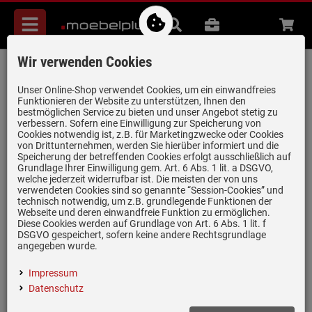
Menü
Suche
B2B
Beratung
Waren
aufkl
Wir verwenden Cookies
Gorenje RI517E41WF Einbaukühlschrank
Artikel-Nummer:
19981985
| Herstellernummer:
20014363
|
Unser Online-Shop verwendet Cookies, um ein einwandfreies
Funktionieren der Website zu unterstützen, Ihnen den
EAN:
3838782838453
bestmöglichen Service zu bieten und unser Angebot stetig zu
verbessern. Sofern eine Einwilligung zur Speicherung von
Cookies notwendig ist, z.B. für Marketingzwecke oder Cookies
von Drittunternehmen, werden Sie hierüber informiert und die
Speicherung der betreffenden Cookies erfolgt ausschließlich auf
Grundlage Ihrer Einwilligung gem. Art. 6 Abs. 1 lit. a DSGVO,
welche jederzeit widerrufbar ist. Die meisten der von uns
verwendeten Cookies sind so genannte “Session-Cookies” und
technisch notwendig, um z.B. grundlegende Funktionen der
Webseite und deren einwandfreie Funktion zu ermöglichen.
Diese Cookies werden auf Grundlage von Art. 6 Abs. 1 lit. f
DSGVO gespeichert, sofern keine andere Rechtsgrundlage
angegeben wurde.
Impressum
Datenschutz