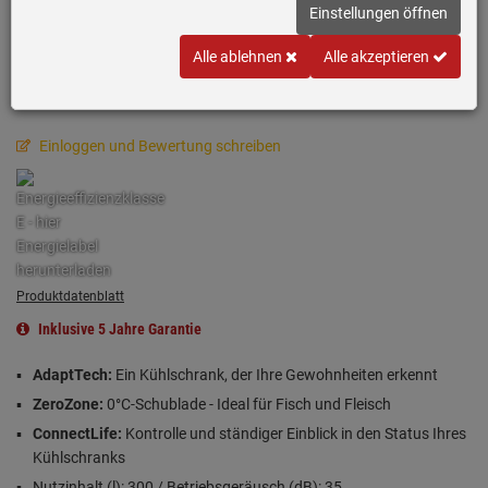
Einstellungen öffnen
Alle ablehnen
Alle akzeptieren
Einloggen und Bewertung schreiben
Produktdatenblatt
Inklusive 5 Jahre Garantie
AdaptTech:
Ein Kühlschrank, der Ihre Gewohnheiten erkennt
ZeroZone:
0°C-Schublade - Ideal für Fisch und Fleisch
ConnectLife:
Kontrolle und ständiger Einblick in den Status Ihres
Kühlschranks
Nutzinhalt (l): 300 / Betriebsgeräusch (dB): 35