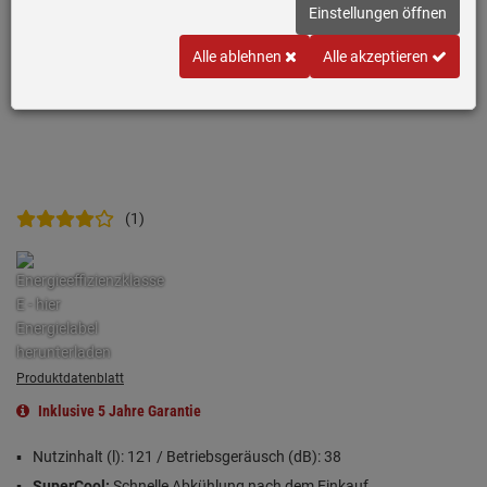
Einstellungen öffnen
Alle ablehnen
Alle akzeptieren
(1)
Produktdatenblatt
Inklusive 5 Jahre Garantie
Nutzinhalt (l): 121 / Betriebsgeräusch (dB): 38
SuperCool:
Schnelle Abkühlung nach dem Einkauf