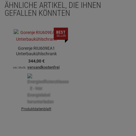
ÄHNLICHE ARTIKEL, DIE IHNEN
GEFALLEN KÖNNTEN
BEST
SELLER
Gorenje RIU609EA1
Unterbaukühlschrank
344,
00
€
versandkostenfrei
inkl. MwSt.
Produktdatenblatt