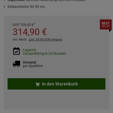
Einbaunische: 82-90 cm
BEST
*
UVP
709,
00
€
SELLER
314,
90
€
inkl. MwSt.
zzgl. 69.90 EUR Versand
Lagernd
Versandfertig in 24 Stunden
Versand
per Spedition
In den Warenkorb