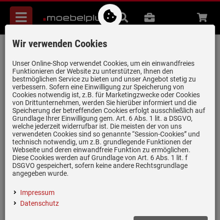
Menü
Suche
B2B
Beratung
Waren
aufkl
Wir verwenden Cookies
Gorenje RBIU609EA1
Unterbaukühlschrank mit Gefrierfach
Unser Online-Shop verwendet Cookies, um ein einwandfreies
Funktionieren der Website zu unterstützen, Ihnen den
Artikel-Nummer:
19974019
| Herstellernummer:
20008829
|
bestmöglichen Service zu bieten und unser Angebot stetig zu
verbessern. Sofern eine Einwilligung zur Speicherung von
EAN:
3838782562891
Cookies notwendig ist, z.B. für Marketingzwecke oder Cookies
von Drittunternehmen, werden Sie hierüber informiert und die
Speicherung der betreffenden Cookies erfolgt ausschließlich auf
Grundlage Ihrer Einwilligung gem. Art. 6 Abs. 1 lit. a DSGVO,
welche jederzeit widerrufbar ist. Die meisten der von uns
verwendeten Cookies sind so genannte “Session-Cookies” und
technisch notwendig, um z.B. grundlegende Funktionen der
Webseite und deren einwandfreie Funktion zu ermöglichen.
Diese Cookies werden auf Grundlage von Art. 6 Abs. 1 lit. f
DSGVO gespeichert, sofern keine andere Rechtsgrundlage
angegeben wurde.
Impressum
Datenschutz