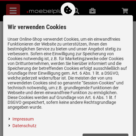
Menü
Suche
B2B
Beratung
Waren
aufkl
Wir verwenden Cookies
Gorenje ECD 641 BX
Glaskeramikkochfeld herdgebunden
Unser Online-Shop verwendet Cookies, um ein einwandfreies
Funktionieren der Website zu unterstützen, Ihnen den
Artikel-Nummer:
19959450
| Herstellernummer:
730776
|
bestmöglichen Service zu bieten und unser Angebot stetig zu
verbessern. Sofern eine Einwilligung zur Speicherung von
EAN:
3838782120794
Cookies notwendig ist, z.B. für Marketingzwecke oder Cookies
von Drittunternehmen, werden Sie hierüber informiert und die
Speicherung der betreffenden Cookies erfolgt ausschließlich auf
Grundlage Ihrer Einwilligung gem. Art. 6 Abs. 1 lit. a DSGVO,
nur noch 2 Stück verfügbar!
welche jederzeit widerrufbar ist. Die meisten der von uns
verwendeten Cookies sind so genannte “Session-Cookies” und
technisch notwendig, um z.B. grundlegende Funktionen der
Webseite und deren einwandfreie Funktion zu ermöglichen.
Diese Cookies werden auf Grundlage von Art. 6 Abs. 1 lit. f
DSGVO gespeichert, sofern keine andere Rechtsgrundlage
angegeben wurde.
(1)
Impressum
Datenschutz
Inklusive 5 Jahre Garantie