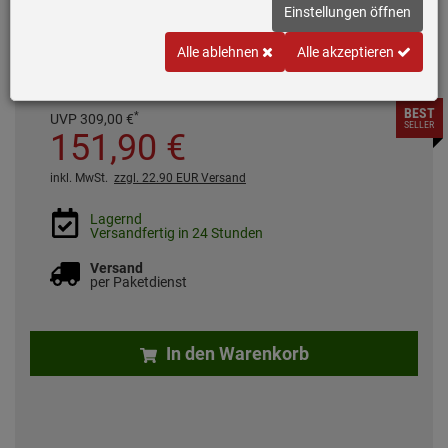
Einstellungen öffnen
Breite: 60 cm
Restwärmeanzeige
Alle ablehnen
Alle akzeptieren
BEST
*
UVP
309,
00
€
SELLER
151,
90
€
inkl. MwSt.
zzgl. 22.90 EUR Versand
Lagernd
Versandfertig in 24 Stunden
Versand
per Paketdienst
In den Warenkorb