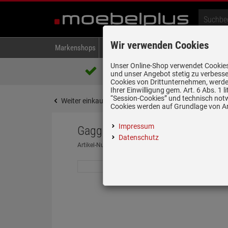
Wir verwenden Cookies
Markenshops
Backen & Kochen
Kühlen & Gefrieren
A
Unser Online-Shop verwendet Cookies,
Über 85.000 positive Bewertungen
und unser Angebot stetig zu verbesse
auf eBay, Amazon und Trusted Shops
Cookies von Drittunternehmen, werden
Ihrer Einwilligung gem. Art. 6 Abs. 1
“Session-Cookies” und technisch not
Weiter einkaufen
Startseite
Zubehör
Zubehör
Cookies werden auf Grundlage von Art
Impressum
Gaggenau RA 460 020 Durchgeh
Datenschutz
Artikel-Nummer:
19946266
| Herstellernummer:
RA460