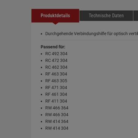
Produktdetails
Technische Daten
Durchgehende Verbindungshilfe für optisch vertik
Passend für:
RC 492 304
RC 472 304
RC 462 304
RF 463 304
RF 463 305
RF 471 304
RF 461 304
RF 411 304
RW 466 364
RW 466 304
RW 414 364
RW 414 304