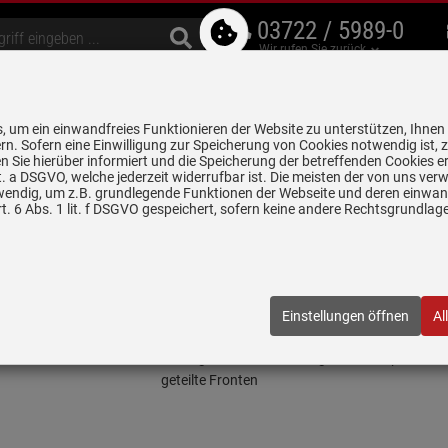
03722 / 5989-0
Wir rufen Sie zurück
bzugshauben
Geschirrspüler
Waschen & Trocknen
Spülen & Armaturen
 um ein einwandfreies Funktionieren der Website zu unterstützen, Ihnen
5 Jahre Garantie auf
rn. Sofern eine Einwilligung zur Speicherung von Cookies notwendig ist, 
alle gekennzeichneten Produkte
 Sie hierüber informiert und die Speicherung der betreffenden Cookies er
 lit. a DSGVO, welche jederzeit widerrufbar ist. Die meisten der von uns v
wendig, um z.B. grundlegende Funktionen der Webseite und deren einwand
 - Kühlen & Gefrieren
Gaggenau RA 460 020 Durchgehende Verbindung
. 6 Abs. 1 lit. f DSGVO gespeichert, sofern keine andere Rechtsgrundla
ende Verbindungshilfe
020
| EAN:
4242006155360
Einstellungen öffnen
Al
Einloggen und Bewertung schreiben
Durchgehende Verbindungshilfe für optisch ver
geteilte Fronten