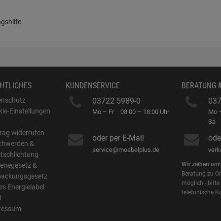
gshilfe
HTLICHES
KUNDENSERVICE
BERATUNG 
enschutz
03722 5989-0
037
ie-Einstellungen
Mo – Fr
08:00 – 18:00 Uhr
Mo –
B
Sa
rag widerrufen
oder per E-Mail
ode
chwerden &
service@moebelplus.de
ver
itschlichtung
Wir ziehen um!
eriegesetz &
Beratung zu On
packungsgesetz
möglich - bitte
s Energielabel
telefonische K
1
ressum