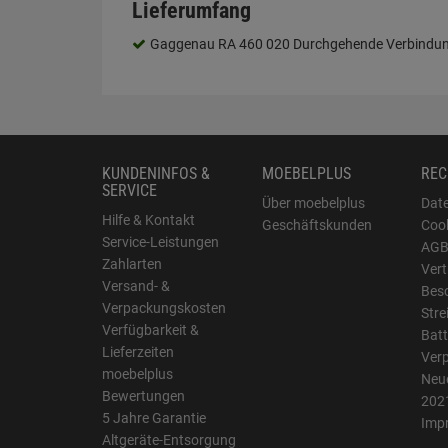
Lieferumfang
Gaggenau RA 460 020 Durchgehende Verbindun
KUNDENINFOS &
MOEBELPLUS
REC
SERVICE
Über moebelplus
Dat
Hilfe & Kontakt
Geschäftskunden
Cook
Service-Leistungen
AG
Zahlarten
Vert
Versand- &
Bes
Verpackungskosten
Stre
Verfügbarkeit &
Batt
Lieferzeiten
Ver
moebelplus
Neue
Bewertungen
202
5 Jahre Garantie
Imp
Altgeräte-Entsorgung