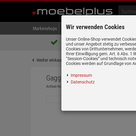
Wir verwenden Cookies
Markenshops
Backen & Kochen
Kühlen & Gefrieren
A
Unser Online-Shop verwendet Cookies,
Über 85.000 positive Bewertungen
und unser Angebot stetig zu verbesse
auf eBay, Amazon und Trusted Shops
Cookies von Drittunternehmen, werden
Ihrer Einwilligung gem. Art. 6 Abs. 1
“Session-Cookies” und technisch not
Weiter einkaufen
Startseite
Backen & Kochen
Cookies werden auf Grundlage von Art
Impressum
Gaggenau CG 492 211 Serie 400
Datenschutz
Artikel-Nummer:
19959832
| Herstellernummer:
CG492