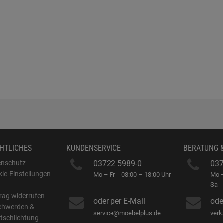
HTLICHES
KUNDENSERVICE
BERATUNG 
enschutz
03722 5989-0
037
ie-Einstellungen
Mo – Fr
08:00 – 18:00 Uhr
Mo –
B
Sa
rag widerrufen
oder per E-Mail
ode
chwerden &
service@moebelplus.de
ver
itschlichtung