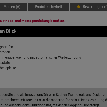
Medien (6)
Produktsicherheit
Bewertungen (0
 Betriebs- und Montageanleitung beachten.
en Blick
ngsstufen
ngrößen
Flammenüberwachung mit automatischer Wiederzündung
gsstufe
beitsplatte
usgeräte und als Innovationsführer in Sachen Technologie und Design „
Unternehmen mit Bravur. Es ist die moderne, fortschrittliche Gestaltung
ät und ausgeklügelte Funktionalität, mit denen Gaggenau überzeugt.