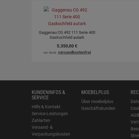
Gaggenau CG 492 111 Serie 400
Gaskochfeld autark
5.350,
00
€
versandkostenfrei
inkl. MwSt.
KUNDENINFOS &
MOEBELPLUS
REC
SERVICE
Über moebelplus
Dat
Hilfe & Kontakt
Geschäftskunden
Cook
Service-Leistungen
AG
Zahlarten
Vert
Versand- &
Bes
Verpackungskosten
Stre