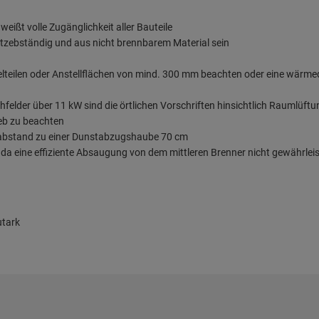
ßt volle Zugänglichkeit aller Bauteile
zebständig und aus nicht brennbarem Material sein
lteilen oder Anstellflächen von mind. 300 mm beachten oder eine wärm
ochfelder über 11 kW sind die örtlichen Vorschriften hinsichtlich Raumlü
eb zu beachten
tabstand zu einer Dunstabzugshaube 70 cm
da eine effiziente Absaugung von dem mittleren Brenner nicht gewährleist
utark