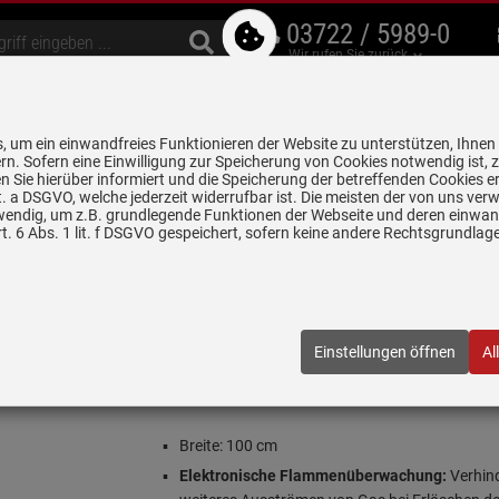
03722 / 5989-0
Wir rufen Sie zurück
bzugshauben
Geschirrspüler
Waschen & Trocknen
Spülen & Armaturen
 um ein einwandfreies Funktionieren der Website zu unterstützen, Ihnen
5 Jahre Garantie auf
rn. Sofern eine Einwilligung zur Speicherung von Cookies notwendig ist, 
alle gekennzeichneten Produkte
 Sie hierüber informiert und die Speicherung der betreffenden Cookies er
 lit. a DSGVO, welche jederzeit widerrufbar ist. Die meisten der von uns v
wendig, um z.B. grundlegende Funktionen der Webseite und deren einwand
Kochfelder autark
Gaggenau CG 492 211 Serie 400 Gaskochfeld aut
. 6 Abs. 1 lit. f DSGVO gespeichert, sofern keine andere Rechtsgrundla
 Gaskochfeld autark
211
| EAN:
4242006262082
Einstellungen öffnen
Al
Einloggen und Bewertung schreiben
Inklusive 5 Jahre Garantie
Breite: 100 cm
Elektronische Flammenüberwachung:
Verhin