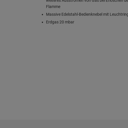
weiteres Ausströmen von Gas bei Erlöschen de
Flamme
Massive Edelstahl-Bedienknebel mit Leuchtrin
Erdgas 20 mbar