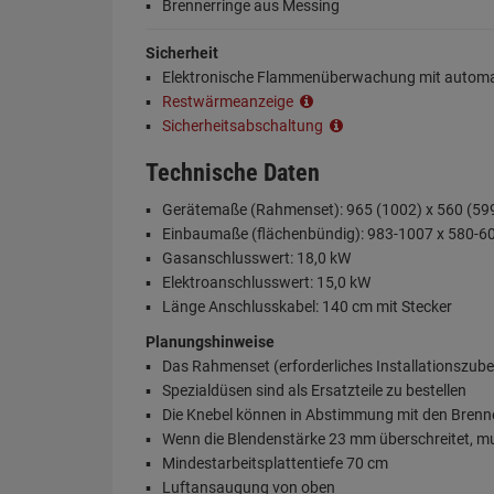
Brennerringe aus Messing
Sicherheit
Elektronische Flammenüberwachung mit automa
Restwärmeanzeige
Sicherheitsabschaltung
Technische Daten
Gerätemaße (Rahmenset): 965 (1002) x 560 (599
Einbaumaße (flächenbündig): 983-1007 x 580-60
Gasanschlusswert: 18,0 kW
Elektroanschlusswert: 15,0 kW
Länge Anschlusskabel: 140 cm mit Stecker
Planungshinweise
Das Rahmenset (erforderliches Installationszube
Spezialdüsen sind als Ersatzteile zu bestellen
Die Knebel können in Abstimmung mit den Brenne
Wenn die Blendenstärke 23 mm überschreitet, m
Mindestarbeitsplattentiefe 70 cm
Luftansaugung von oben