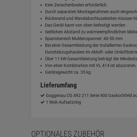
Kein Zwischenboden erforderlich
Durch separaten Montagerahmen auch eingeschwei
Rückwand und Wandabschlussleisten müssen hit
Das Gerät kann von oben befestigt werden
Seitlichen Abstand zu wärmeempfindlichen Möbe
Spannbereich Muldenspanner: 40-50 mm
Bei einer Gesamtleistung der installierten Gask
Dunstabzugshauben im Abluft- oder Umluftbetri
Über 11 kW Gesamtleistung beträgt der Mindes
Von einer Kombination mit VL 414 ist abzuraten, 
Gerätegewicht ca. 35 kg
Lieferumfang
Gaggenau CG 492 211 Serie 400 Gaskochfeld a
1 Wok-Aufsatzring
OPTIONALES ZUBEHÖR