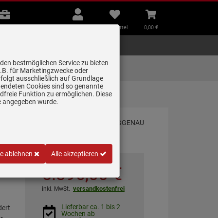
B2B
Mein
Merkzettel
Warenkorb
Beratung
Konto
aufklappen
aufklappen
Beratung
B2B
Mein Konto
Merkzettel
0,
00
€
Zubehör
Kleingeräte
Smart Home
 den bestmöglichen Service zu bieten
Lieferung zum
z.B. für Marketingzwecke oder
Wunschtermin
folgt ausschließlich auf Grundlage
erwendeten Cookies sind so genannte
freie Funktion zu ermöglichen. Diese
ark
ge angegeben wurde.
le ablehnen
Alle akzeptieren
5.396,
00
€
versandkostenfrei
inkl. MwSt.
Lieferbar ca. 1 bis 2
dert
Wochen ab