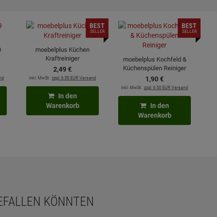
BEST
BEST
SELLER
SELLER
0
moebelplus Küchen
Kraftreiniger
moebelplus Kochfeld &
Küchenspülen Reiniger
2,
49
€
nd
inkl. MwSt.
zzgl. 6.50 EUR Versand
1,
90
€
inkl. MwSt.
zzgl. 6.50 EUR Versand
In den
Warenkorb
In den
Warenkorb
GEFALLEN KÖNNTEN