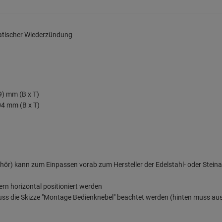
tischer Wiederzündung
) mm (B x T)
4 mm (B x T)
hör) kann zum Einpassen vorab zum Hersteller der Edelstahl- oder Stein
rn horizontal positioniert werden
uss die Skizze "Montage Bedienknebel" beachtet werden (hinten muss au