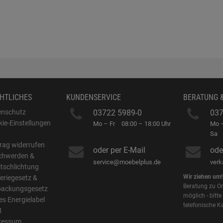
HTLICHES
KUNDENSERVICE
BERATUNG 
enschutz
03722 5989-0
037
ie-Einstellungen
Mo – Fr
08:00 – 18:00 Uhr
Mo –
B
Sa
rag widerrufen
oder per E-Mail
ode
chwerden &
service@moebelplus.de
ver
itschlichtung
Wir ziehen um!
eriegesetz &
Beratung zu On
packungsgesetz
möglich - bitte
s Energielabel
telefonische K
1
ressum