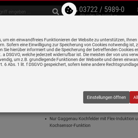
03722 / 5989-0
Wir rufen Sie zurück
bzugshauben
Geschirrspüler
Waschen & Trocknen
Spülen & Armaturen
 um ein einwandfreies Funktionieren der Website zu unterstützen, Ihnen
5 Jahre Garantie auf
rn. Sofern eine Einwilligung zur Speicherung von Cookies notwendig ist, 
alle gekennzeichneten Produkte
 Sie hierüber informiert und die Speicherung der betreffenden Cookies er
 lit. a DSGVO, welche jederzeit widerrufbar ist. Die meisten der von uns v
wendig, um z.B. grundlegende Funktionen der Webseite und deren einwand
 - Backen & Kochen
Gaggenau CA 060 300 Kabelloser Kochsensor
. 6 Abs. 1 lit. f DSGVO gespeichert, sofern keine andere Rechtsgrundla
er Kochsensor
300
| EAN:
4242006254490
Einstellungen öffnen
Al
Einloggen und Bewertung schreiben
Kabelloser Temperatursensor
Nur Gaggenau Kochfelder mit Flex-Induktion 
Kochsensor-Funktion