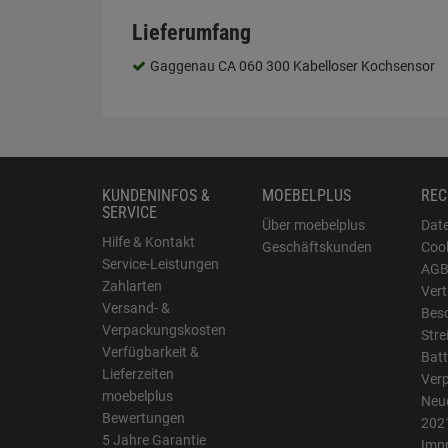
Lieferumfang
Gaggenau CA 060 300 Kabelloser Kochsensor
KUNDENINFOS &
MOEBELPLUS
REC
SERVICE
Über moebelplus
Dat
Hilfe & Kontakt
Geschäftskunden
Cook
Service-Leistungen
AG
Zahlarten
Vert
Versand- &
Bes
Verpackungskosten
Stre
Verfügbarkeit &
Batt
Lieferzeiten
Ver
moebelplus
Neue
Bewertungen
202
5 Jahre Garantie
Imp