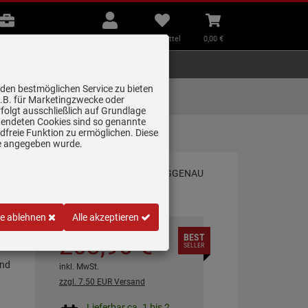
B2B
Mein
Merkzettel
Warenkorb
Beratung
Konto
aufklappen
aufklappen
Beratung
B2B
Mein Konto
Merkzettel
0,
00
€
Zubehör
Kleingeräte
Smart Home
 den bestmöglichen Service zu bieten
Lieferung zum
z.B. für Marketingzwecke oder
Wunschtermin
folgt ausschließlich auf Grundlage
erwendeten Cookies sind so genannte
freie Funktion zu ermöglichen. Diese
ge angegeben wurde.
le ablehnen
Alle akzeptieren
203,
90
€
BEST
SELLER
und
inkl. MwSt.
zzgl. 7.50 EUR Versand
Lieferbar ca. 1 bis 2