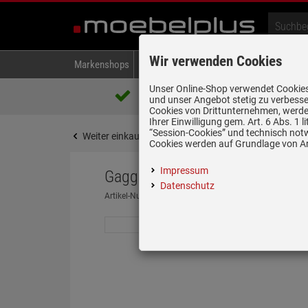
Wir verwenden Cookies
Markenshops
Backen & Kochen
Kühlen & Gefrieren
A
Unser Online-Shop verwendet Cookies,
Über 85.000 positive Bewertungen
und unser Angebot stetig zu verbesse
auf eBay, Amazon und Trusted Shops
Cookies von Drittunternehmen, werden
Ihrer Einwilligung gem. Art. 6 Abs. 1
“Session-Cookies” und technisch not
Weiter einkaufen
Startseite
Zubehör
Zubehör
Cookies werden auf Grundlage von Art
Impressum
Gaggenau CA 060 300 Kabellos
Datenschutz
Artikel-Nummer:
19946254
| Herstellernummer:
CA060