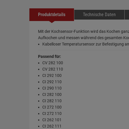
Produktdetails
Technische Daten
Mit der Kochsensor-Funktion wird das Kochen ganz
Aufkochen und messen während des gesamten Kochvo
Kabelloser Temperatursensor zur Befestigung a
Passend für:
CV 282 100
CV 282 110
CI 292 100
CI 292 110
CI 290 110
CI 282 100
CI 282 110
CI 272 100
CI 272 110
CI 262 101
CI 262 111